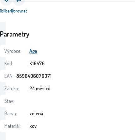
Oblíbený
Porovnat
Parametry
Výrobce:
Aga
Kód:
K16476
EAN:
8596406076371
Záruka:
24 měsíců
Stav:
Barva:
zelená
Materiál:
kov