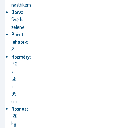
nástřikem
Barva:
Světle
zelené
Počet
lehátek:
2
Rozměry:
142
x
58
x
99
cm
Nosnost:
120
kg