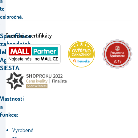
a
to
celoročně.
Specifikace
Ocenění a certifikáty
zahradních
lehátek
Aga
SIESTA.
Vlastnosti
a
funkce:
Vyrobené