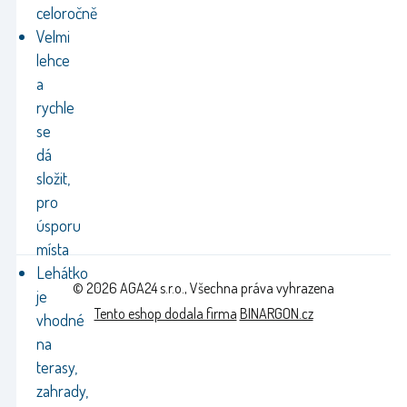
celoročně
Velmi
lehce
a
rychle
se
dá
složit,
pro
úsporu
místa
Lehátko
© 2026 AGA24 s.r.o., Všechna práva vyhrazena
je
Tento eshop dodala firma
BINARGON.cz
vhodné
na
terasy,
zahrady,