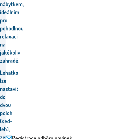
nábytkem,
ideálním
pro
pohodlnou
relaxaci
na
jakékoliv
zahradě
.
Lehátko
lze
nastavit
do
dvou
poloh
(sed-
leh),
ze
Registrace odběru novinek