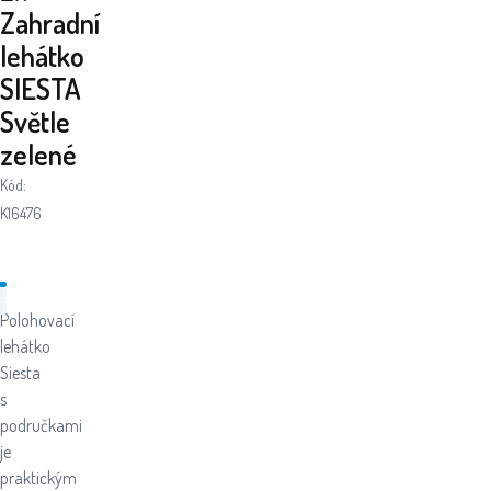
Zahradní
lehátko
SIESTA
Světle
zelené
Kód:
K16476
Polohovací
lehátko
Siesta
s
područkami
je
praktickým