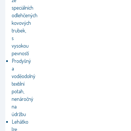
ze
speciálních
odlehčených
kovových
trubek,
s
vysokou
pevností
Prodyšný
a
voděodolný
textilní
potah,
nenáročný
na
údržbu
Lehátko
lze