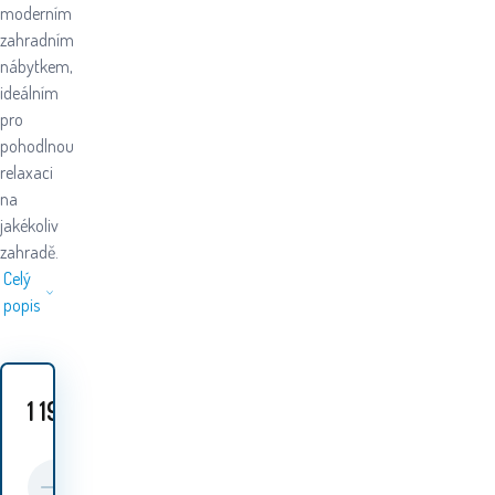
moderním
zahradním
nábytkem,
ideálním
pro
pohodlnou
relaxaci
na
jakékoliv
zahradě.
Celý
popis
1 199
Kč