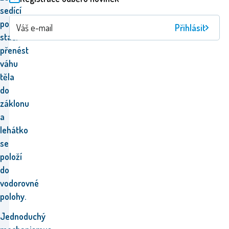
sedící
polohy
Přihlásit
stačí
přenést
váhu
těla
do
záklonu
a
lehátko
se
položí
do
vodorovné
polohy.
Jednoduchý