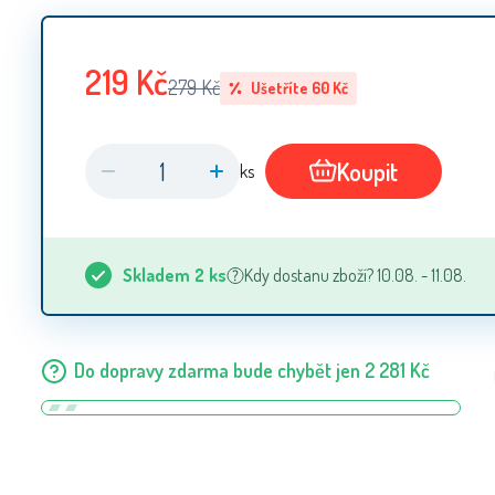
219
Kč
279
Kč
Ušetříte
60
Kč
Koupit
ks
Skladem
2
ks
Kdy dostanu zboží? 10.08. - 11.08.
Do dopravy zdarma bude chybět jen
2 281
Kč