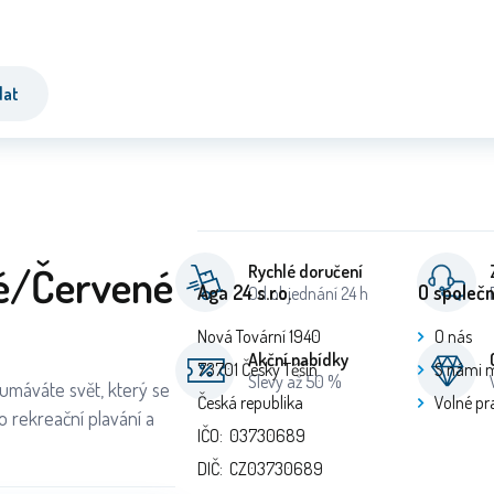
dat
né/Červené
Rychlé doručení
Aga 24 s.r.o.
O společn
Od objednání 24 h
Nová Tovární 1940
O nás
Akční nabídky
73701 Český Těšín
S námi 
Slevy až 50 %
oumáváte svět, který se
Česká republika
Volné pr
o rekreační plavání a
IČO: 03730689
DIČ: CZ03730689