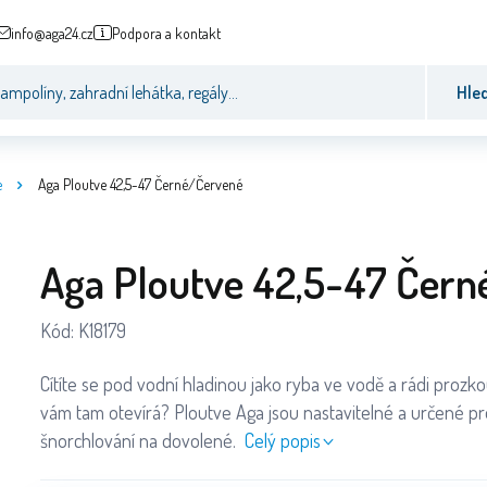
info@aga24.cz
Podpora a kontakt
Hle
e
Aga Ploutve 42,5-47 Černé/Červené
Aga Ploutve 42,5-47 Čer
Kód:
K18179
Cítíte se pod vodní hladinou jako ryba ve vodě a rádi prozk
vám tam otevírá? Ploutve Aga jsou nastavitelné a určené pr
šnorchlování na dovolené.
Celý popis