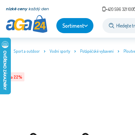
nízké ceny
každý den
+420 596 321 100
Sortiment
Sport a outdoor
Vodní sporty
Potápěčské vybavení
Ploutv
Sleva
22
%