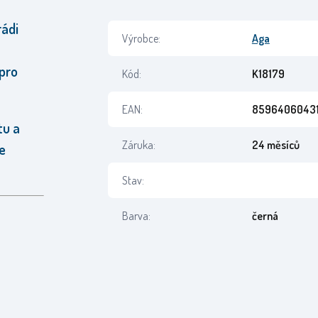
rádi
Výrobce:
Aga
 pro
Kód:
K18179
EAN:
8596406043
tu a
Záruka:
24 měsíců
je
Stav:
Barva:
černá