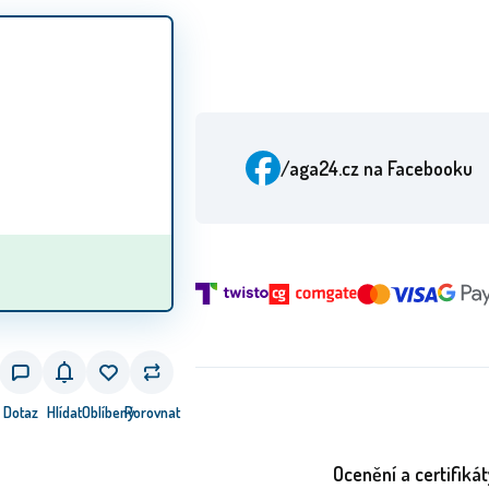
/aga24.cz
na Facebooku
Dotaz
Hlídat
Oblíbený
Porovnat
Ocenění a certifikát