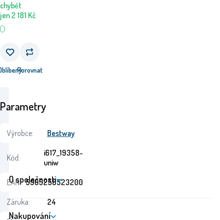
chybět
jen
2 181
Kč
Oblíbený
Porovnat
Parametry
Výrobce:
Bestway
i617_19358-
Kód:
uniw
O společnosti
EAN:
5905258523200
Záruka:
24
Nakupování