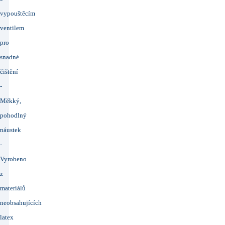
vypouštěcím
ventilem
pro
snadné
čištění
-
Měkký,
pohodlný
náustek
-
Vyrobeno
z
materiálů
neobsahujících
latex