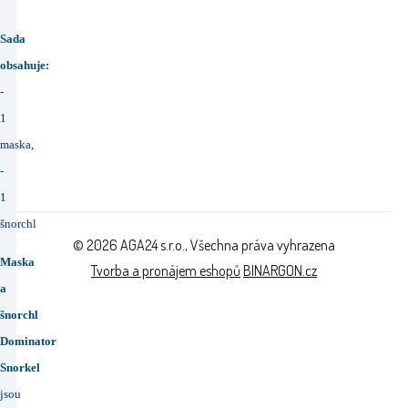
Sada
obsahuje:
-
1
maska,
-
1
šnorchl
© 2026 AGA24 s.r.o., Všechna práva vyhrazena
Maska
Tvorba a pronájem eshopů
BINARGON.cz
a
šnorchl
Dominator
Snorkel
jsou