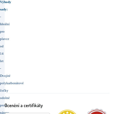
Výhody
sady:
-
Ideální
pro
plavce
od
14
let
-
Dvojité
polykarbonátové
čočky
odolné
Ocenění a certifikáty
proti
nárazu