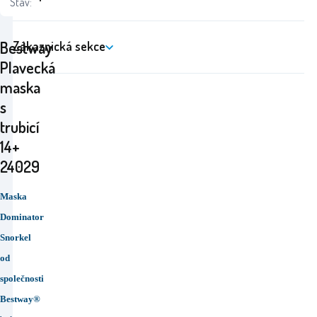
Stav:
Bestway
Zákaznická sekce
Plavecká
maska
s
trubicí
14+
24029
Maska
Dominator
Snorkel
od
společnosti
Bestway®