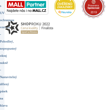
s
UV
ochrannou
vrstvou
-
Pohodlný,
nepropustný
okraj
sukně
-
Nastavitelný
dělený
pásek
na
hlavu