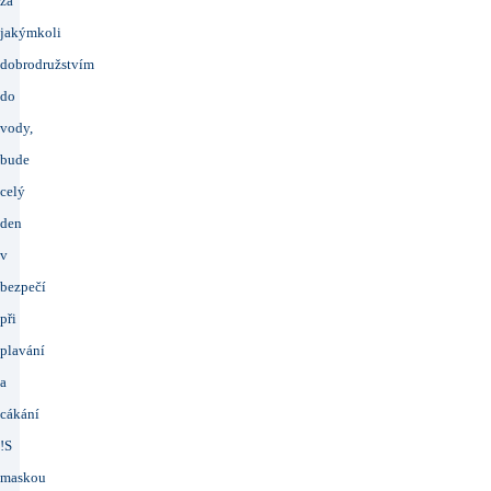
za
jakýmkoli
dobrodružstvím
do
vody,
bude
celý
den
v
bezpečí
při
plavání
a
cákání
!S
maskou