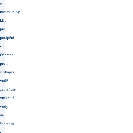
a
nastavitelný
klip
pro
potápění
-
Ochrana
proti
stříkající
vodě
zabraňuje
vniknutí
vody
do
šnorchlu
s