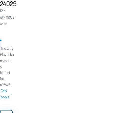
24029
Kód:
i617_19358-
uniw
Bestway
Plavecká
maska
s
trubicí
14+,
růžová
Celý
popis