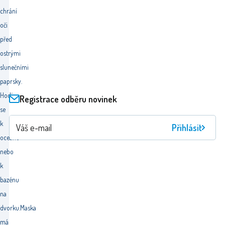
chrání
oči
před
ostrými
slunečními
paprsky.
Hodí
Registrace odběru novinek
se
k
Přihlásit
oceánu
nebo
k
bazénu
na
dvorku.Maska
má