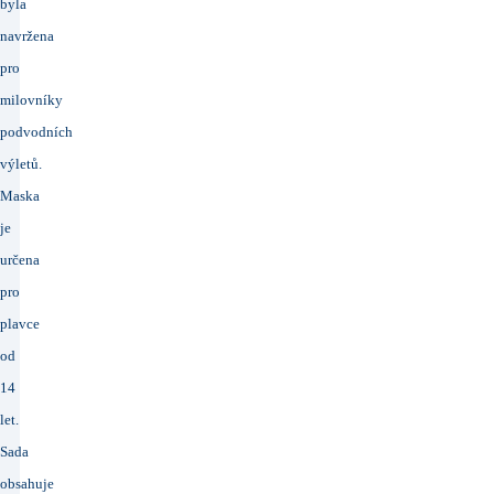
byla
navržena
pro
milovníky
podvodních
výletů.
Maska
je
určena
pro
plavce
od
14
let.
Sada
obsahuje