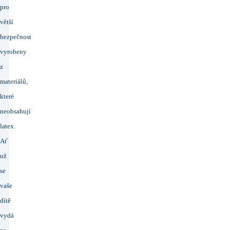
pro
větší
bezpečnost
vyrobeny
z
materiálů,
které
neobsahují
latex.
Ať
už
se
vaše
dítě
vydá