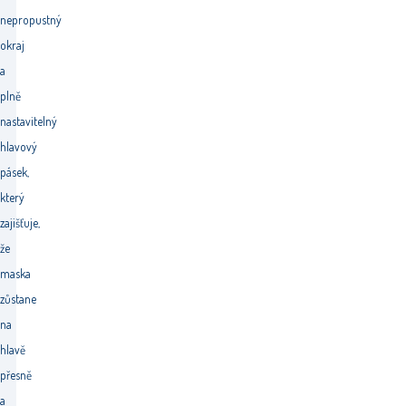
nepropustný
okraj
a
plně
nastavitelný
hlavový
pásek,
který
zajišťuje,
že
maska
zůstane
na
hlavě
přesně
a