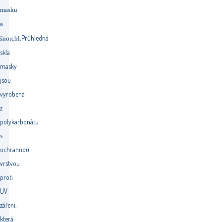
masku
a
.
Průhledná
šnorchl
skla
masky
jsou
vyrobena
z
polykarbonátu
s
ochrannou
vrstvou
proti
UV
záření,
která