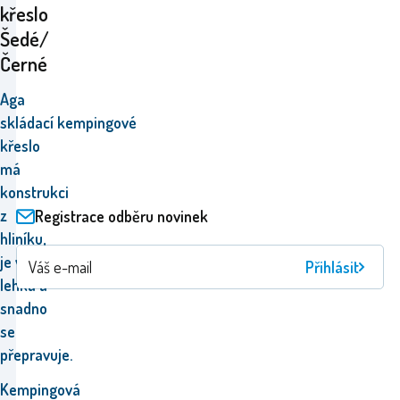
křeslo
Šedé/
Černé
Aga
skládací kempingové
křeslo
má
konstrukci
z
Registrace odběru novinek
hliníku,
je velmi
Přihlásit
lehká a
snadno
se
přepravuje.
Kempingová