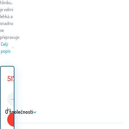
hliníku,
je velmi
lehká a
snadno
se
přepravuje.
Celý
popis
517
Kč
599
Kč
Ušetříte
82
Kč
ks
O společnosti
Koupit