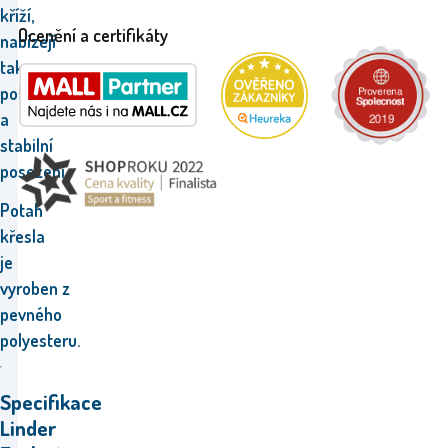
kříží,
Ocenění a certifikáty
nabízejí
tak
pohodlné
a
stabilní
posezení.
Potah
křesla
je
vyroben z
pevného
polyesteru.
Specifikace
Linder