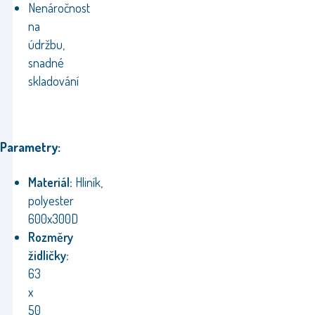
Nenáročnost
na
údržbu,
snadné
skladování
Parametry:
Materiál:
Hliník,
polyester
600x300D
Rozměry
židličky:
63
x
50