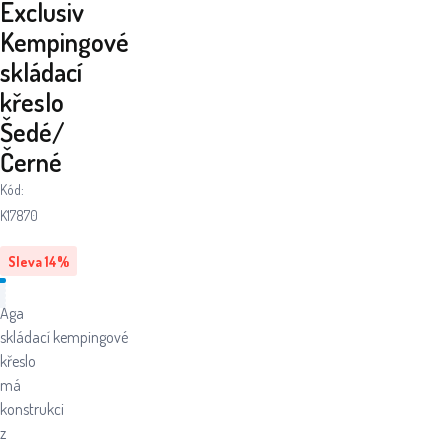
Exclusiv
Kempingové
skládací
křeslo
Šedé/
Černé
Kód:
K17870
Sleva
14
%
Aga
skládací kempingové
křeslo
má
konstrukci
z