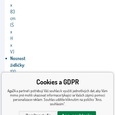
x
83
cm
(Š
x
H
x
V)
Nosnost
židličky:
100
kg
Cookies a GDPR
Záruka:
24
Aga24 a partneři potřebují Váš souhlas k využití jednotlivých dat, aby Vám
měsíců
mimo jiné mohli ukazovat informace týkající se Vašich zájmů pomocí
Výrobce:
personalizace reklam. Souhlas udělíte kliknutím na políčko "Ano,
souhlasím".
Linder
Exclusiv