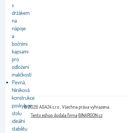
s
držákem
na
nápoje
a
bočními
kapsami
pro
odložení
maličkostí
Pevná,
hliníková
konstrukce
poskytuje
© 2026 AGA24 s.r.o., Všechna práva vyhrazena
stolu
Tento eshop dodala firma
BINARGON.cz
ideální
stabilitu