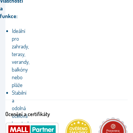
Vlastnosti
a
funkce:
Ideální
pro
zahrady,
terasy,
verandy,
balkóny
nebo
pláže
Stabilní
a
odolná
Ocenění a certifikáty
ocelová
konstrukce
Prodyšný