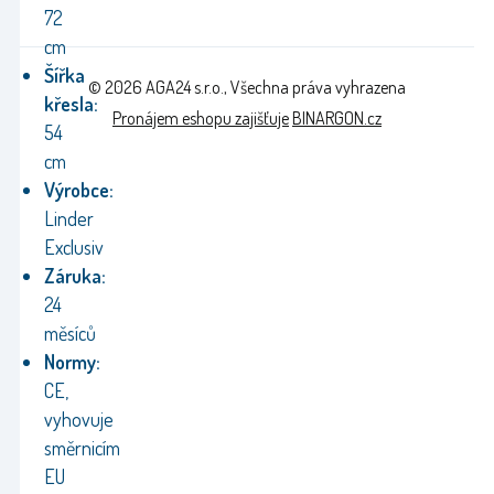
72
cm
Šířka
© 2026 AGA24 s.r.o., Všechna práva vyhrazena
křesla:
Pronájem eshopu zajišťuje
BINARGON.cz
54
cm
Výrobce:
Linder
Exclusiv
Záruka:
24
měsíců
Normy:
CE,
vyhovuje
směrnicím
EU