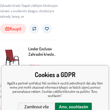
Zahradní křeslo Stapel s lehkým hlinikovým
rámem, v moderním designu, vhodné pro
zahrady, terasy, ve
Koupit
Linder Exclusiv
Zahradní křeslo
STAPEL
MC330885 Tmavě
472
Kč
499
Kč
červené
Cookies a GDPR
Skladem
5+
ks
Aga24 a partneři potřebují Váš souhlas k využití jednotlivých dat, aby Vám
Zahradní křeslo Stapel s lehkým hlinikovým
mimo jiné mohli ukazovat informace týkající se Vašich zájmů pomocí
rámem, v moderním designu, vhodné pro
personalizace reklam. Souhlas udělíte kliknutím na políčko "Ano,
souhlasím".
zahrady, terasy, ve
Zamítnout vše
Ano, souhlasím
Koupit