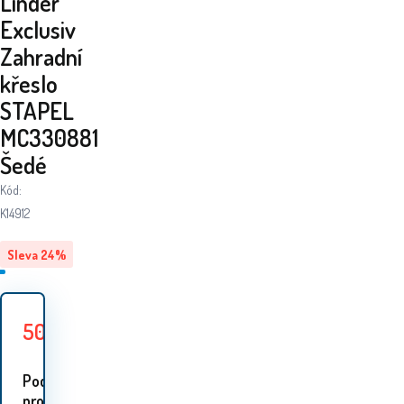
Linder
Exclusiv
Zahradní
křeslo
STAPEL
MC330881
Šedé
Kód:
K14912
Sleva
24
%
501
Kč
659
Kč
Ušetříte
158
Kč
Podobné
proudukty: