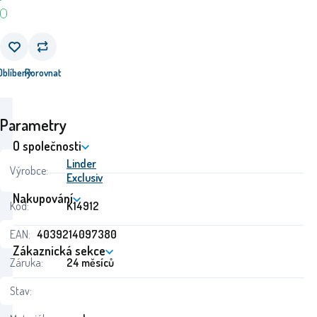
Oblíbený
Porovnat
Parametry
O společnosti
Linder
Výrobce:
Exclusiv
Nakupování
Kód:
K14912
EAN:
4039214097380
Zákaznická sekce
Záruka:
24 měsíců
Stav: