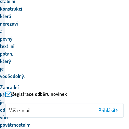
stabilní
konstrukci
která
nerezaví
a
pevný
textilní
potah,
který
je
voděodolný.
Zahradní
Registrace odběru novinek
křeslo
je
odolné
Přihlásit
vůči
povětrnostním