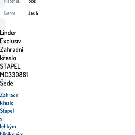
Materiál:
ocel
Barva:
šedá
Linder
Exclusiv
Zahradní
křeslo
STAPEL
MC330881
Šedé
Zahradní
křeslo
Stapel
s
lehkým
hlinikovým