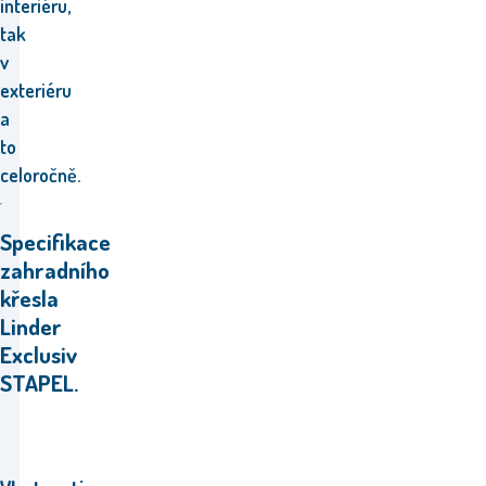
interiéru,
tak
v
exteriéru
a
to
celoročně
.
Specifikace
zahradního
křesla
Linder
Exclusiv
STAPEL.