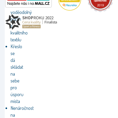
a
voděodolný
potah
z
kvalitního
textilu
Křeslo
se
dá
skládat
na
sebe
pro
úsporu
místa
Nenáročnost
na