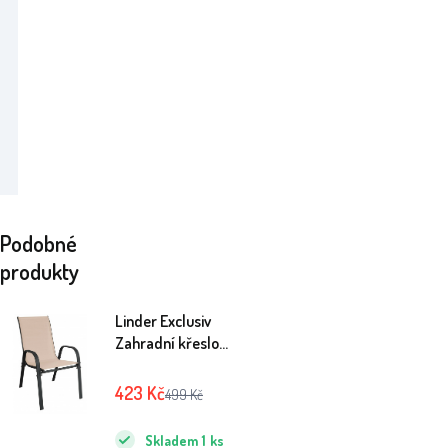
Podobné
produkty
Linder Exclusiv
Zahradní křeslo
STAPEL
MC330883
423
Kč
499
Kč
Béžové
Skladem
1
ks