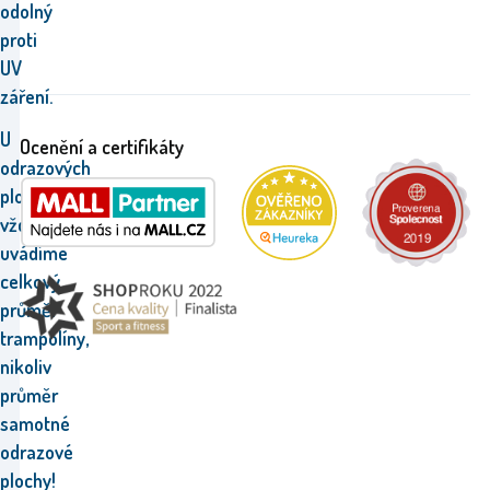
odolný
proti
UV
záření.
U
Ocenění a certifikáty
odrazových
ploch
vždy
uvádíme
celkový
průměr
trampolíny,
nikoliv
průměr
samotné
odrazové
plochy!