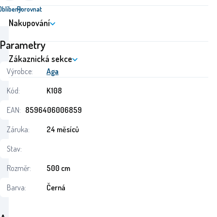
Oblíbený
Porovnat
Nakupování
Parametry
Zákaznická sekce
Výrobce:
Aga
Kód:
K108
EAN:
8596406006859
Záruka:
24 měsíců
Stav:
Rozměr:
500 cm
Barva:
Černá