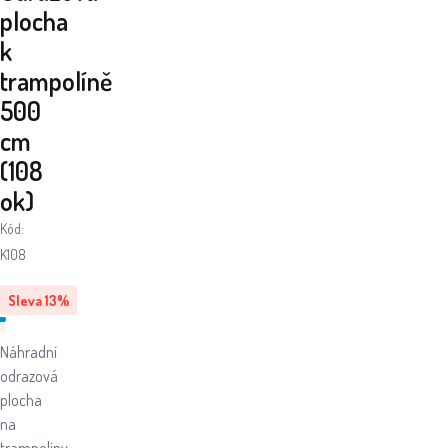
plocha
k
trampolíně
500
cm
(108
ok)
Kód:
K108
Sleva
13
%
Náhradní
odrazová
plocha
na