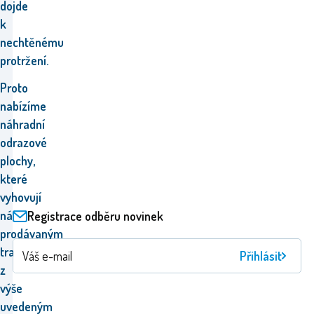
dojde
k
nechtěnému
protržení.
Proto
nabízíme
náhradní
odrazové
plochy,
které
vyhovují
námi
Registrace odběru novinek
prodávaným
trampolínám,
Přihlásit
z
výše
uvedeným