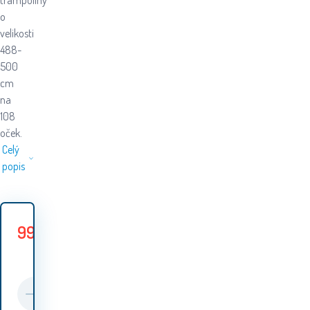
trampolíny
o
velikosti
488-
500
cm
na
108
oček.
Celý
popis
999
Kč
1
Ušetříte
150
Kč
149
Kč