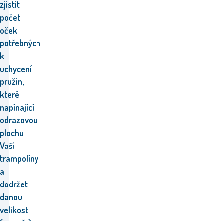
zjistit
počet
oček
potřebných
k
uchycení
pružin,
které
napínající
odrazovou
plochu
Vaší
trampolíny
a
dodržet
danou
velikost