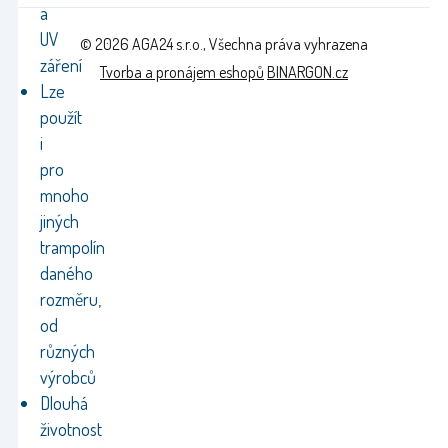
a
UV
© 2026 AGA24 s.r.o., Všechna práva vyhrazena
záření
Tvorba a pronájem eshopů
BINARGON.cz
Lze
použít
i
pro
mnoho
jiných
trampolín
daného
rozměru,
od
různých
výrobců
Dlouhá
životnost