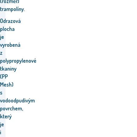
(rozměr)
trampolíny.
Odrazová
plocha
je
vyrobená
z
polypropylenové
tkaniny
(PP
Mesh)
s
vodoodpudivým
povrchem,
který
je
i