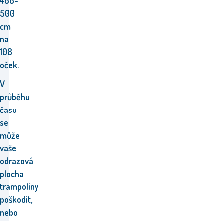
488-
500
cm
na
108
oček.
V
průběhu
času
se
může
vaše
odrazová
plocha
trampolíny
poškodit,
nebo