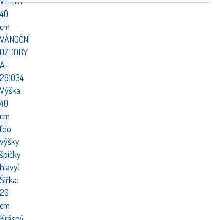
VELKÝ
40
cm
VÁNOČNÍ
OZDOBY
A-
291034
Výška:
40
cm
(do
výšky
špičky
hlavy)
Šířka:
20
cm
Krásný