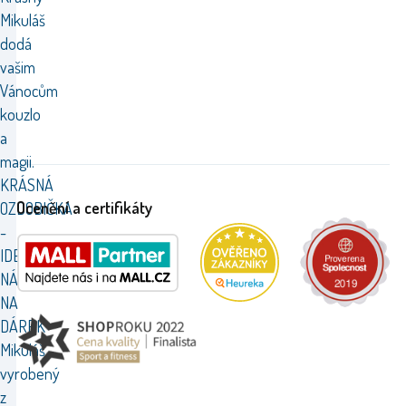
Mikuláš
dodá
vašim
Vánocům
kouzlo
a
magii.
KRÁSNÁ
Ocenění a certifikáty
OZDOBIČKA
-
IDEÁLNÍ
NÁPAD
NA
DÁREK
Mikuláš
vyrobený
z