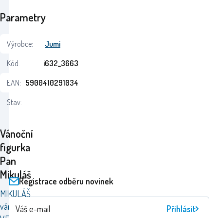
Parametry
Výrobce:
Jumi
Kód:
i632_3663
EAN:
5900410291034
Stav:
Vánoční
figurka
Pan
Mikuláš
Registrace odběru novinek
MIKULÁŠ
vánoční
Přihlásit