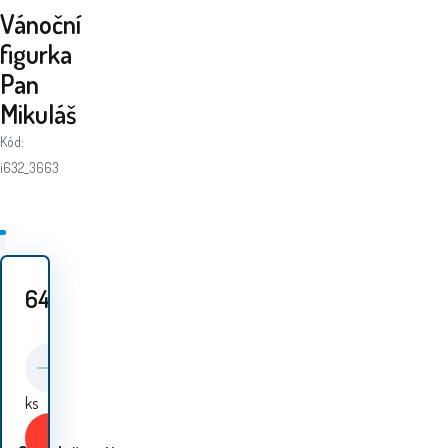
Vánoční
figurka
Pan
Mikuláš
Kód:
i632_3663
649
Kč
ks
Koupit