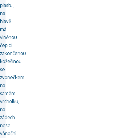
plastu,
na
hlavě
má
vlněnou
čepici
zakončenou
kožešinou
se
zvonečkem
na
samém
vrcholku,
na
zádech
nese
vánoční