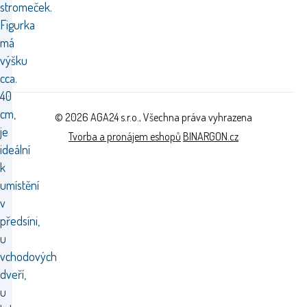
stromeček.
Figurka
má
výšku
cca.
40
cm,
© 2026 AGA24 s.r.o., Všechna práva vyhrazena
je
Tvorba a pronájem eshopů
BINARGON.cz
ideální
k
umístění
v
předsíni,
u
vchodových
dveří,
u