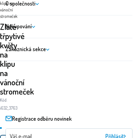
O společnosti
klipu na
vánoční
stromeček
Zlaté
Nakupování
třpytivé
květy
Zákaznická sekce
na
klipu
na
vánoční
stromeček
Kód:
i632_3763
Registrace odběru novinek
Přihlásit