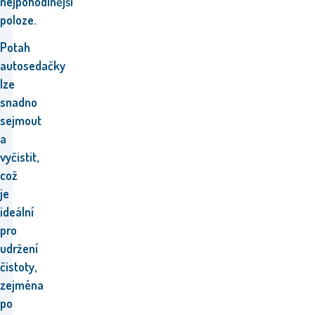
nejpohodlnější
poloze.
Potah
autosedačky
lze
snadno
sejmout
a
vyčistit,
což
je
ideální
pro
udržení
čistoty,
zejména
po