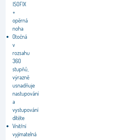
ISOFIX
+
opěrná
noha
Otočná
v
rozsahu
360
stupňů,
výrazně
usnadňuje
nastupování
a
vystupování
dítěte
Vnitřní
vyjímatelná