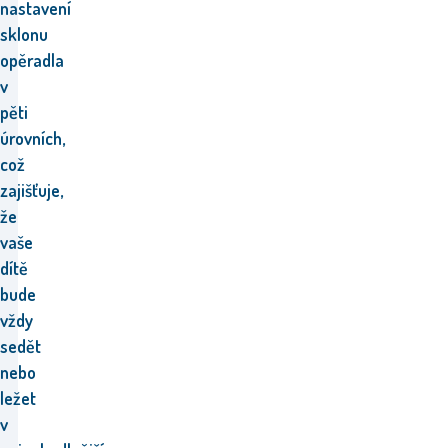
nastavení
sklonu
opěradla
v
pěti
úrovních,
což
zajišťuje,
že
vaše
dítě
bude
vždy
sedět
nebo
ležet
v