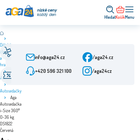
nízké ceny
každý den
Hledat
Košík
Menu
Dětské
Rychlé doručení
Zákaznický servis
zboží
Od objednání 24 h
Po-Pá: 9-15:30
info@aga24.cz
/aga24.cz
a
hračky
+420 596 321 100
/aga24cz
Akční nabídky
Ověřená firma
Autosedačky
Slevy až 50 %
Více než 10 let na trhu
Autosedačky
Aga
Autosedačka
i-Size 360°
0-36 kg
DS1822
Červená