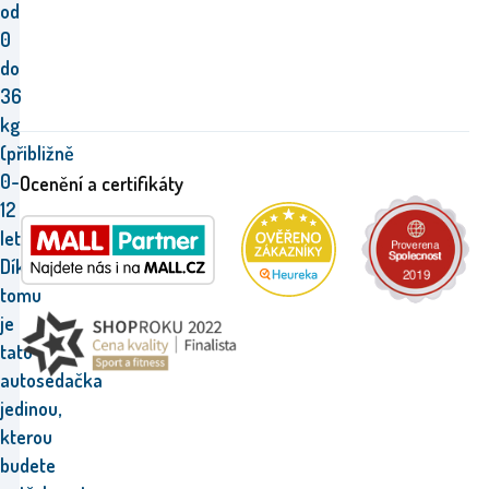
od
0
do
36
kg
(přibližně
0-
Ocenění a certifikáty
12
let).
Díky
tomu
je
tato
autosedačka
jedinou,
kterou
budete