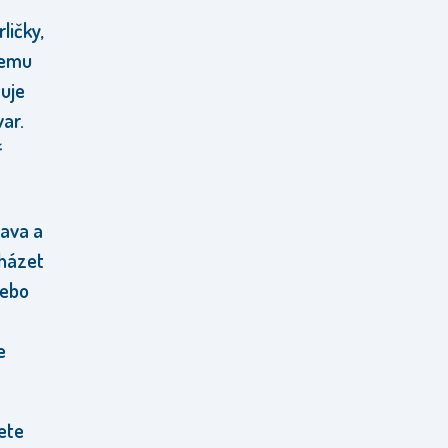
ličky,
šemu
tuje
var.
ř
lava a
cházet
nebo
e
žete