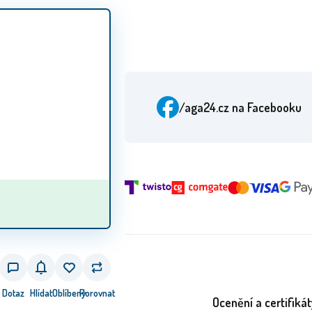
/aga24.cz
na Facebooku
Dotaz
Hlídat
Oblíbený
Porovnat
Ocenění a certifikát