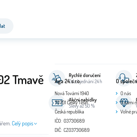
dat
702 Tmavě
Rychlé doručení
Aga 24 s.r.o.
O společn
Od objednání 24 h
Nová Tovární 1940
O nás
Akční nabídky
73701 Český Těšín
S námi 
Slevy až 50 %
Česká republika
Volné pr
IČO: 03730689
ářem.
Celý popis
DIČ: CZ03730689