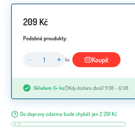
209
Kč
Podobné proudukty:
Koupit
ks
Skladem
5+
ks
Kdy dostanu zboží? 11.08. - 12.08.
Do dopravy zdarma bude chybět jen
2 291
Kč