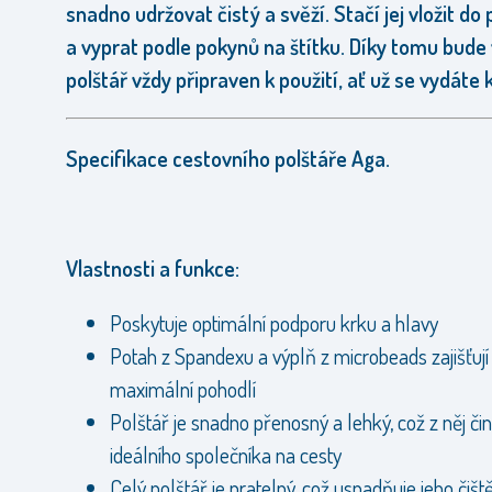
snadno udržovat čistý a svěží. Stačí jej vložit do
a vyprat podle pokynů na štítku. Díky tomu bude
polštář vždy připraven k použití, ať už se vydáte 
Specifikace cestovního polštáře Aga.
Vlastnosti a funkce:
Poskytuje optimální podporu krku a hlavy
Potah z Spandexu a výplň z microbeads zajišťují
maximální pohodlí
Polštář je snadno přenosný a lehký, což z něj čin
ideálního společníka na cesty
Celý polštář je pratelný, což usnadňuje jeho čišt