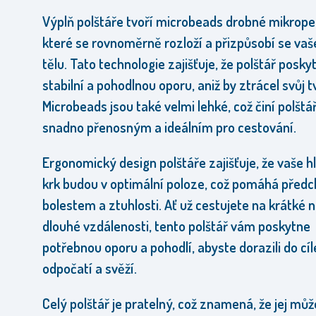
Výplň polštáře tvoří microbeads drobné mikroper
které se rovnoměrně rozloží a přizpůsobí se va
tělu. Tato technologie zajišťuje, že polštář posky
stabilní a pohodlnou oporu, aniž by ztrácel svůj t
Microbeads jsou také velmi lehké, což činí polštá
snadno přenosným a ideálním pro cestování.
Ergonomický design polštáře zajišťuje, že vaše h
krk budou v optimální poloze, což pomáhá před
bolestem a ztuhlosti. Ať už cestujete na krátké 
dlouhé vzdálenosti, tento polštář vám poskytne
potřebnou oporu a pohodlí, abyste dorazili do cíl
odpočatí a svěží.
Celý polštář je pratelný, což znamená, že jej mů