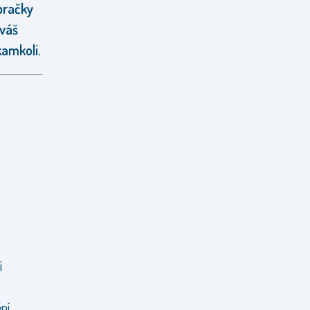
 pračky
 váš
kamkoli.
í
ění