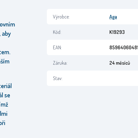
Výrobce:
Aga
tovním
Kód:
K19293
, aby
EAN:
8596406048
tem.
aším
Záruka:
24 měsíců
Stav:
eriál
l se
čímž
elmi
při