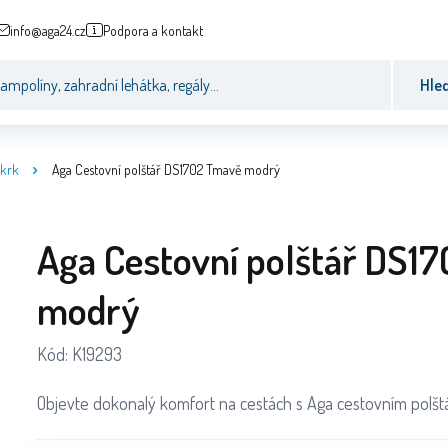
info@aga24.cz
Podpora a kontakt
Hle
 krk
Aga Cestovní polštář DS1702 Tmavě modrý
Aga Cestovní polštář DS1
modrý
Kód:
K19293
Objevte dokonalý komfort na cestách s Aga cestovním polšt