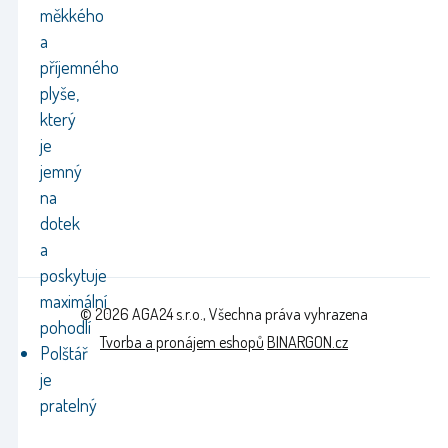
měkkého
a
příjemného
plyše,
který
je
jemný
na
dotek
a
poskytuje
maximální
© 2026 AGA24 s.r.o., Všechna práva vyhrazena
pohodlí
Tvorba a pronájem eshopů
BINARGON.cz
Polštář
je
pratelný