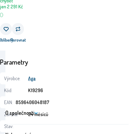
chybět
jen
2 291
Kč
Oblíbený
Porovnat
Parametry
Výrobce:
Aga
Kód:
K19296
EAN:
8596406048187
O společnosti
Záruka:
24 měsíců
Stav: