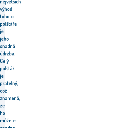
největších
výhod
tohoto
polštáře
je
jeho
snadná
údržba.
Celý
polštář
je
pratelný,
což
znamená,
že
ho
můžete
snadno