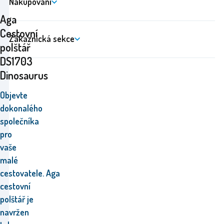
Nakupování
Aga
Cestovní
Zákaznická sekce
polštář
DS1703
Dinosaurus
Objevte
dokonalého
společníka
pro
vaše
malé
cestovatele. Aga
cestovní
polštář je
navržen