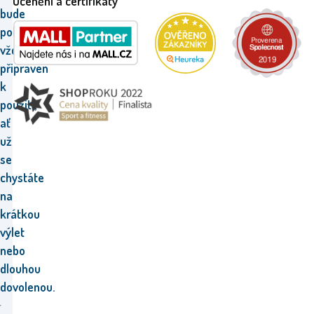
Ocenění a certifikáty
bude
polštář
vždy
připraven
k
použití,
ať
už
se
chystáte
na
krátkou
výlet
nebo
dlouhou
dovolenou.