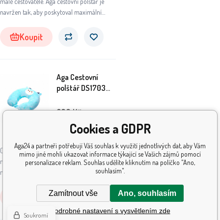
malé cestovatele. Aga cestovní polštář je
navržen tak, aby poskytoval maximální
pohodlí a podporu během cestování.
Koupit
Aga Cestovní
polštář DS1703
Jelen
209
Kč
Cookies a GDPR
Skladem
5+
ks
Aga24 a partneři potřebují Váš souhlas k využití jednotlivých dat, aby Vám
Objevte dokonalého společníka pro vaše
mimo jiné mohli ukazovat informace týkající se Vašich zájmů pomocí
malé cestovatele. Aga cestovní polštář je
personalizace reklam. Souhlas udělíte kliknutím na políčko "Ano,
souhlasím".
navržen tak, aby poskytoval maximální
pohodlí a podporu během cestování.
Zamítnout vše
Ano, souhlasím
Koupit
Podrobné nastavení s vysvětlením zde
Soukromí