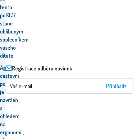
tento
polštář
stane
oblíbeným
společníkem
vašeho
dítěte.
Aga
Registrace odběru novinek
cestovní
polštář
Přihlásit
je
navržen
s
ohledem
na
ergonomii,