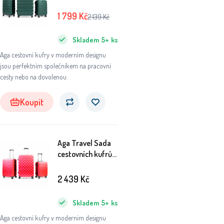
MR4650 Zelená
1 799
Kč
2 139
Kč
Skladem
5+
ks
Aga cestovní kufry v moderním designu
jsou perfektním společníkem na pracovní
cesty nebo na dovolenou.
Koupit
Aga Travel Sada
cestovních kufrů
MR4655 Červená
2 439
Kč
Skladem
5+
ks
Aga cestovní kufry v moderním designu