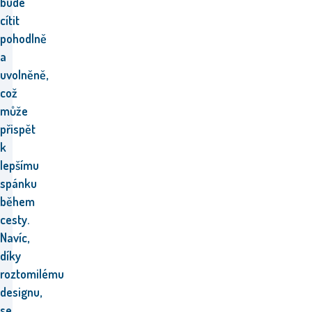
bude
cítit
pohodlně
a
uvolněně,
což
může
přispět
k
lepšímu
spánku
během
cesty.
Navíc,
díky
roztomilému
designu,
se