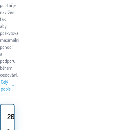
polštář je
navržen
tak,
aby
poskytoval
maximální
pohodlí
a
podporu
během
cestování.
Celý
popis
209
Kč