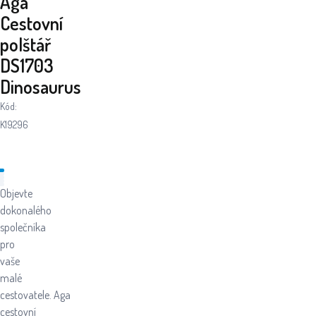
Aga
Cestovní
polštář
DS1703
Dinosaurus
Kód:
K19296
Objevte
dokonalého
společníka
pro
vaše
malé
cestovatele. Aga
cestovní