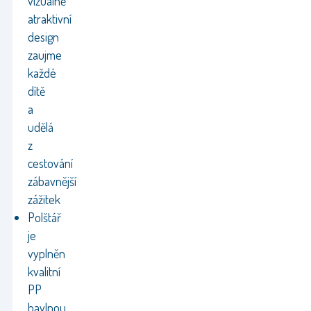
vizuálně
atraktivní
design
zaujme
každé
dítě
a
udělá
z
cestování
zábavnější
zážitek
Polštář
je
vyplněn
kvalitní
PP
bavlnou,