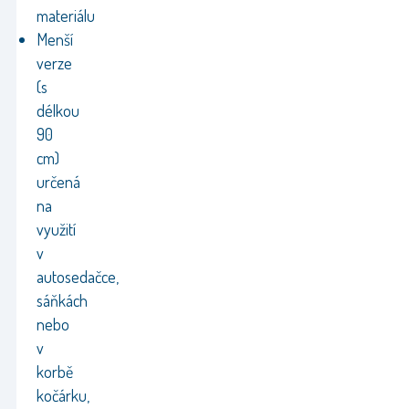
materiálu
Menší
verze
(s
délkou
90
cm)
určená
na
využití
v
autosedačce,
sáňkách
nebo
v
korbě
kočárku,