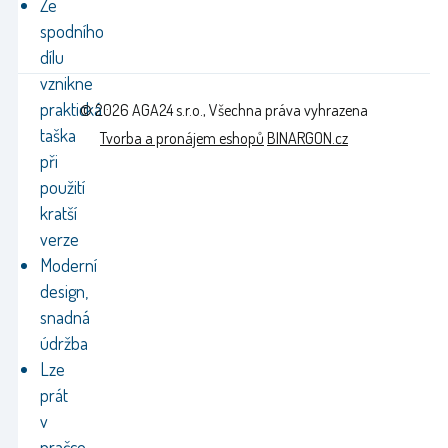
Ze
spodního
dílu
vznikne
praktická
© 2026 AGA24 s.r.o., Všechna práva vyhrazena
taška
Tvorba a pronájem eshopů
BINARGON.cz
při
použití
kratší
verze
Moderní
design,
snadná
údržba
Lze
prát
v
pračce