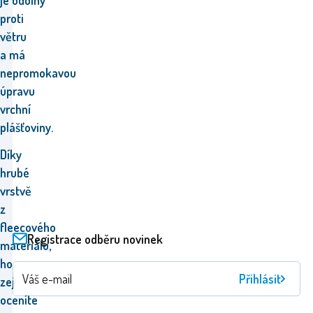
je odolný
proti
větru
a má
nepromokavou
úpravu
vrchní
plášťoviny.
Díky
hrubé
vrstvě
z
fleecového
Registrace odběru novinek
materiálu,
ho
Přihlásit
zejména
oceníte