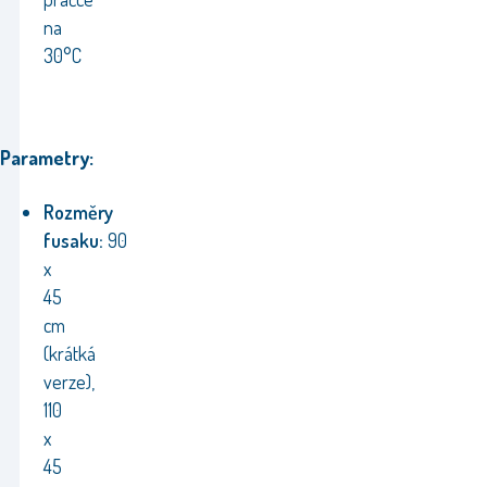
na
30°C
Parametry:
Rozměry
fusaku:
90
x
45
cm
(krátká
verze),
110
x
45