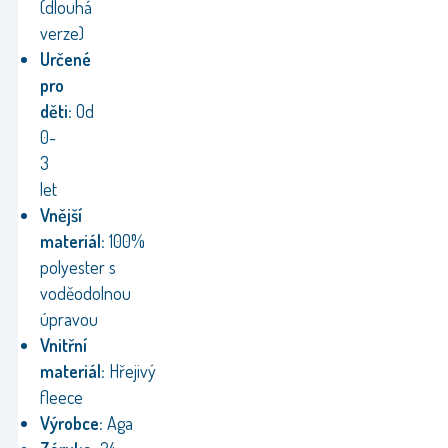
(dlouhá
verze)
Určené
pro
děti:
Od
0-
3
let
Vnější
materiál:
100%
polyester s
voděodolnou
úpravou
Vnitřní
materiál:
Hřejivý
fleece
Výrobce:
Aga