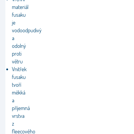
materiál
fusaku
je
vodoodpudivý
a
odolný
proti
větru
Vnitřek
fusaku
tvoří
měkká
a
příjemná
vrstva
z
fleecového