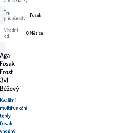
autosedačky:
Typ
Fusak
příslušenství:
Vhodné
0 Měsíce
od:
Aga
Fusak
Frost
3v1
Béžový
Kvalitní
multifunkční
teplý
fusak,
vhodný