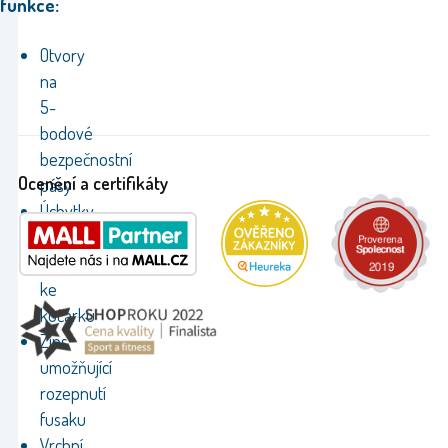
funkce:
Otvory
na
5-
bodové
bezpečnostní
Ocenění a certifikáty
pásy
Úchytky
umožňující
připevnění
ke
kočárku
Zips
umožňující
rozepnutí
fusaku
Vrchní