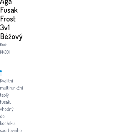
Aga
Fusak
Frost
3v1
Béžový
Kód:
K14331
Kvalitní
multifunkční
teplý
fusak,
vhodný
do
kočárku,
sportovního