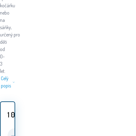
kočárku
nebo
na
sáňky,
určený pro
děti
od
0-
3
let.
Celý
popis
1 069
Kč