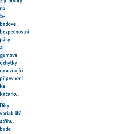
zip,
otvory
na
5-
bodové
bezpečnostní
pásy
a
gumové
úchytky
umožňující
připevnění
ke
kočárku.
Díky
variabilitě
střihu,
bude