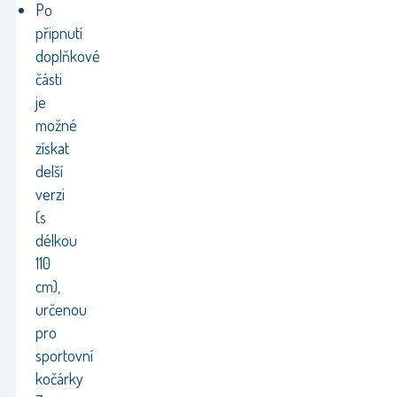
Po
připnutí
doplňkové
části
je
možné
získat
delší
verzi
(s
délkou
110
cm),
určenou
pro
sportovní
kočárky