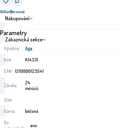
Oblíbený
Porovnat
Nakupování
Parametry
Zákaznická sekce
Výrobce:
Aga
Kód:
K14331
EAN:
1210000123541
24
Záruka:
měsíců
Stav:
Barva:
béžová
Do
ano