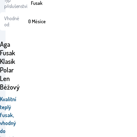
Typ
Fusak
příslušenství:
Vhodné
0 Měsíce
od:
Aga
Fusak
Klasik
Polar
Len
Béžový
Kvalitní
teplý
fusak,
vhodný
do