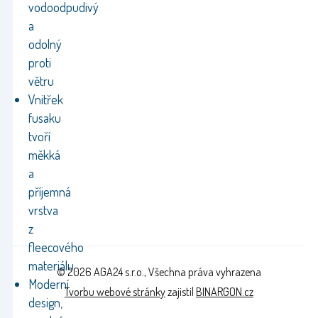
vodoodpudivý
a
odolný
proti
větru
Vnitřek
fusaku
tvoří
měkká
a
příjemná
vrstva
z
fleecového
materiálu
© 2026 AGA24 s.r.o., Všechna práva vyhrazena
Moderní
Tvorbu webové stránky
zajistil
BINARGON.cz
design,