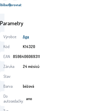
Oblíbený
Porovnat
Parametry
Výrobce:
Aga
Kód:
K14320
EAN:
8596406069311
Záruka:
24 měsíců
Stav:
Barva:
béžová
Do
ano
autosedačky: