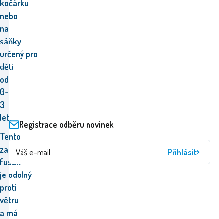
kočárku
nebo
na
sáňky,
určený pro
děti
od
0-
3
let.
Registrace odběru novinek
Tento
zateplený
Přihlásit
fusak
je odolný
proti
větru
a má