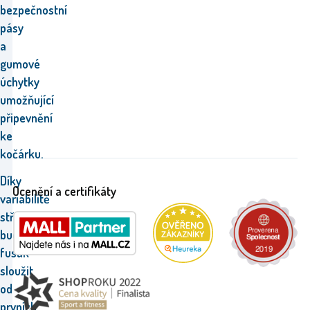
bezpečnostní
pásy
a
gumové
úchytky
umožňující
připevnění
ke
kočárku.
Díky
Ocenění a certifikáty
variabilitě
střihu,
bude
fusak
sloužit
od
prvních