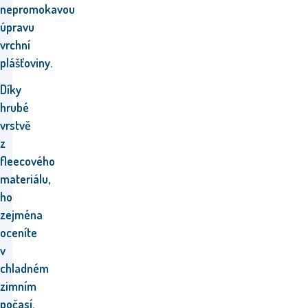
nepromokavou
úpravu
vrchní
plášťoviny.
Díky
hrubé
vrstvě
z
fleecového
materiálu,
ho
zejména
oceníte
v
chladném
zimním
počasí.