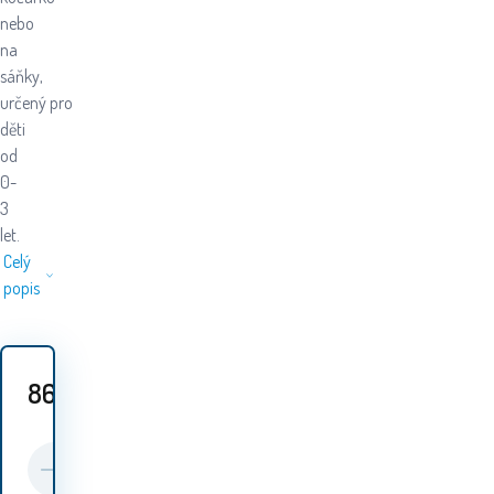
nebo
na
sáňky,
určený pro
děti
od
0-
3
let.
Celý
popis
869
Kč