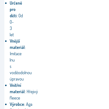
Určené
pro
děti:
Od
0-
3
let
Vnější
materiál:
Imitace
lnu
s
voděodolnou
úpravou
Vnitřní
materiál:
Hřejivý
fleece
Výrobce:
Aga