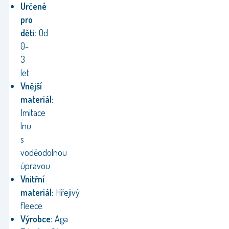
Určené
pro
děti:
Od
0-
3
let
Vnější
materiál:
Imitace
lnu
s
voděodolnou
úpravou
Vnitřní
materiál:
Hřejivý
fleece
Výrobce:
Aga