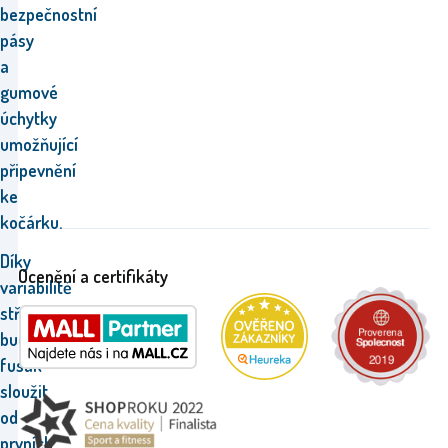
bezpečnostní
pásy
a
gumové
úchytky
umožňující
připevnění
ke
kočárku.
Díky
Ocenění a certifikáty
variabilitě
střihu,
bude
fusak
sloužit
od
prvních