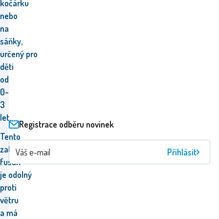
kočárku
nebo
na
sáňky,
určený pro
děti
od
0-
3
let.
Registrace odběru novinek
Tento
zateplený
Přihlásit
fusak
je odolný
proti
větru
a má