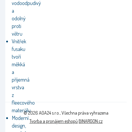
vodoodpudivý
a
odolný
proti
větru
Vnitřek
fusaku
tvoří
měkká
a
příjemná
vrstva
z
fleecového
materiálu
© 2026 AGA24 s.r.o., Všechna práva vyhrazena
Moderní
Tvorba a pronájem eshopů
BINARGON.cz
design,