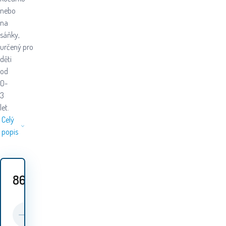
nebo
na
sáňky,
určený pro
děti
od
0-
3
let.
Celý
popis
869
Kč