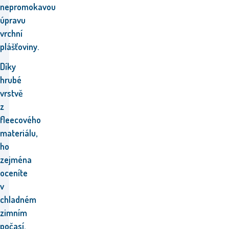
nepromokavou
úpravu
vrchní
plášťoviny.
Díky
hrubé
vrstvě
z
fleecového
materiálu,
ho
zejména
oceníte
v
chladném
zimním
počasí.