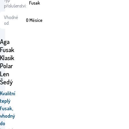
Typ
Fusak
příslušenství:
Vhodné
0 Měsíce
od:
Aga
Fusak
Klasik
Polar
Len
Šedý
Kvalitní
teplý
fusak,
vhodný
do