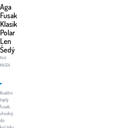
Aga
Fusak
Klasik
Polar
Len
Šedý
Kód:
K14324
Kvalitní
teplý
fusak,
vhodný
do
kočárku