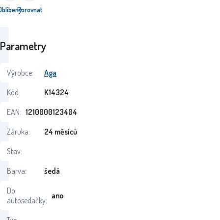
Oblíbený
Porovnat
Parametry
Výrobce:
Aga
Kód:
K14324
EAN:
1210000123404
Záruka:
24 měsíců
Stav:
Barva:
šedá
Do
ano
autosedačky: