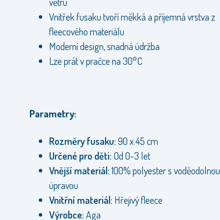
větru
Vnitřek fusaku tvoří měkká a příjemná vrstva z
fleecového materiálu
Moderní design, snadná údržba
Lze prát v pračce na 30°C
Parametry:
Rozměry fusaku:
90 x 45 cm
Určené pro děti:
Od 0-3 let
Vnější materiál:
100% polyester s voděodolnou
úpravou
Vnitřní materiál:
Hřejivý fleece
Výrobce:
Aga