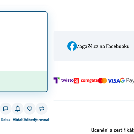
/aga24.cz
na Facebooku
Dotaz
Hlídat
Oblíbený
Porovnat
Ocenění a certifikát