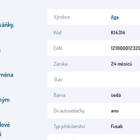
Výrobce:
Aga
sáňky,
Kód:
K14314
EAN:
12100001232
á
Záruka:
24 měsíců
ejména
Stav:
Barva:
šedá
aným
Do autosedačky:
ano
dové
Typ příslušenství:
Fusak
í