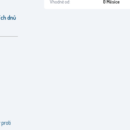
Vhodné od:
0 Měsíce
ních dnů
 proti