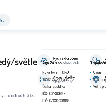
dat
edý/světle
Rychlé doručení
Aga 24 s.r.o.
O společn
Od objednání 24 h
Nová Tovární 1940
O nás
Akční nabídky
73701 Český Těšín
S námi 
Slevy až 50 %
Česká republika
Volné pr
IČO: 03730689
ný pro děti od 0-3 let.
DIČ: CZ03730689