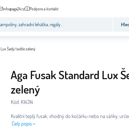
info@aga24.cz
Podpora a kontakt
Hle
Lux Šedý/světle zelený
Aga Fusak Standard Lux Š
zelený
Kód:
K14314
Kvalitní teplý fusak, vhodný do kočárku nebo na sáňky, urče
Celý popis