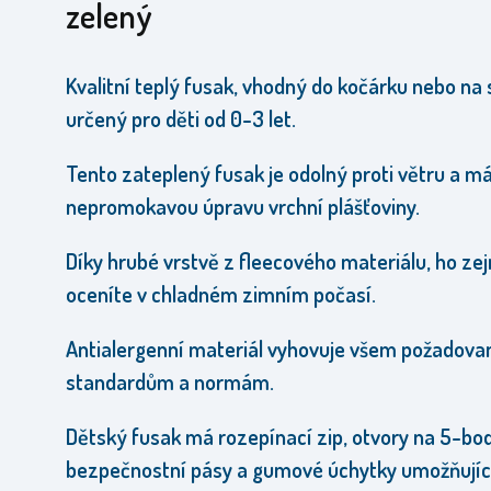
zelený
Kvalitní teplý fusak, vhodný do kočárku nebo na 
určený pro děti od 0-3 let.
Tento zateplený fusak je odolný proti větru a m
nepromokavou úpravu vrchní plášťoviny.
Díky hrubé vrstvě z fleecového materiálu, ho z
oceníte v chladném zimním počasí.
Antialergenní materiál vyhovuje všem požadov
standardům a normám.
Dětský fusak má rozepínací zip,
otvory na 5-bo
bezpečnostní pásy a gumové úchytky umožňujíc