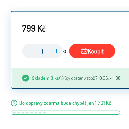
799
Kč
Koupit
ks
Skladem
3
ks
Kdy dostanu zboží? 10.08. - 11.08.
Do dopravy zdarma bude chybět jen
1 701
Kč