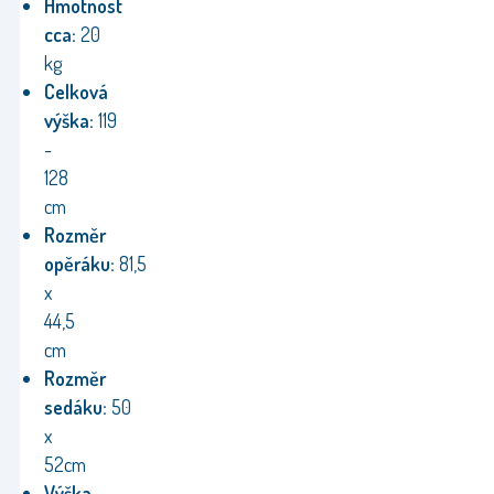
Hmotnost
cca:
20
kg
Celková
výška:
119
-
128
cm
Rozměr
opěráku:
81,5
x
44,5
cm
Rozměr
sedáku:
50
x
52cm
Výška