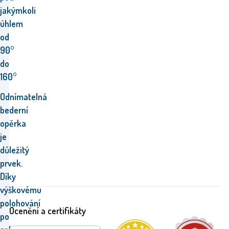
jakýmkoli
úhlem
od
90°
do
160°
Odnímatelná
bederní
opěrka
je
důležitý
prvek.
Díky
výškovému
polohování
Ocenění a certifikáty
po