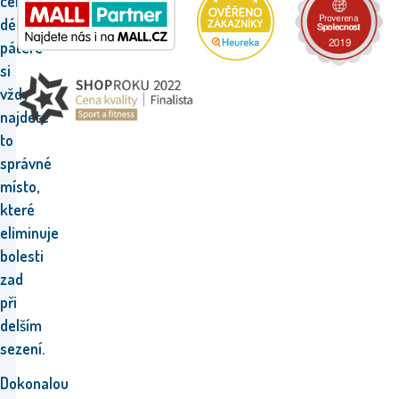
celé
délce
páteře
si
vždy
najdete
to
správné
místo,
které
eliminuje
bolesti
zad
při
delším
sezení.
Dokonalou