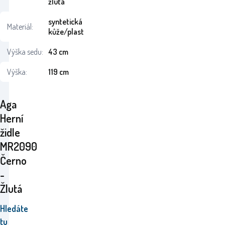
žlutá
syntetická
Materiál:
kůže/plast
Výška sedu:
43 cm
Výška:
119 cm
Aga
Herní
židle
MR2090
Černo
-
Žlutá
Hledáte
tu