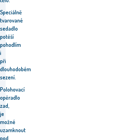
tělu.
Speciálně
tvarované
sedadlo
potěší
pohodlím
i
při
dlouhodobém
sezení.
Polohovací
opěradlo
zad,
je
možné
uzamknout
pod