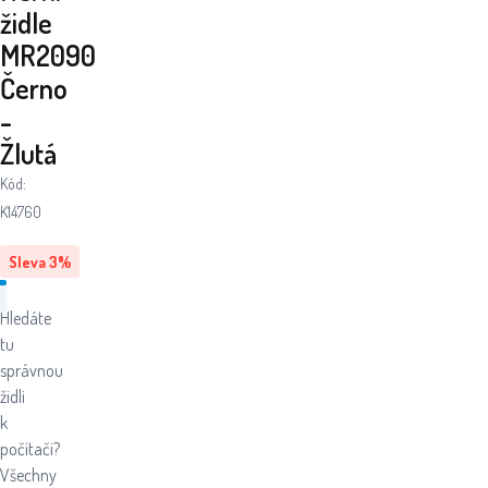
židle
MR2090
Černo
-
Žlutá
Kód:
K14760
Sleva
3
%
Hledáte
tu
správnou
židli
k
počítači?
Všechny