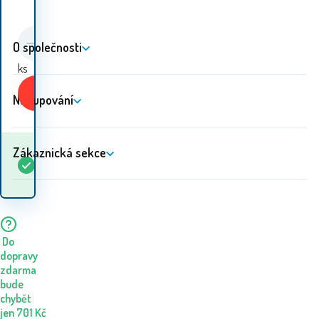
O společnosti
ks
Koupit
Nakupování
Zákaznická sekce
Kdy dostanu
Skladem
5+
ks
zboží? 10.08. - 11.08.
Do
dopravy
zdarma
bude
chybět
jen
701
Kč