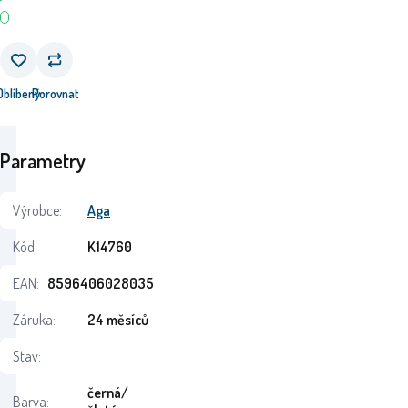
Oblíbený
Porovnat
Parametry
Výrobce:
Aga
Kód:
K14760
EAN:
8596406028035
Záruka:
24 měsíců
Stav:
černá/
Barva: