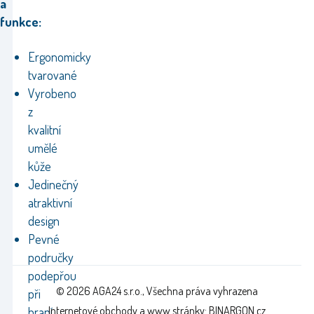
a
funkce:
Ergonomicky
tvarované
Vyrobeno
z
kvalitní
umělé
kůže
Jedinečný
atraktivní
design
Pevné
područky
podepřou
© 2026 AGA24 s.r.o., Všechna práva vyhrazena
při
Internetové obchody
a
www stránky
:
BINARGON.cz
hraní