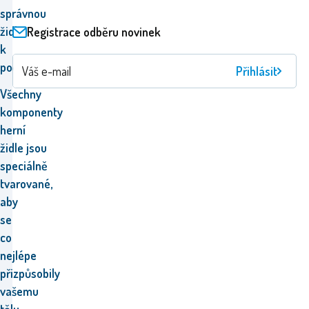
správnou
židli
Registrace odběru novinek
k
počítači?
Přihlásit
Všechny
komponenty
herní
židle jsou
speciálně
tvarované,
aby
se
co
nejlépe
přizpůsobily
vašemu