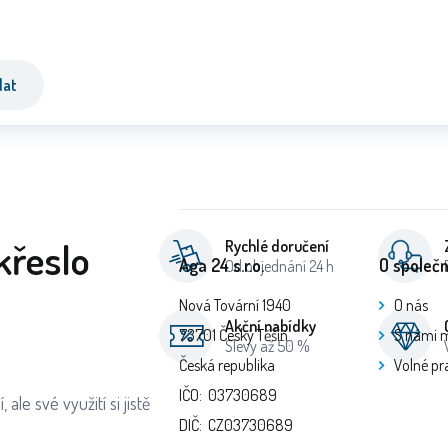
dat
křeslo
Rychlé doručení
Aga 24 s.r.o.
O společn
Od objednání 24 h
Nová Tovární 1940
O nás
Akční nabídky
73701 Český Těšín
S námi 
Slevy až 50 %
Česká republika
Volné pr
IČO: 03730689
le své využití si jistě
DIČ: CZ03730689