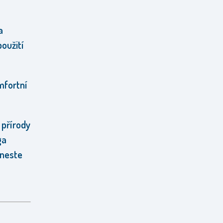
a
použití
mfortní
 přírody
ga
ineste