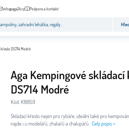
info@aga24.cz
Podpora a kontakt
Hle
 křeslo DS714 Modré
Aga Kempingové skládací 
DS714 Modré
Kód:
K18859
Skládací křeslo nejen pro rybáře, ideální také pro kempování, a
najde i u modelářů, chatařů a chalupářů.
Celý popis