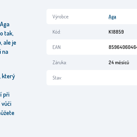
Výrobce:
Aga
 Aga
Kód:
K18859
o tak,
 ale je
EAN:
8596406046
i na
Záruka:
24 měsíců
, který
Stav:
 při
 vůči
můžete