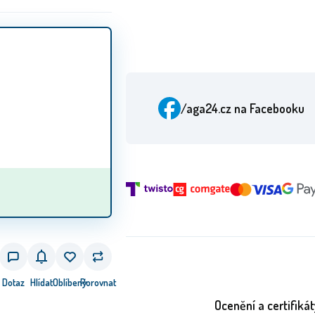
/aga24.cz
na Facebooku
Dotaz
Hlídat
Oblíbený
Porovnat
Ocenění a certifikát