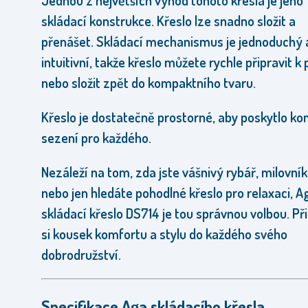
Jednou z největších výhod tohoto křesla je jeho
skládací konstrukce. Křeslo lze snadno složit a
přenášet. Skládací mechanismus je jednoduchý 
intuitivní, takže křeslo můžete rychle připravit k 
nebo složit zpět do kompaktního tvaru.
Křeslo je dostatečně prostorné, aby poskytlo ko
sezení pro každého.
Nezáleží na tom, zda jste vášnivý rybář, milovník
nebo jen hledáte pohodlné křeslo pro relaxaci, A
skládací křeslo DS714 je tou správnou volbou. Př
si kousek komfortu a stylu do každého svého
dobrodružství.
Specifikace Aga skládacího křesla.