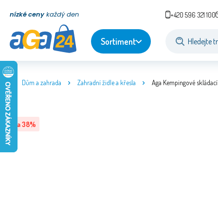
nízké ceny
každý den
+420 596 321 100
Sortiment
Dům a zahrada
Zahradní židle a křesla
Aga Kempingové skládací
Sleva
38
%