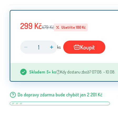
299
Kč
479
Kč
Ušetříte
180
Kč
Koupit
ks
Skladem
5+
ks
Kdy dostanu zboží? 07.08. - 10.08.
Do dopravy zdarma bude chybět jen
2 201
Kč