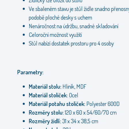
Židličky lze uložit do stolu
Ve sbaleném stavu je stůl židle snadno přenosn
podobě ploché desky s uchem
Nenáročnost na údržbu, snadné skladování
Celoroční možnost využití
Stůl nabízí dostatek prostoru pro 4 osoby
Parametry:
Materiál stolu:
Hliník, MDF
Materiál stoliček:
Ocel
Materiál potahu stoliček:
Polyester 600D
Rozměry stolu:
120 x 60 x 54/60/70 cm
Rozměry židlí:
31 x 34 x 38,5 cm