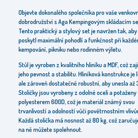
Objevte dokonalého společníka pro vaše venkovn
dobrodružství s Aga Kempingovým skládacím s
Tento praktický a stylový set je navržen tak, ab
poskytl maximální pohodlí a funkčnost při každ
kempování, pikniku nebo rodinném výletu.
Stůl je vyroben z kvalitního hliníku a MDF, což zaj
jeho pevnost a stabilitu. Hliníková konstrukce je 
ale zároveň dostatečně robustní, aby unesla až 
Stoličky jsou vyrobeny z odolné oceli a potaženy
polyesterem 600D, což je materiál známý svou
trvanlivostí a odolností vůči povětrnostním vliv
Každá stolička má nosnost až 80 kg, což zaručuje
na ně můžete spolehnout.