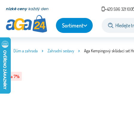
nízké ceny
každý den
+420 596 321 100
Sortiment
Dům a zahrada
Zahradní sestavy
Aga Kempingový skládací set H
Sleva
7
%