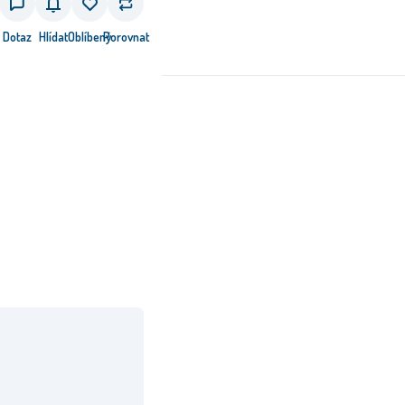
Dotaz
Hlídat
Oblíbený
Porovnat