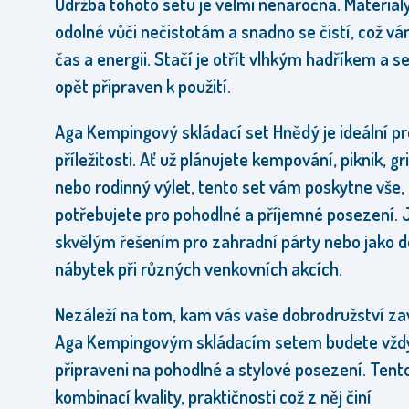
Údržba tohoto setu je velmi nenáročná. Materiály
odolné vůči nečistotám a snadno se čistí, což vá
čas a energii. Stačí je otřít vlhkým hadříkem a se
opět připraven k použití.
Aga Kempingový skládací set Hnědý je ideální p
příležitosti. Ať už plánujete kempování, piknik, gr
nebo rodinný výlet, tento set vám poskytne vše,
potřebujete pro pohodlné a příjemné posezení. 
skvělým řešením pro zahradní párty nebo jako 
nábytek při různých venkovních akcích.
Nezáleží na tom, kam vás vaše dobrodružství za
Aga Kempingovým skládacím setem budete vžd
připraveni na pohodlné a stylové posezení. Tento
kombinací kvality, praktičnosti což z něj činí