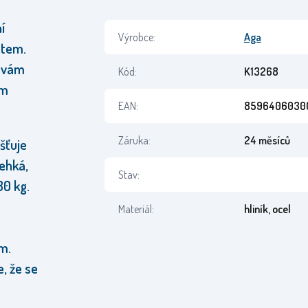
í
Výrobce:
Aga
etem.
y vám
Kód:
K13268
ém
EAN:
8596406030
Záruka:
24 měsíců
išťuje
lehká,
Stav:
30 kg.
Materiál:
hliník, ocel
ům.
, že se