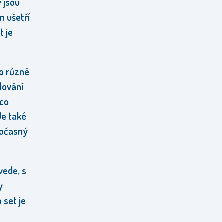
 jsou
m ušetří
t je
ro různé
ilování
 co
Je také
dočasný
vede, s
y
 set je