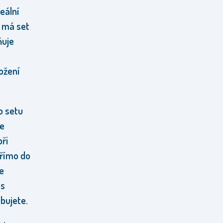
deální
u má set
ňuje
ožení
o setu
je
při
přímo do
Ve
 s
bujete.