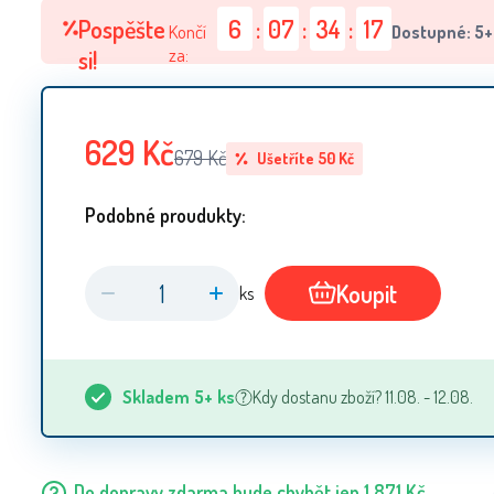
Pospěšte
6
:
07
:
34
:
16
Končí
Dostupné: 5+
za:
si!
629
Kč
679
Kč
Ušetříte
50
Kč
Podobné proudukty:
Koupit
ks
Skladem
5+
ks
Kdy dostanu zboží? 11.08. - 12.08.
Do dopravy zdarma bude chybět jen
1 871
Kč