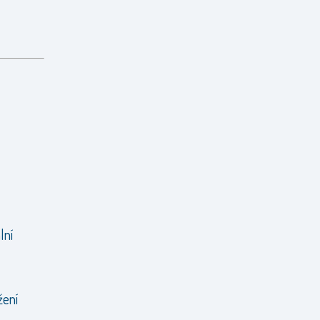
lní
n
žení