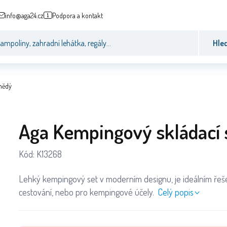
info@aga24.cz
Podpora a kontakt
Hle
nědý
Aga Kempingový skládací 
Kód:
K13268
Lehký kempingový set v moderním designu, je ideálním řeš
cestování, nebo pro kempingové účely.
Celý popis