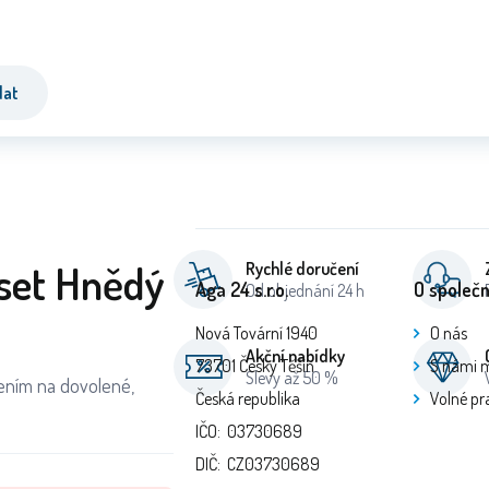
dat
set Hnědý
Rychlé doručení
Aga 24 s.r.o.
O společn
Od objednání 24 h
Nová Tovární 1940
O nás
Akční nabídky
73701 Český Těšín
S námi 
Slevy až 50 %
ením na dovolené,
Česká republika
Volné pr
IČO: 03730689
DIČ: CZ03730689