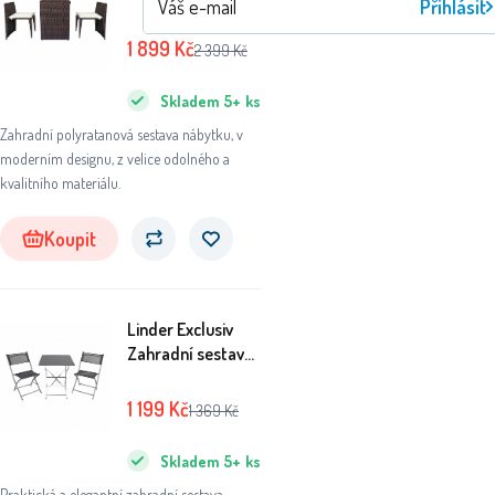
Přihlásit
souprava MR1981
1 899
Kč
2 399
Kč
Skladem
5+
ks
Zahradní polyratanová sestava nábytku, v
moderním designu, z velice odolného a
kvalitního materiálu.
Koupit
Linder Exclusiv
Zahradní sestava
BISTRO SET Šedý
1 199
Kč
1 369
Kč
Skladem
5+
ks
Praktická a elegantní zahradní sestava