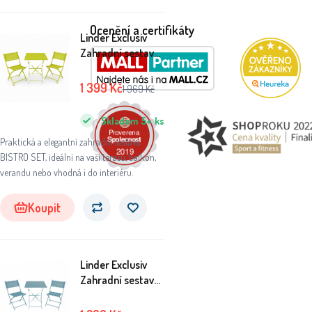
Ocenění a certifikáty
Linder Exclusiv
Zahradní sestava
BISTRO SET
Zelená
1 399
Kč
1 969
Kč
Skladem
5+
ks
Praktická a elegantní zahradní sestava
BISTRO SET, ideální na vaši terasu, balkón,
verandu nebo vhodná i do interiéru.
Koupit
Linder Exclusiv
Zahradní sestava
BISTRO SET
Modrá