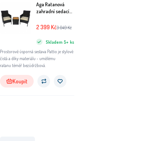
Aga Ratanová
zahradní sedací
souprava Pattio
2 399
Kč
3 049
Kč
Skladem
5+
ks
Prostorově úsporná sestava Pattio je stylově
čistá a díky materiálu - umělému
ratanu téměř bezúdržbová.
Koupit