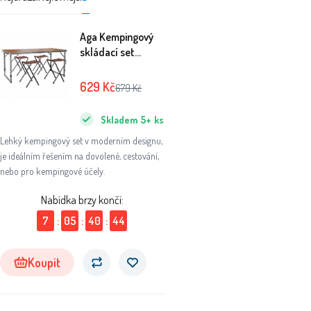
Aga Kempingový
skládací set
Hnědý
629
Kč
679
Kč
Skladem
5+
ks
Lehký kempingový set v moderním designu,
je ideálním řešením na dovolené, cestování,
nebo pro kempingové účely.
Nabídka brzy končí:
7
:
05
:
40
:
43
Koupit