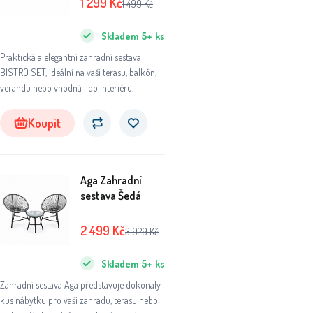
1 299
Kč
1 499
Kč
Skladem
5+
ks
Praktická a elegantní zahradní sestava
BISTRO SET, ideální na vaši terasu, balkón,
verandu nebo vhodná i do interiéru.
Koupit
Aga Zahradní
sestava Šedá
2 499
Kč
3 929
Kč
Skladem
5+
ks
Zahradní sestava Aga představuje dokonalý
kus nábytku pro vaši zahradu, terasu nebo