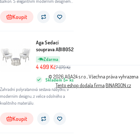
balkon. S elegantním moderním designem
přinese do vašeho venkovního prostoru
šmrnc a pohodlí.
Koupit
Aga Sedací
souprava ABI8052
Zdarma
4 499
Kč
7 079
Kč
© 2026 AGA24 s.r.o., Všechna práva vyhrazena
Skladem
5+
ks
Tento eshop dodala firma
BINARGON.cz
Zahradní polyratanová sestava nábytku, v
moderním designu, z velice odolného a
kvalitního materiálu.
Koupit