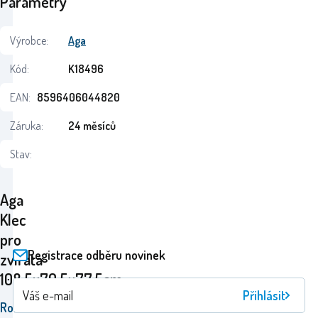
Parametry
Výrobce:
Aga
Kód:
K18496
EAN:
8596406044820
Záruka:
24 měsíců
Stav:
Aga
Klec
pro
Registrace odběru novinek
zvířata
108,5x70,5x77,5cm
Přihlásit
Robustní