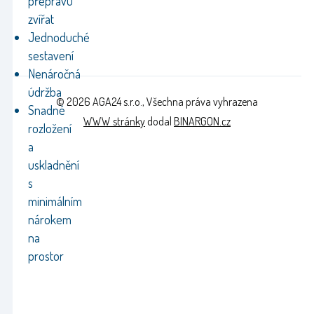
přepravu
zvířat
Jednoduché
sestavení
Nenáročná
údržba
© 2026 AGA24 s.r.o., Všechna práva vyhrazena
Snadné
WWW stránky
dodal
BINARGON.cz
rozložení
a
uskladnění
s
minimálním
nárokem
na
prostor