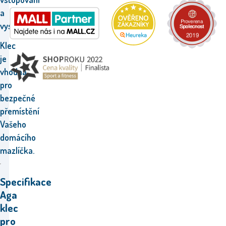
a
vystupování.
Klec
je
vhodná
pro
bezpečné
přemístění
Vašeho
domácího
mazlíčka.
Specifikace
Aga
klec
pro