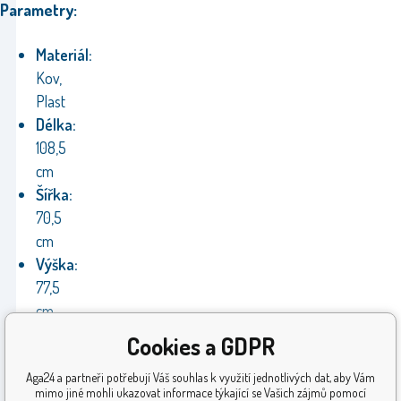
Parametry:
Materiál:
Kov,
Plast
Délka:
108,5
cm
Šířka:
70,5
cm
Výška:
77,5
cm
Výrobce:
Cookies a GDPR
Aga
Aga24 a partneři potřebují Váš souhlas k využití jednotlivých dat, aby Vám
Záruka:
mimo jiné mohli ukazovat informace týkající se Vašich zájmů pomocí