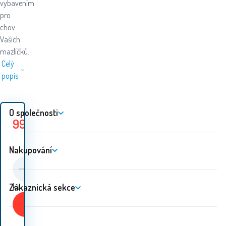
vybavením
pro
chov
Vašich
mazlíčků.
Celý
popis
O společnosti
999
Kč
1
Ušetříte
440
Kč
439
Kč
Nakupování
Zákaznická sekce
ks
Koupit