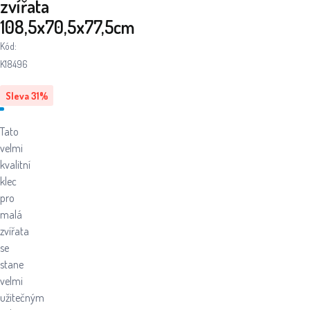
zvířata
108,5x70,5x77,5cm
Kód:
K18496
Sleva
31
%
Tato
velmi
kvalitní
klec
pro
malá
zvířata
se
stane
velmi
užitečným