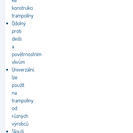
ke
konstrukci
trampolíny
Odolný
proti
dešti
a
povětrnostním
vlivům
Univerzální,
lze
použít
na
trampolíny
od
různých
výrobců
Slouží