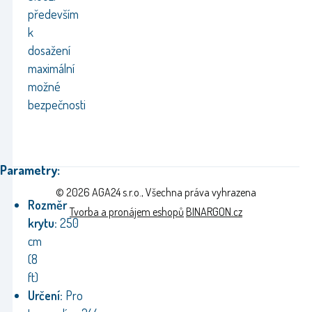
především
k
dosažení
maximální
možné
bezpečnosti
Parametry:
© 2026 AGA24 s.r.o., Všechna práva vyhrazena
Rozměr
Tvorba a pronájem eshopů
BINARGON.cz
krytu:
250
cm
(8
ft)
Určení:
Pro