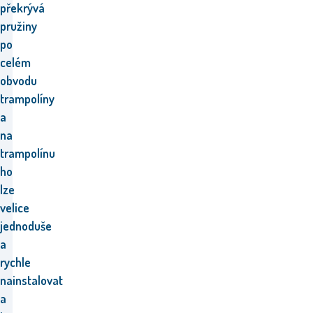
překrývá
pružiny
po
celém
obvodu
trampolíny
a
n
a
trampolínu
ho
lze
velice
jednoduše
a
rychle
nainstalovat
a