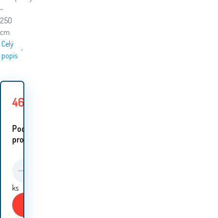
-
250
cm.
Celý
popis
466
Kč
499
Kč
Ušetříte
33
Kč
Podobné
proudukty:
ks
Koupit