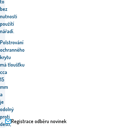
to
bez
nutnosti
použítí
nářadí.
P
olstrování
ochranného
krytu
má tloušťku
cca
15
mm
a
je
odolný
proti
Registrace odběru novinek
dešti,