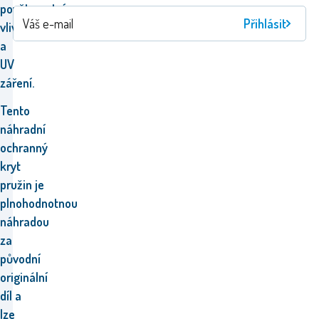
povětrnostním
Přihlásit
vlivům
a
UV
záření.
Tento
náhradní
ochranný
kryt
pružin
je
plnohodnotnou
náhradou
za
původní
originální
díl
a
lze