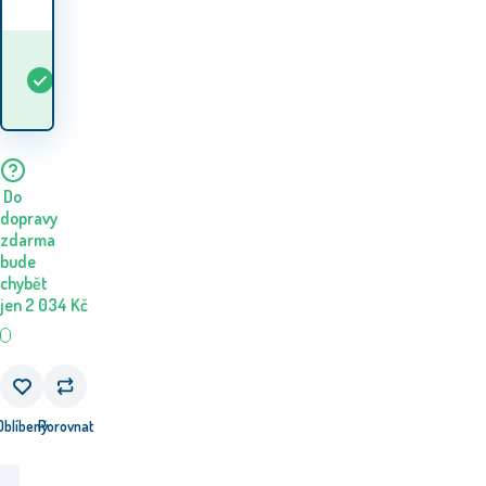
Kdy dostanu
Skladem
5+
ks
zboží? 07.08. - 10.08.
Do
dopravy
zdarma
bude
chybět
jen
2 034
Kč
Oblíbený
Porovnat