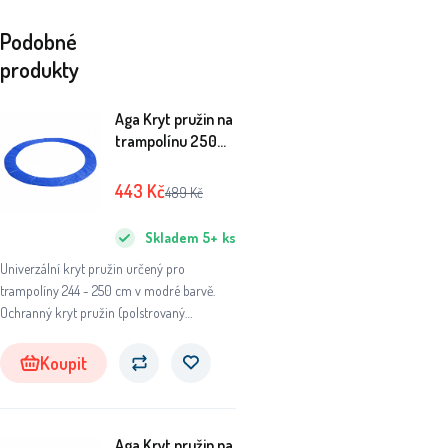
Podobné
produkty
Aga Kryt pružin na
trampolínu 250
cm Modrý
443
Kč
489
Kč
Skladem
5+
ks
Univerzální kryt pružin určený pro
trampolíny 244 - 250 cm v modré barvě.
Ochranný kryt pružin (polstrovaný
obvodový pás) slouží především k dosažení
maximální možné bezpečnosti při používání
Koupit
Vaší trampolíny.
Aga Kryt pružin na