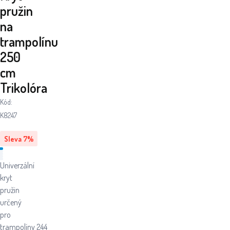
pružin
na
trampolínu
250
cm
Trikolóra
Kód:
K8247
Sleva
7
%
Univerzální
kryt
pružin
určený
pro
trampolíny 244