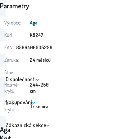
Parametry
Výrobce:
Aga
Kód:
K8247
EAN:
8596406005258
Záruka:
24 měsíců
Stav:
O společnosti
Rozměr
244-250
krytu:
cm
Nakupování
Barva
Trikolora
krytu:
Zákaznická sekce
Aga
Kryt