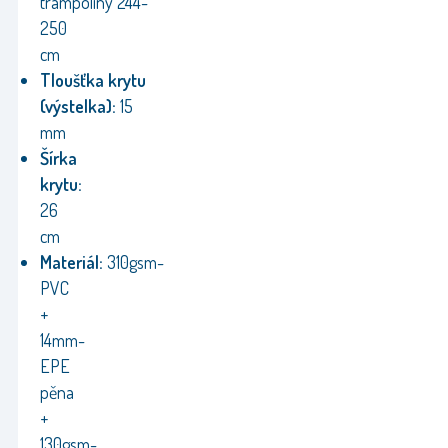
trampolíny 244-
250
cm
Tloušťka
krytu
(výstelka):
15
mm
Šírka
krytu:
26
cm
Materiál:
310gsm-
PVC
+
14mm-
EPE
pěna
+
130gsm-