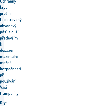
Ochranný
kryt
pružin
(p
olstrovaný
obvodový
pás)
slouží
především
k
dosažení
m
aximální
možné
bezpečnosti
při
používání
Vaší
trampolíny.
Kryt