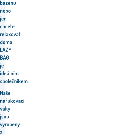
bazénu
nebo
jen
chcete
relaxovat
doma,
LAZY
BAG
je
ideálním
společníkem.
Naše
nafukovací
vaky
jsou
vyrobeny
z