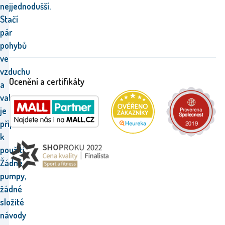
nejjednodušší.
Stačí
pár
pohybů
ve
vzduchu
Ocenění a certifikáty
a
vak
je
připraven
k
použití.
Žádné
pumpy,
žádné
složité
návody