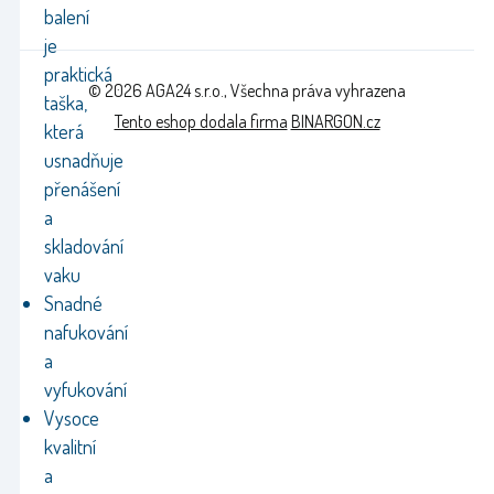
balení
je
praktická
© 2026 AGA24 s.r.o., Všechna práva vyhrazena
taška,
Tento eshop dodala firma
BINARGON.cz
která
usnadňuje
přenášení
a
skladování
vaku
Snadné
nafukování
a
vyfukování
Vysoce
kvalitní
a