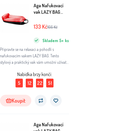
Aga Nafukovací
vak LAZY BAG
230x70 cm
Černý/Červený
133
Kč
166
Kč
Skladem
5+
ks
Připravte se na relaxaci a pohodlí s
nafukovacím vakem LAZY BAG. Tento
stylový a praktický vak vám umožní užívat
si pohodlí kdekoli a kdykoli.
Nabídka brzy končí:
5
:
12
:
22
:
51
Koupit
Aga Nafukovací