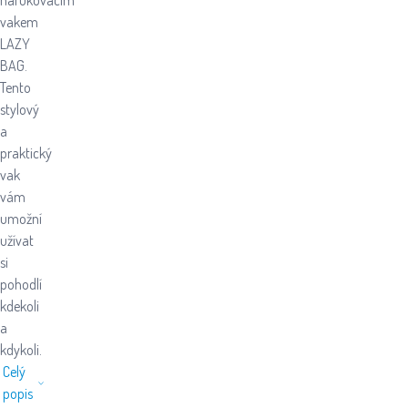
nafukovacím
vakem
LAZY
BAG.
Tento
stylový
a
praktický
vak
vám
umožní
užívat
si
pohodlí
kdekoli
a
kdykoli.
Celý
popis