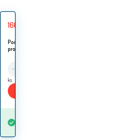
166
Kč
199
Kč
Ušetříte
33
Kč
Podobné
proudukty:
ks
Koupit
Kdy dostanu
Skladem
5+
ks
zboží? 11.08. - 12.08.