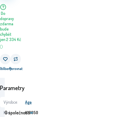
Do
dopravy
zdarma
bude
chybět
jen
2 334
Kč
Oblíbený
Porovnat
Parametry
Výrobce:
Aga
O společnosti
Kód:
K19050