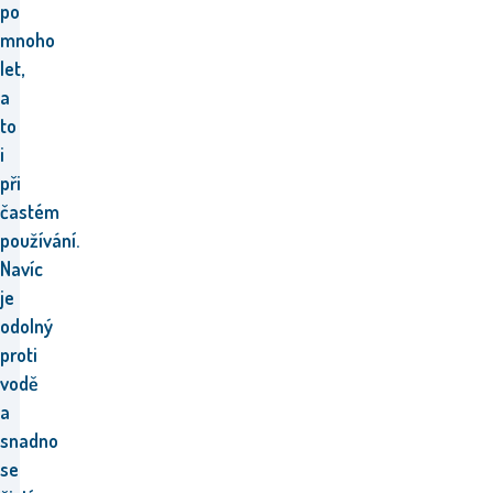
po
mnoho
let,
a
to
i
při
častém
používání.
Navíc
je
odolný
proti
vodě
a
snadno
se