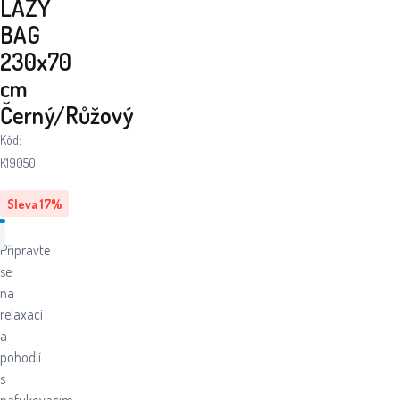
LAZY
BAG
230x70
cm
Černý/Růžový
Kód:
K19050
Sleva
17
%
Připravte
se
na
relaxaci
a
pohodlí
s