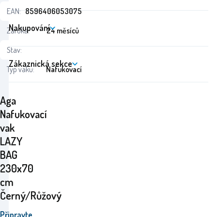
EAN:
8596406053075
Nakupování
Záruka:
24 měsíců
Stav:
Zákaznická sekce
Typ vaku:
Nafukovací
Aga
Nafukovací
vak
LAZY
BAG
230x70
cm
Černý/Růžový
Připravte