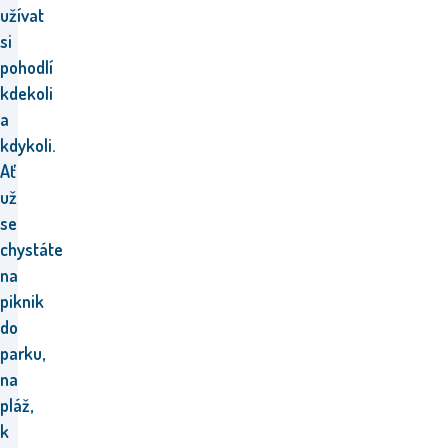
užívat
si
pohodlí
kdekoli
a
kdykoli.
Ať
už
se
chystáte
na
piknik
do
parku,
na
pláž,
k