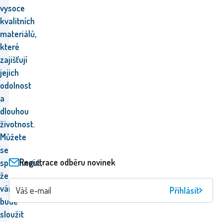
vysoce
kvalitních
materiálů,
které
zajišťují
jejich
odolnost
a
dlouhou
životnost.
Můžete
se
Registrace odběru novinek
spolehnout,
že
vám
Přihlásit
bude
sloužit