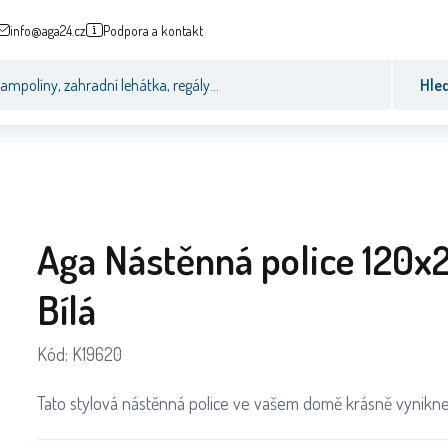
info@aga24.cz
Podpora a kontakt
Hle
Aga Nástěnná police 120x
Bílá
Kód:
K19620
Tato stylová nástěnná police ve vašem domě krásně vynikne