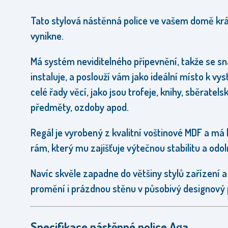
Tato stylová nástěnná police ve vašem domě kr
vynikne.
Má systém neviditelného připevnění, takže se s
instaluje, a poslouží vám jako ideální místo k vy
celé řady věcí, jako jsou trofeje, knihy, sběratels
předměty, ozdoby apod.
Regál je vyrobený z kvalitní voštinové MDF a má
rám, který mu zajišťuje výtečnou stabilitu a odol
Navíc skvěle zapadne do většiny stylů zařízení a
promění i prázdnou stěnu v působivý designový 
Specifikace nástěnné police Aga.