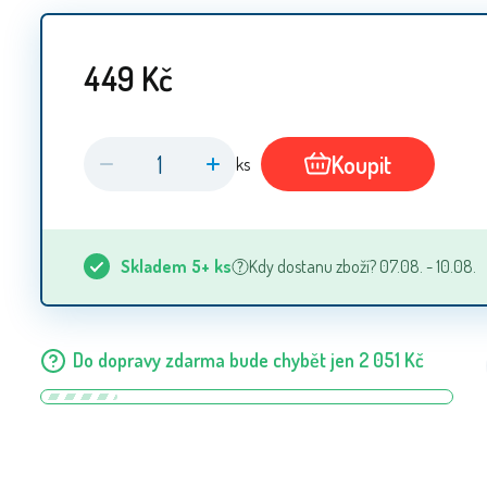
449
Kč
Koupit
ks
Skladem
5+
ks
Kdy dostanu zboží? 07.08. - 10.08.
Do dopravy zdarma bude chybět jen
2 051
Kč