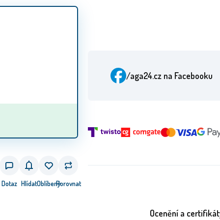
/aga24.cz
na Facebooku
Dotaz
Hlídat
Oblíbený
Porovnat
Ocenění a certifikát