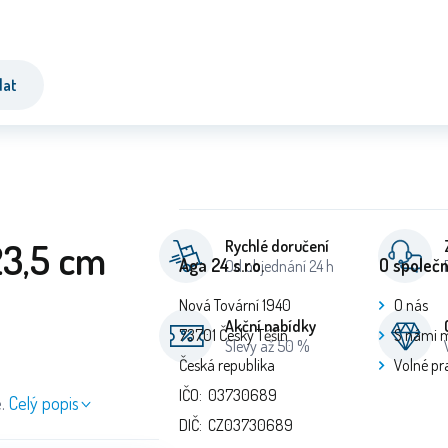
dat
23,5 cm
Rychlé doručení
Aga 24 s.r.o.
O společn
Od objednání 24 h
Nová Tovární 1940
O nás
Akční nabídky
73701 Český Těšín
S námi 
Slevy až 50 %
Česká republika
Volné pr
IČO: 03730689
.
Celý popis
DIČ: CZ03730689