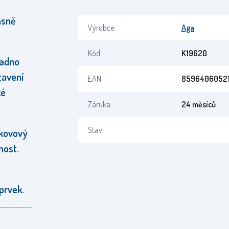
ásně
Výrobce:
Aga
Kód:
K19620
nadno
stavení
EAN:
8596406052
ké
Záruka:
24 měsíců
Stav:
 kovový
nost.
prvek.