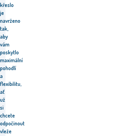
křeslo
je
navrženo
tak,
aby
vám
poskytlo
maximální
pohodlí
a
flexibilitu,
ať
už
si
chcete
odpočinout
vleže