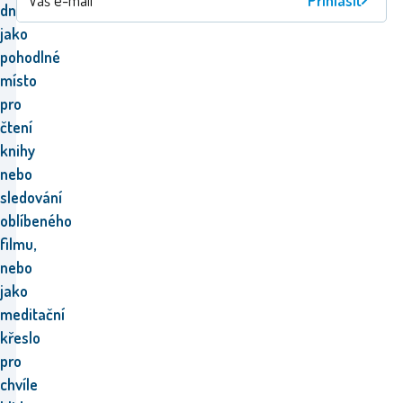
Přihlásit
dni,
jako
pohodlné
místo
pro
čtení
knihy
nebo
sledování
oblíbeného
filmu,
nebo
jako
meditační
křeslo
pro
chvíle