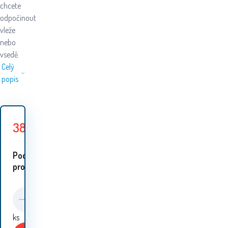
chcete
odpočinout
vleže
nebo
vsedě.
Celý
popis
389
Kč
459
Kč
Ušetříte
70
Kč
Podobné
proudukty:
ks