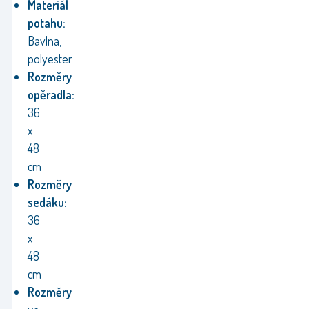
Materiál
potahu:
Bavlna,
polyester
Rozměry
opěradla:
36
x
48
cm
Rozměry
sedáku:
36
x
48
cm
Rozměry