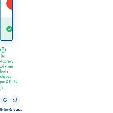
Koupit
Kdy dostanu
Skladem
5+
ks
zboží? 11.08. - 12.08.
Do
dopravy
zdarma
bude
chybět
jen
2 111
Kč
Oblíbený
Porovnat