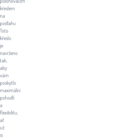
polohovacím
křeslem
na
podlahu.
Toto
křeslo
je
navrženo
tak,
aby
vám
poskytlo
maximální
pohodlí
a
flexibilitu,
ať
už
si