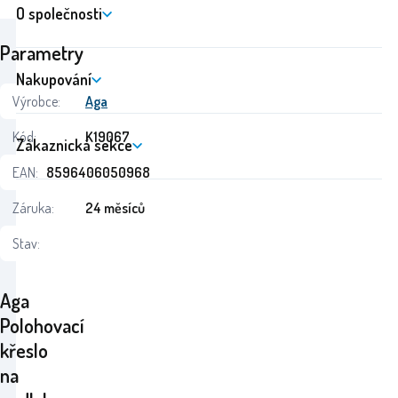
O společnosti
Parametry
Nakupování
Výrobce:
Aga
Kód:
K19067
Zákaznická sekce
EAN:
8596406050968
Záruka:
24 měsíců
Stav:
Aga
Polohovací
křeslo
na