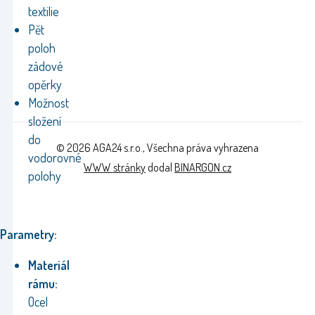
textilie
Pět
poloh
zádové
opěrky
Možnost
složení
do
© 2026 AGA24 s.r.o., Všechna práva vyhrazena
vodorovné
WWW stránky
dodal
BINARGON.cz
polohy
Parametry:
Materiál
rámu:
Ocel