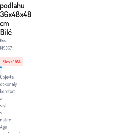
podlahu
36x48x48
cm
Bílé
Kód:
K19067
Sleva
15
%
Objevte
dokonalý
komfort
a
styl
s
naším
Aga