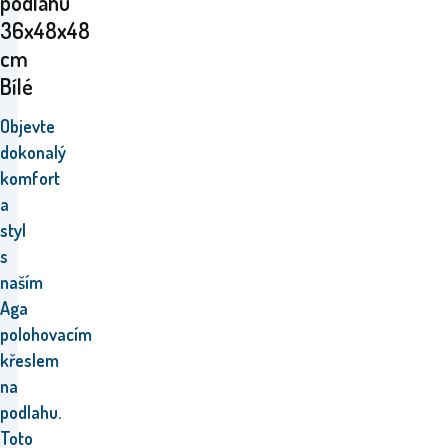
podlahu
36x48x48
cm
Bílé
Objevte
dokonalý
komfort
a
styl
s
naším
Aga
polohovacím
křeslem
na
podlahu.
Toto