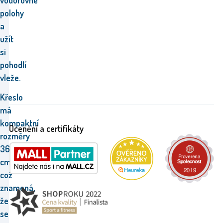
vodorovné
polohy
a
užít
si
pohodlí
vleže.
Křeslo
má
kompaktní
Ocenění a certifikáty
rozměry
36x48x48
cm,
což
znamená,
že
se