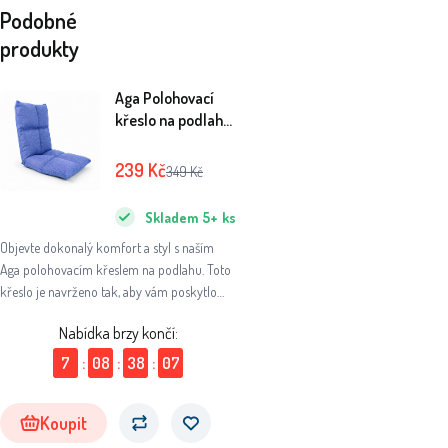
Podobné
produkty
Aga Polohovací
křeslo na podlahu
36x48x48 cm
Modré
239
Kč
349
Kč
Skladem
5+
ks
Objevte dokonalý komfort a styl s naším
Aga polohovacím křeslem na podlahu. Toto
křeslo je navrženo tak, aby vám poskytlo
maximální pohodlí a flexibilitu, ať už si
Nabídka brzy končí:
chcete odpočinout vleže nebo vsedě.
7
:
08
:
38
:
07
Koupit