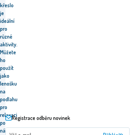
křeslo
je
ideální
pro
různé
aktivity.
Můžete
ho
použít
jako
lenošku
na
podlahu
pro
relaxaci
Registrace odběru novinek
po
náročném