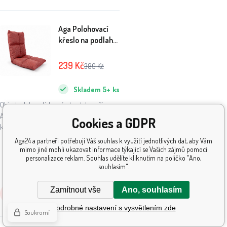
Aga Polohovací
křeslo na podlahu
36x48x48 cm
Červené
239
Kč
389
Kč
Skladem
5+
ks
Objevte dokonalý komfort a styl s naším
Aga polohovacím křeslem na podlahu. Toto
Cookies a GDPR
křeslo je navrženo tak, aby vám poskytlo
maximální pohodlí a flexibilitu, ať už si
Aga24 a partneři potřebují Váš souhlas k využití jednotlivých dat, aby Vám
Nabídka brzy končí:
mimo jiné mohli ukazovat informace týkající se Vašich zájmů pomocí
chcete odpočinout vleže nebo vsedě.
personalizace reklam. Souhlas udělíte kliknutím na políčko "Ano,
7
:
08
:
38
:
07
souhlasím".
Zamítnout vše
Ano, souhlasím
Koupit
Podrobné nastavení s vysvětlením zde
Soukromí