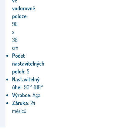
ve
vodorovné
poloze:
96
x
36
cm
Počet
nastavitelných
poloh:
5
Nastavitelný
úhel:
90
°
-180
°
Výrobce:
Aga
Záruka:
24
měsíců