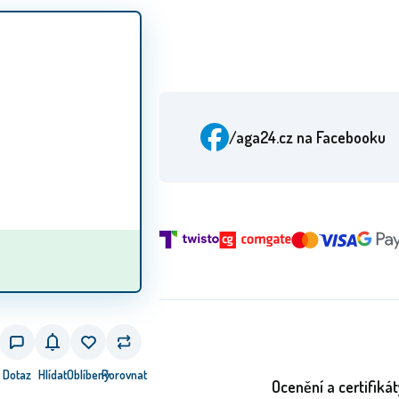
/aga24.cz
na Facebooku
Dotaz
Hlídat
Oblíbený
Porovnat
Ocenění a certifikát