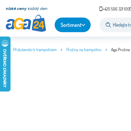
nízké ceny
každý den
+420 596 321 100
Sortiment
Příslušenství k trampolínám
Pružiny na trampolínu
Aga Pružina 