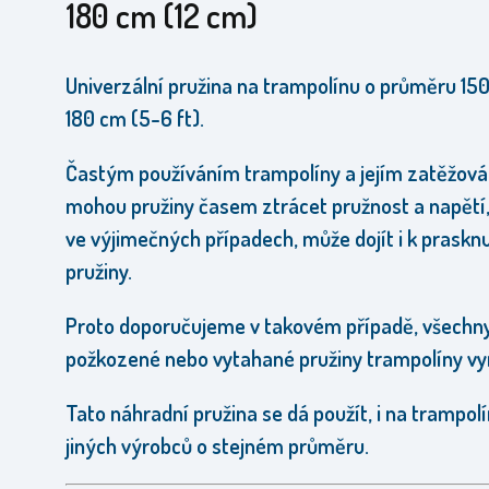
180 cm (12 cm)
Univerzální pružina na trampolínu o průměru 15
180 cm (5-6 ft).
Častým používáním trampolíny a jejím zatěžová
mohou pružiny časem ztrácet pružnost a napětí
v
e výjimečných případech, může dojít i k prasknu
pružiny.
Proto doporučujeme v takovém případě, všechn
požkozené nebo vytahané pružiny trampolíny vy
Tato náhradní pružina se dá použít, i na trampol
jiných výrobců o stejném průměru.