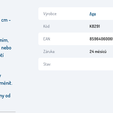
Výrobce:
Aga
0 cm -
Kód:
K8291
EAN:
8596406006
ním,
, nebo
Záruka:
24 měsíců
tí
Stav:
y
měnit.
íny od