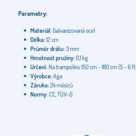
Parametry:
Materiál:
Galvanizovaná ocel
Délka:
12 cm
Průměr drátu:
3 mm
Hmotnost pružiny:
0,1 kg
Určení:
Na trampolínu 150 cm - 180 cm (5 - 6 ft
Výrobce:
Aga
Záruka:
24 měsíců
Normy:
CE, TÜV-G