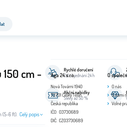
dat
 150 cm -
Rychlé doručení
Aga 24 s.r.o.
O společn
Od objednání 24 h
Nová Tovární 1940
O nás
Akční nabídky
73701 Český Těšín
S námi 
Slevy až 50 %
Česká republika
Volné pr
IČO: 03730689
 (5-6 ft).
Celý popis
DIČ: CZ03730689