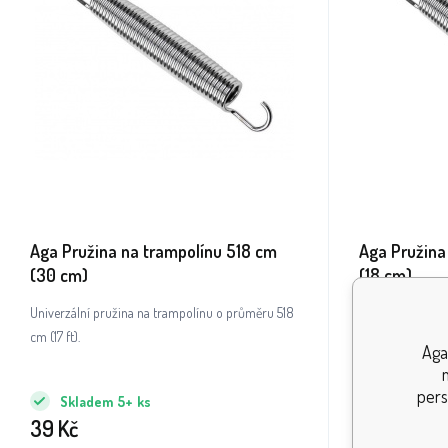
Aga Pružina na trampolínu 518 cm
Aga Pružina
(30 cm)
(18 cm)
Univerzální pružina na trampolínu o průměru 518
Univerzální pru
cm (17 ft).
500 cm (16 ft).
Aga
pers
Skladem
5+
ks
Skladem
39
Kč
29
Kč