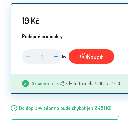
19
Kč
Podobné proudukty:
Koupit
ks
Skladem
5+
ks
Kdy dostanu zboží? 11.08. - 12.08.
Do dopravy zdarma bude chybět jen
2 481
Kč