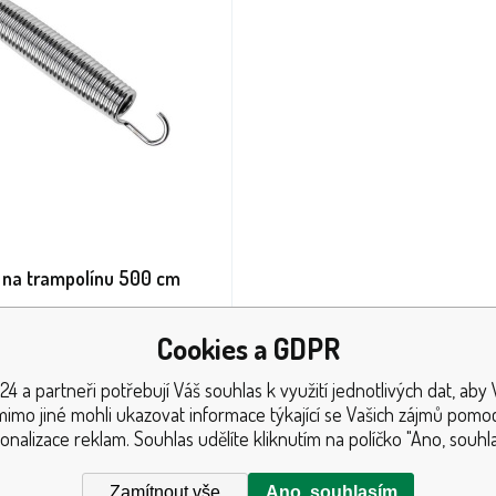
 na trampolínu 500 cm
Cookies a GDPR
žina na trampolínu o průměru
24 a partneři potřebují Váš souhlas k využití jednotlivých dat, aby
mimo jiné mohli ukazovat informace týkající se Vašich zájmů pomoc
onalizace reklam. Souhlas udělíte kliknutím na políčko "Ano, souhla
5+
ks
Zamítnout vše
Ano, souhlasím