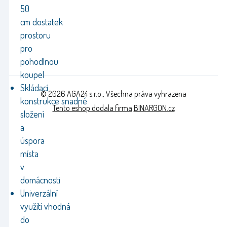
50
cm dostatek
prostoru
pro
pohodlnou
koupel
Skládací
© 2026 AGA24 s.r.o., Všechna práva vyhrazena
konstrukce snadné
Tento eshop dodala firma
BINARGON.cz
složení
a
úspora
místa
v
domácnosti
Univerzální
využití vhodná
do