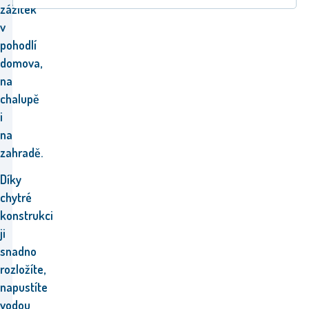
zážitek
v
pohodlí
domova,
na
chalupě
i
na
zahradě.
Díky
chytré
konstrukci
ji
snadno
rozložíte,
napustíte
vodou