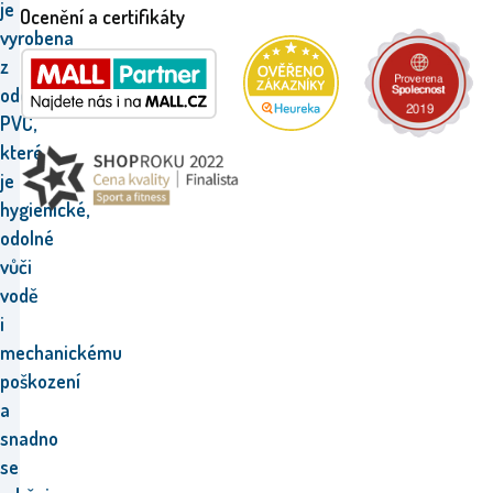
je
Ocenění a certifikáty
vyrobena
z
odolného
PVC,
které
je
hygienické,
odolné
vůči
vodě
i
mechanickému
poškození
a
snadno
se