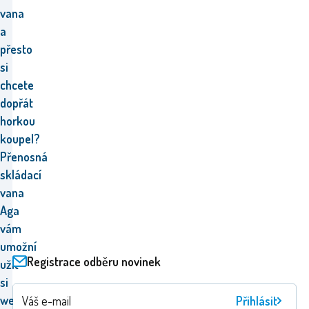
vana
a
přesto
si
chcete
dopřát
horkou
koupel?
Přenosná
skládací
vana
Aga
vám
umožní
Registrace odběru novinek
užít
si
wellness
Přihlásit