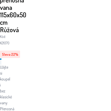
vana
115x60x50
cm
Růžová
Kód:
K21070
Sleva
22
%
Užijte
si
koupel
i
bez
klasické
vany.
Přenosná