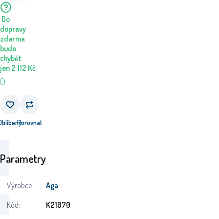
Do
dopravy
zdarma
bude
chybět
jen
2 112
Kč
Oblíbený
Porovnat
Parametry
Výrobce:
Aga
Kód:
K21070