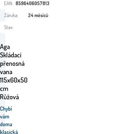
EAN:
8596406057813
Záruka:
24 měsíců
Stav:
Aga
Skládací
přenosná
vana
115x60x50
cm
Růžová
Chybí
vám
doma
klasická