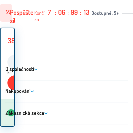
Pospěšte
7
:
06
:
09
:
11
Končí
Dostupné: 5+
za:
si!
388
Kč
499
Kč
Ušetříte
111
Kč
O společnosti
ks
Koupit
Nakupování
Kdy dostanu
Zákaznická sekce
Skladem
5+
ks
zboží? 11.08. - 12.08.