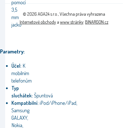
pomocí
3,5
© 2026 AGA24 s.r.o., Všechna práva vyhrazena
mm
Internetové obchody
a
www stránky
:
BINARGON.cz
jacku
Parametry:
Účel:
K
mobilním
telefonům
Typ
sluchátek:
Špuntová
Kompatibilní:
iPod/iPhone/iPad,
Samsung
GALAXY,
Nokia,