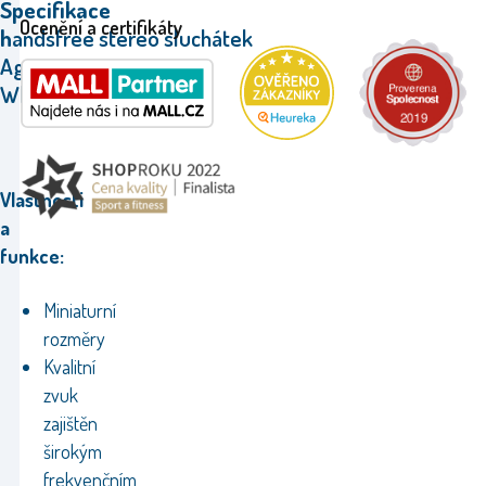
Specifikace
Ocenění a certifikáty
h
andsfree
stereo
sluchátek
Aga
White.
Vlastnosti
a
funkce:
Miniaturní
rozměry
Kvalitní
zvuk
zajištěn
širokým
frekvenčním