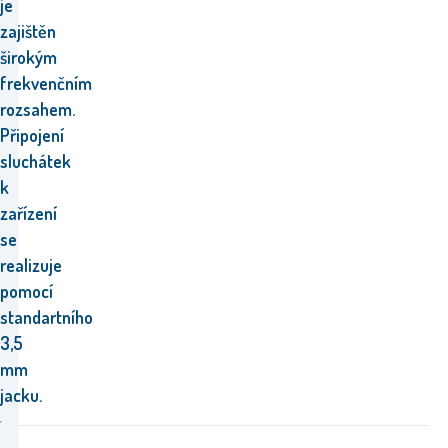
je
zajištěn
širokým
frekvenčním
rozsahem.
Připojení
sluchátek
k
zařízení
se
realizuje
pomocí
standartního
3,5
mm
jacku.