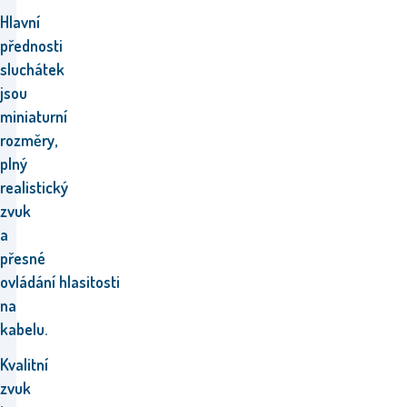
H
lavní
přednosti
sluchátek
jsou
miniaturní
rozměry,
plný
realistický
zvuk
a
přesné
ovládání
hlasitosti
na
kabelu.
Kvalitní
zvuk