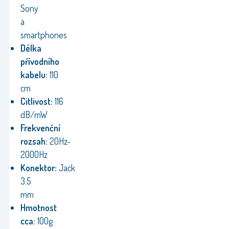
Sony
a
smartphones
Délka
přívodního
kabelu:
110
cm
Citlivost:
116
dB/mW
Frekvenční
rozsah:
20Hz-
2000Hz
Konektor:
Jack
3.5
mm
Hmotnost
cca:
100g