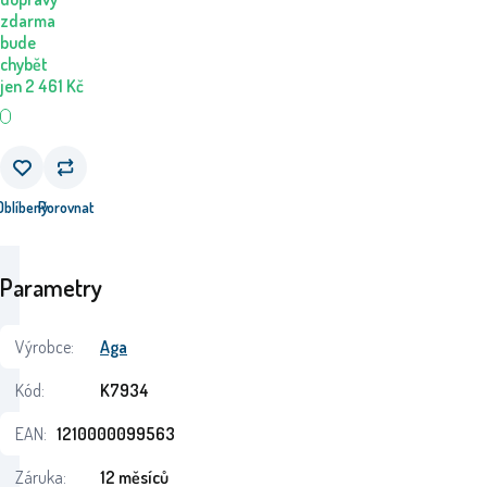
zdarma
bude
chybět
jen
2 461
Kč
Oblíbený
Porovnat
Parametry
Výrobce:
Aga
Kód:
K7934
EAN:
1210000099563
Záruka:
12 měsíců