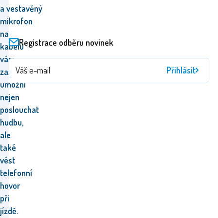
a
vestavěný
mikrofon
na
Registrace odběru novinek
kabelu
vám
Přihlásit
zase
umožní
nejen
poslouchat
hudbu,
ale
také
vést
telefonní
hovor
při
jízdě
.