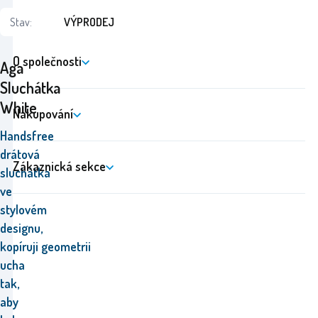
Stav:
VÝPRODEJ
O společnosti
Aga
Sluchátka
White
Nakupování
Handsfree
drátová
Zákaznická sekce
sluchátka
ve
stylovém
designu,
kopíruji geometrii
ucha
tak,
aby