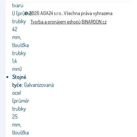
tvaru
U (průměr
© 2026 AGA24 s.r.o., Všechna práva vyhrazena
trubky
Tvorba a pronájem eshopů
BINARGON.cz
42
mm,
tloušťka
trubky
1,4
mm)
Stojné
tyče:
Galvanizovaná
ocel
(průměr
trubky
25
mm,
tloušťka