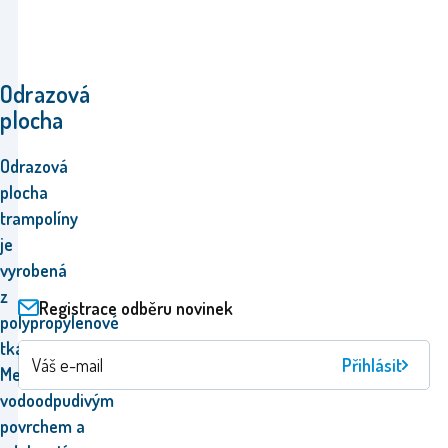
Odrazová
plocha
Odrazová
plocha
trampolíny
je
vyrobená
z
Registrace odběru novinek
polypropylenové
tkaniny (PP
Přihlásit
Mesh) s
vodoodpudivým
povrchem a