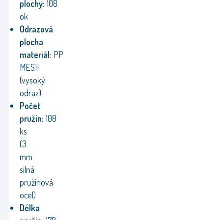
plochy:
108
ok
Odrazová
plocha
materiál:
PP
MESH
(vysoký
odraz)
Počet
pružin:
108
ks
(3
mm
silná
pružinová
ocel)
Délka