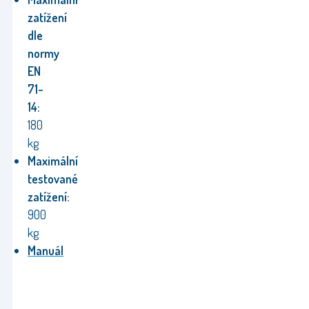
zatížení
dle
normy
EN
71-
14:
180
kg
Maximální
testované
zatížení:
900
kg
Manuál