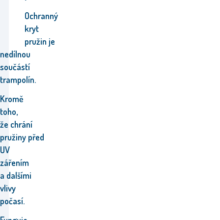
Ochranný
kryt
pružin je
nedílnou
součástí
trampolín.
Kromě
toho,
že chrání
pružiny před
UV
zářením
a dalšími
vlivy
počasí.
Funguje