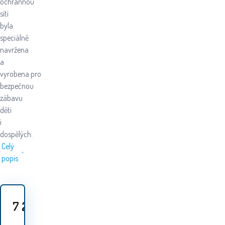
ochrannou
sítí
byla
speciálně
navržena
a
vyrobena pro
bezpečnou
zábavu
děti
i
dospělých.
Celý
popis
7 299
Kč