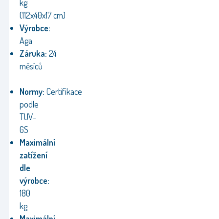
kg
(112x40x17 cm)
Výrobce:
Aga
Záruka:
24
měsíců
Normy:
Certifikace
podle
TUV-
GS
Maximální
zatížení
dle
výrobce:
180
kg
Maximální