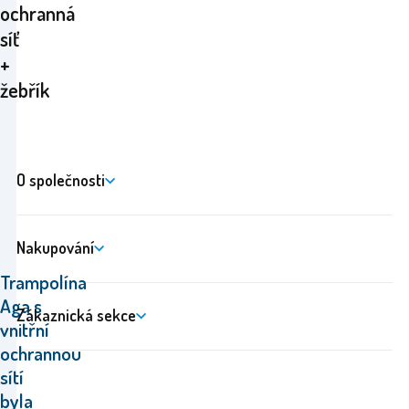
ochranná
síť
+
žebřík
O společnosti
Nakupování
Trampolína
Aga s
Zákaznická sekce
vnitřní
ochrannou
sítí
byla