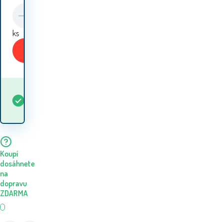
ks
Koupit
Kdy dostanu
Skladem
4
ks
zboží? 10.08. - 11.08.
Koupí
dosáhnete
na
dopravu
ZDARMA