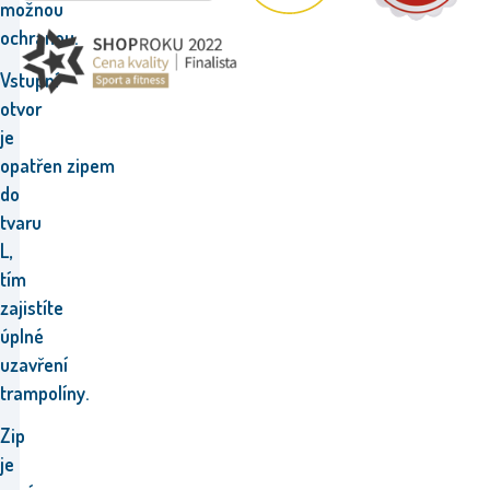
možnou
ochranou.
Vstupní
otvor
je
opatřen zipem
do
tvaru
L,
tím
zajistíte
úplné
uzavření
trampolíny.
Zip
je