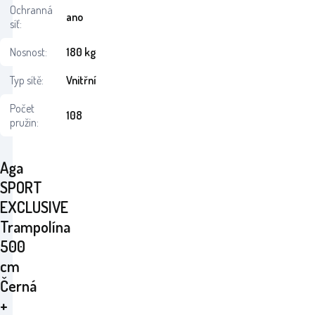
Ochranná
ano
síť:
Nosnost:
180 kg
Typ sítě:
Vnitřní
Počet
108
pružin:
Aga
SPORT
EXCLUSIVE
Trampolína
500
cm
Černá
+