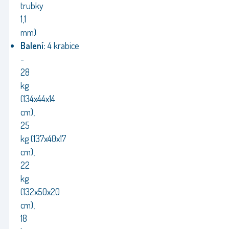
trubky
1,1
mm)
Balení:
4
krabice
-
28
kg
(134x44x14
cm),
25
kg (137x40x17
cm),
22
kg
(132x50x20
cm),
18