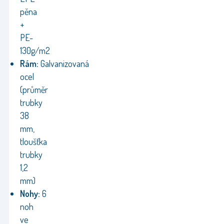
pěna
+
PE-
130g/m2
Rám:
Galvanizovaná
ocel
(průměr
trubky
38
mm,
tloušťka
trubky
1,2
mm)
Nohy:
6
noh
ve