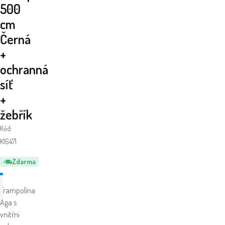
500
cm
Černá
+
ochranná
síť
+
žebřík
Kód:
K16471
Zdarma
Trampolína
Aga s
vnitřní