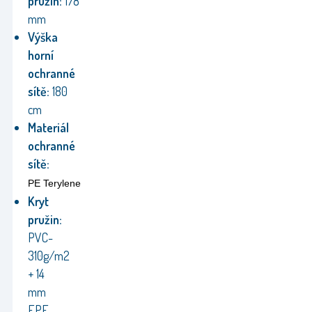
pružin:
178
mm
Výška
horní
ochranné
sítě:
180
cm
Materiál
ochranné
sítě:
PE Terylene
Kryt
pružin:
PVC-
310g/m2
+ 14
mm
EPE