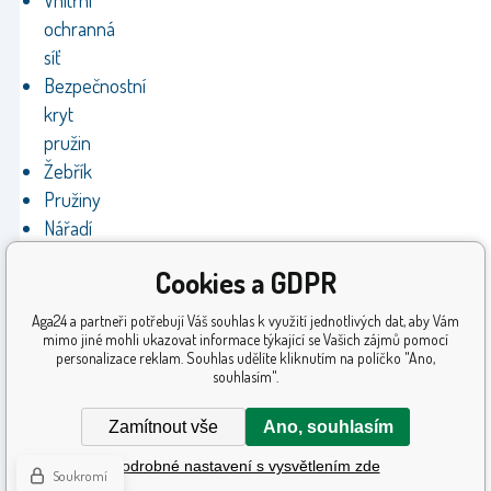
Vnitřní
ochranná
síť
Bezpečnostní
kryt
pružin
Žebřík
Pružiny
Nářadí
Montážní
Cookies a GDPR
manuál
Aga24 a partneři potřebují Váš souhlas k využití jednotlivých dat, aby Vám
mimo jiné mohli ukazovat informace týkající se Vašich zájmů pomocí
personalizace reklam. Souhlas udělíte kliknutím na políčko "Ano,
souhlasím".
Zamítnout vše
Ano, souhlasím
Podrobné nastavení s vysvětlením zde
Soukromí