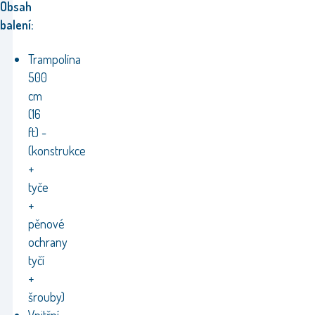
Obsah
balení:
Trampolína
500
cm
(16
ft) -
(konstrukce
+
tyče
+
pěnové
ochrany
tyčí
+
šrouby)