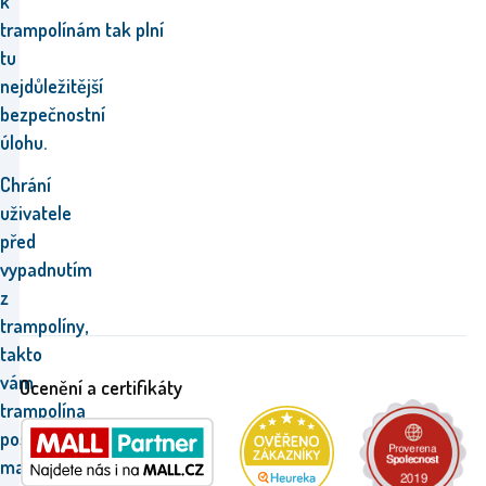
k
trampolínám tak plní
tu
nejdůležitější
bezpečnostní
úlohu.
Chrání
uživatele
před
vypadnutím
z
trampolíny,
takto
vám
Ocenění a certifikáty
trampolína
poskytne
maximální