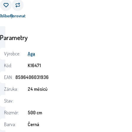
Oblíbený
Porovnat
Parametry
Výrobce:
Aga
Kód:
K16471
EAN:
8596406031936
Záruka:
24 měsíců
Stav:
Rozměr:
500 cm
Barva:
Černá