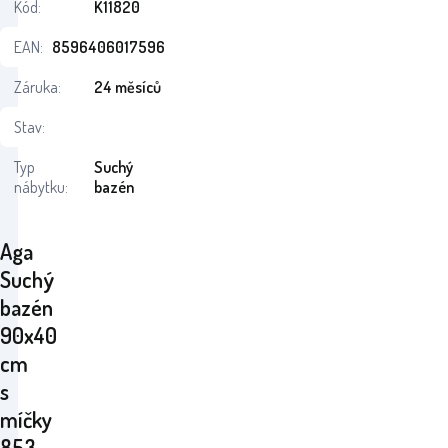
Kód:
K11820
EAN:
8596406017596
Záruka:
24 měsíců
Stav:
Typ
Suchý
nábytku:
bazén
Aga
Suchý
bazén
90x40
cm
s
míčky
853