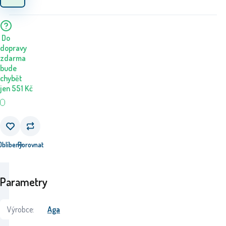
Do
dopravy
zdarma
bude
chybět
jen
551
Kč
Oblíbený
Porovnat
Parametry
Výrobce:
Aga