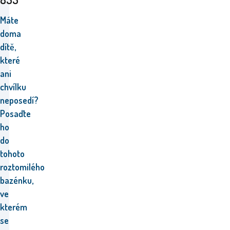
Máte
doma
dítě,
které
ani
chvílku
neposedí?
Posaďte
ho
do
tohoto
roztomilého
bazénku,
ve
kterém
se