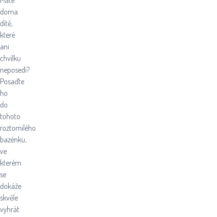
Máte
doma
dítě,
které
ani
chvílku
neposedí?
Posaďte
ho
do
tohoto
roztomilého
bazénku,
ve
kterém
se
dokáže
skvěle
vyhrát