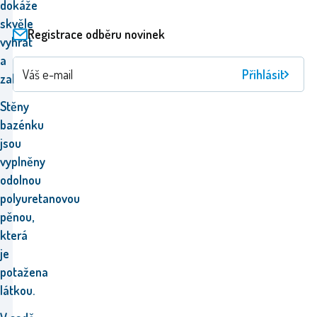
dokáže
skvěle
Registrace odběru novinek
vyhrát
a
Přihlásit
zabavit.
Stěny
bazénku
jsou
vyplněny
odolnou
polyuretanovou
pěnou,
která
je
potažena
látkou.