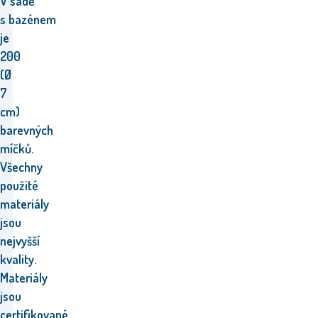
V sadě
s bazénem
je
200
(Ø
7
cm)
barevných
míčků.
Všechny
použité
materiály
jsou
nejvyšší
kvality.
Materiály
jsou
certifikované.