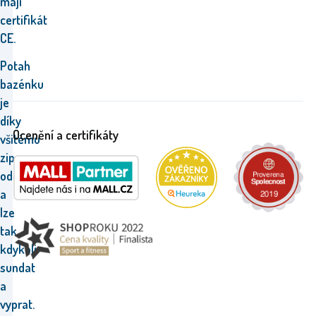
mají
certifikát
CE.
Potah
bazénku
je
díky
Ocenění a certifikáty
všitému
zipu
odepínací
a
lze
tak
kdykoli
sundat
a
vyprat.