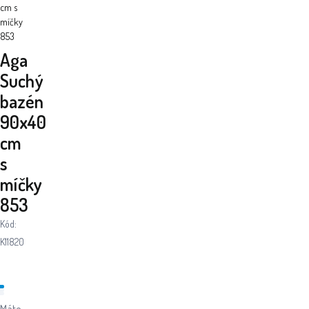
cm s
míčky
853
Aga
Suchý
bazén
90x40
cm
s
míčky
853
Kód:
K11820