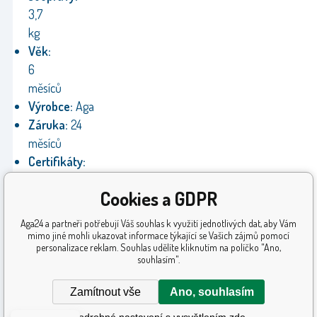
3,7
kg
Věk:
6
měsíců
Výrobce:
Aga
Záruka:
24
měsíců
Certifikáty:
OEKO-
Cookies a GDPR
TEX®,
CE,
Aga24 a partneři potřebují Váš souhlas k využití jednotlivých dat, aby Vám
EN
mimo jiné mohli ukazovat informace týkající se Vašich zájmů pomocí
personalizace reklam. Souhlas udělíte kliknutím na políčko "Ano,
71
souhlasím".
Zamítnout vše
Ano, souhlasím
Podrobné nastavení s vysvětlením zde