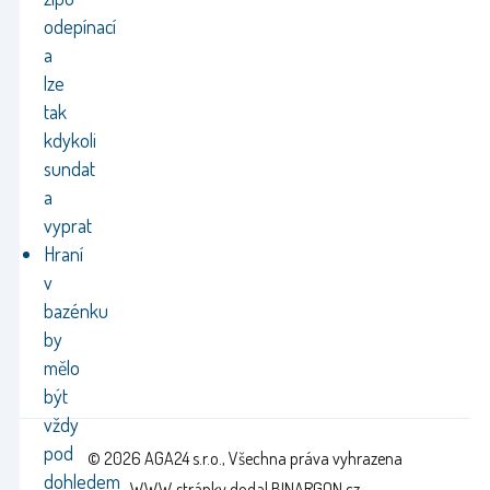
odepínací
a
lze
tak
kdykoli
sundat
a
vyprat
Hraní
v
bazénku
by
mělo
být
vždy
pod
© 2026 AGA24 s.r.o., Všechna práva vyhrazena
dohledem
WWW stránky
dodal
BINARGON.cz