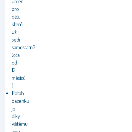
určen
pro
děti,
které
už
sedí
samostatně
(cca
od
12
měsíců
)
Potah
bazénku
je
díky
všitému
zipu