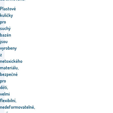
Plastové
kuličky
pro
suchý
bazén
jsou
vyrobeny
z
netoxického
materiálu,
bezpečné
pro
děti,
velmi
flexibilní,
nedeformovatelné,