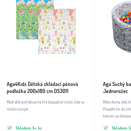
Aga4Kids Dětská skládací pěnová
Aga Suchý b
podložka 200x180 cm DS3011
Jednorožec
Malé dítě potřebuje ke hře bezpečné místo, kde se
Máte doma dítě, k
může rozvíjet.
Posaďte ho do to
kterém se dokáže 
Skladem
5+
ks
Skladem
5