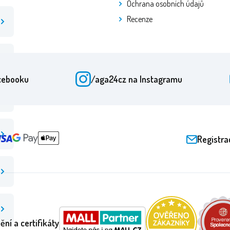
Ochrana osobních údajů
Recenze
cebooku
/aga24cz
na Instagramu
Registra
ění a certifikáty