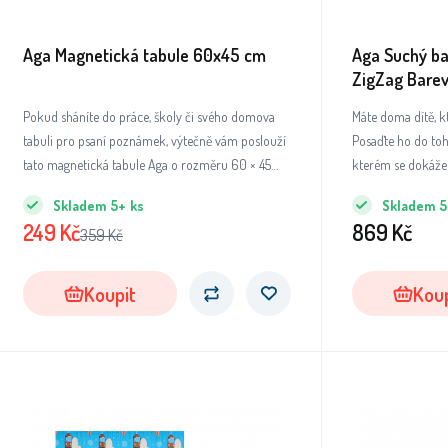
Aga Magnetická tabule 60x45 cm
Aga Suchý b
ZigZag Bare
Pokud sháníte do práce, školy či svého domova
Máte doma dítě, k
tabuli pro psaní poznámek, výtečně vám poslouží
Posaďte ho do to
tato magnetická tabule Aga o rozměru 60 × 45
kterém se dokáže 
cm.
Skladem
5+
ks
Skladem
5
249
Kč
869
Kč
359
Kč
Koupit
Koup