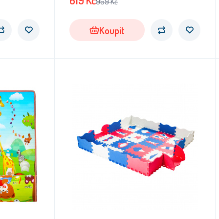
619
Kč
969
Kč
Koupit