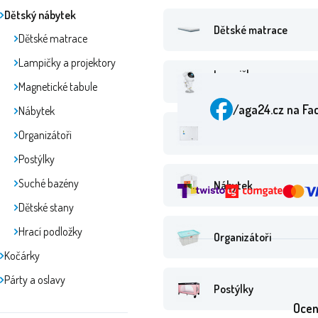
Dětský nábytek
Dětské matrace
Dětské matrace
Lampičky a projektory
Lampičky a
Magnetické tabule
projektory
/aga24.cz
na Fa
Nábytek
Magnetické tabule
Organizátoři
Postýlky
Suché bazény
Nábytek
Dětské stany
Hrací podložky
Organizátoři
Kočárky
Párty a oslavy
Postýlky
Ocen