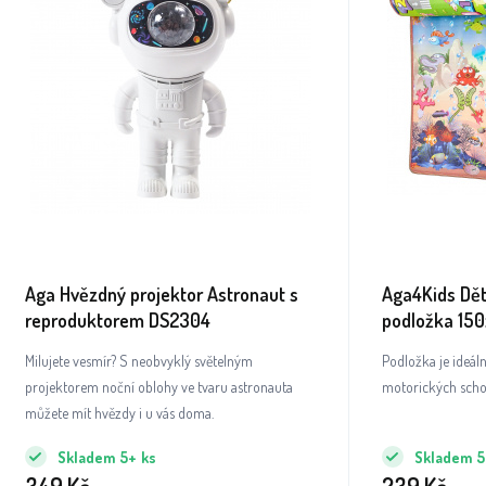
Aga Hvězdný projektor Astronaut s
Aga4Kids Dět
reproduktorem DS2304
podložka 15
Milujete vesmír? S neobvyklý světelným
Podložka je ideál
projektorem noční oblohy ve tvaru astronauta
motorických schop
můžete mít hvězdy i u vás doma.
Skladem
5+
ks
Skladem
5