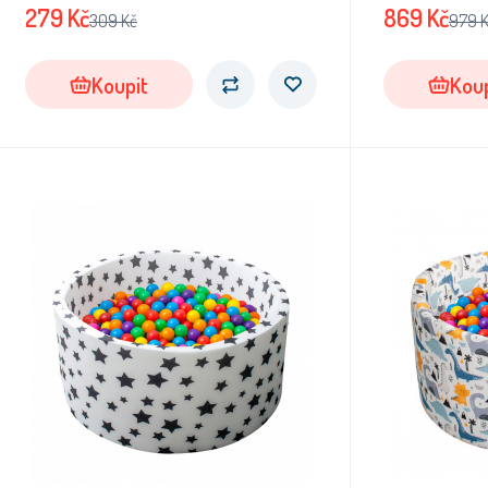
279
Kč
869
Kč
309
Kč
979
Koupit
Koup