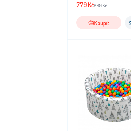
779
Kč
869
Kč
Koupit