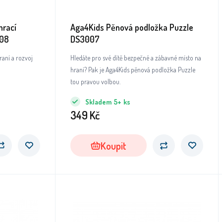
hrací
Aga4Kids Pěnová podložka Puzzle
108
DS3007
aní a rozvoj
Hledáte pro své dítě bezpečné a zábavné místo na
hraní? Pak je Aga4Kids pěnová podložka Puzzle
tou pravou volbou.
Skladem
5+
ks
349
Kč
Koupit