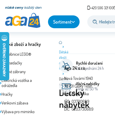
nízké ceny
každý den
+420 596 321 100
Sortiment
Dětské zboží a hračky
Dětské
Stavebnice LEGO®
zboží
Autosedačky
a
Rychlé doručení
Aga 24 s.r.o.
Od objednání 24 h
hračky
Dětské zábrany
Nová Tovární 1940
Dětský
Elektrická vozítka a
Akční nabídky
nábytek
odrážedla
73701 Český Těšín
Slevy až 50 %
Dětský
Česká republika
Hračky
nábytek
IČO: 03730689
Venkovní zábava
DIČ: CZ03730689
Výbava pro miminko