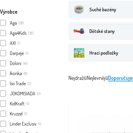
Suché bazény
Výrobce
Aga
(28)
Dětské stany
Aga4Kids
(39)
AXI
(1)
Hrací podložky
Darpeje
(1)
Doloni
(14)
Ikonka
(8)
Nejdražší
Nejlevnější
Doporučuj
Iso Trade
(2)
JOKOMISIADA
(2)
KidKraft
(1)
Kruzzel
(1)
Linder Exclusiv
(1)