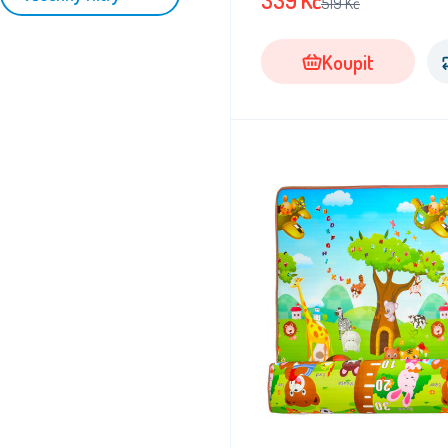
339
Kč
519
Kč
Koupit