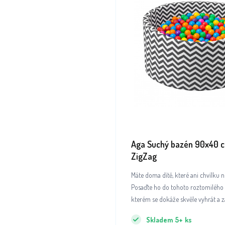
Aga Suchý bazén 90x40 c
ZigZag
Máte doma dítě, které ani chvílku 
Posaďte ho do tohoto roztomilého
kterém se dokáže skvěle vyhrát a z
Skladem
5+
ks