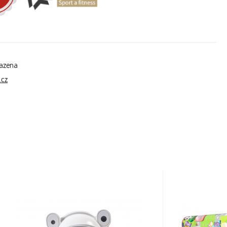
razena
.cz