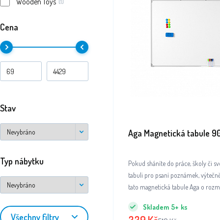
Wooden Toys
(1)
Cena
Stav
Aga Magnetická tabule 
Typ nábytku
Pokud sháníte do práce, školy či 
tabuli pro psaní poznámek, výtečn
tato magnetická tabule Aga o roz
cm.
Skladem
5+
ks
Všechny filtry