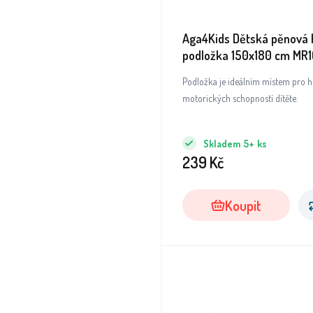
Aga4Kids Dětská pěnová 
podložka 150x180 cm MR
Podložka je ideálním místem pro hr
motorických schopností dítěte.
Skladem
5+
ks
239
Kč
Koupit