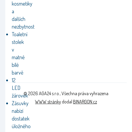
kosmetiky
a
dalších
nezbytnost
Toaletní
stolek
v
matné
bílé
barvě
12
LED
© 2026 AGA24 s.r.o., Všechna práva vyhrazena
žárovek
WWW stránky
dodal
BINARGON.cz
Zásuvky
nabízí
dostatek
úložného