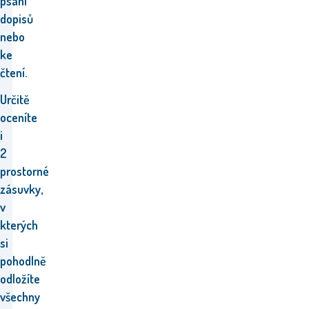
psaní
dopisů
nebo
ke
čtení.
Určitě
oceníte
i
2
prostorné
zásuvky,
v
kterých
si
pohodlně
odložíte
všechny