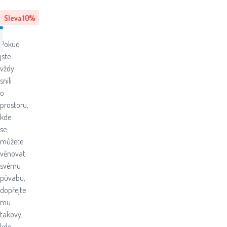
Sleva
10
%
Pokud
jste
vždy
snili
o
prostoru,
kde
se
můžete
věnovat
svému
půvabu,
dopřejte
mu
takový,
kde