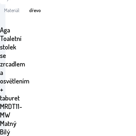
Materiál:
dřevo
Aga
Toaletní
stolek
se
zrcadlem
a
osvětlením
+
taburet
MRDT11-
MW
Matný
Bílý