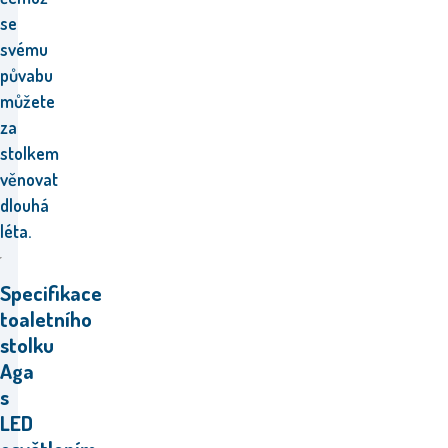
se
svému
půvabu
můžete
za
stolkem
věnovat
dlouhá
léta.
Specifikace
toaletního
stolku
Aga
s
LED