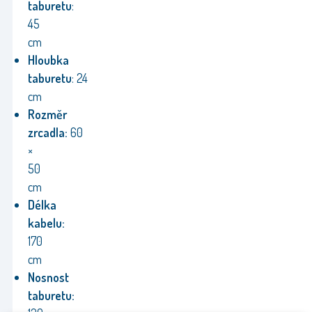
taburetu
:
45
cm
Hloubka
taburetu
: 24
cm
Rozměr
zrcadla:
60
×
50
cm
Délka
kabelu:
170
cm
Nosnost
taburetu: