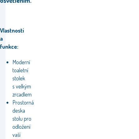
osvětlením.
Vlastnosti
a
funkce:
Moderní
toaletní
stolek
s velkým
zrcadlem
Prostorná
deska
stolu pro
odložení
vaší