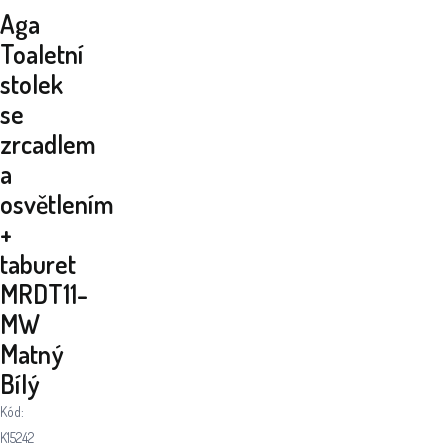
Aga
Toaletní
stolek
se
zrcadlem
a
osvětlením
+
taburet
MRDT11-
MW
Matný
Bílý
Kód:
K15242