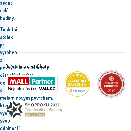
sedět
celé
hodiny.
Toaletní
stolek
je
vyroben
z
Ocenění a certifikáty
pevných laminovaných
dřevotřískových
desek
s
melaminovým povrchem,
který
vyniká
svou
odolností