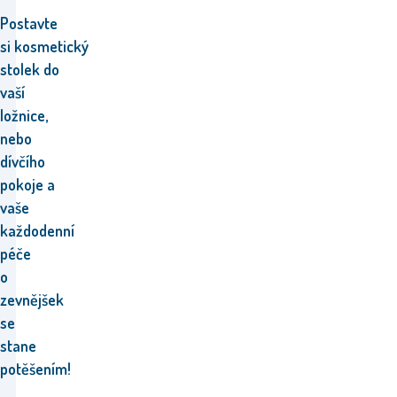
Postavte
si kosmetický
stolek do
vaší
ložnice,
nebo
dívčího
pokoje a
vaše
každodenní
péče
o
zevnějšek
se
stane
potěšením!