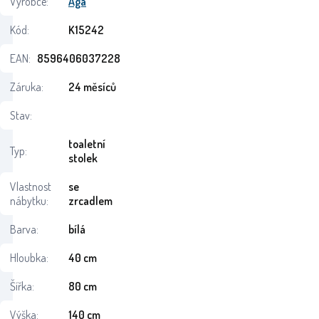
Výrobce:
Aga
Kód:
K15242
EAN:
8596406037228
Záruka:
24 měsíců
Stav:
toaletní
Typ:
stolek
Vlastnost
se
nábytku:
zrcadlem
Barva:
bílá
Hloubka:
40 cm
Šířka:
80 cm
Výška:
140 cm