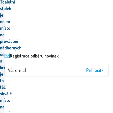
Toaletní
stolek
je
nejen
místo
na
provádění
nádherných
účesů
Registrace odběru novinek
a
líčení,
Přihlásit
je
to
též
skvělé
místo
na