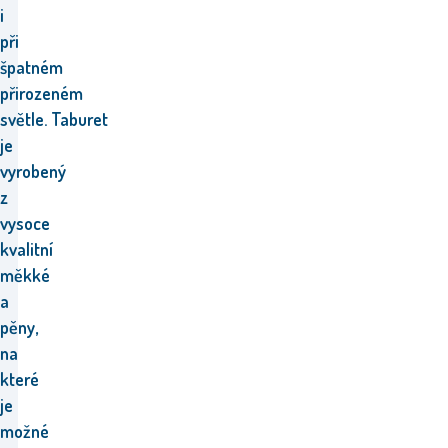
i
při
špatném
přirozeném
světle.
Taburet
je
vyrobený
z
vysoce
kvalitní
měkké
a
pěny,
na
které
je
možné