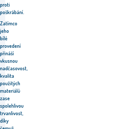
proti
poškrábání.
Zatímco
jeho
bílé
provedení
přináší
vkusnou
nadčasovost,
kvalita
použitých
materiálů
zase
spolehlivou
trvanlivost,
díky
čemuž