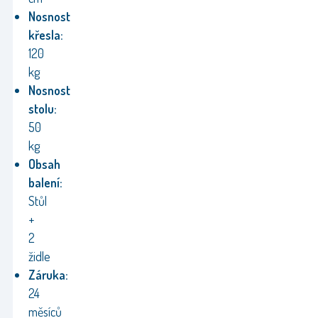
Nosnost
křesla:
120
kg
Nosnost
stolu:
50
kg
Obsah
balení:
Stůl
+
2
židle
Záruka:
24
měsíců