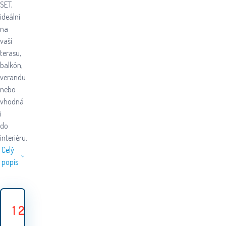
SET,
ideální
na
vaši
terasu,
balkón,
verandu
nebo
vhodná
i
do
interiéru.
Celý
popis
1 299
Kč
1
Ušetříte
200
Kč
499
Kč