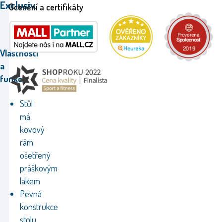
Exclusiv.
Ocenění a certifikáty
Vlastnosti
a
funkce:
Stůl
má
kovový
rám
ošetřený
práškovým
lakem
Pevná
konstrukce
stolu