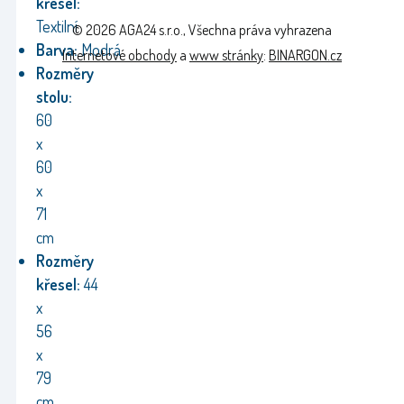
křesel:
Textilní
© 2026 AGA24 s.r.o., Všechna práva vyhrazena
Barva:
Modrá
Internetové obchody
a
www stránky
:
BINARGON.cz
Rozměry
stolu:
60
x
60
x
71
cm
Rozměry
křesel:
44
x
56
x
79
cm