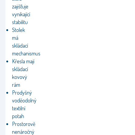
zajišťuje
vynikající
stabilitu
Stolek
má
skládací
mechanismus
Křesla mají
skládací
kovový
rám
Prodyšný
voděodolný
textilní
potah
Prostorově
nenáročný