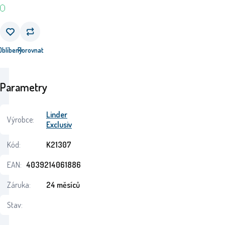
Oblíbený
Porovnat
Parametry
Linder
Výrobce:
Exclusiv
Kód:
K21307
EAN:
4039214061886
Záruka:
24 měsíců
Stav: