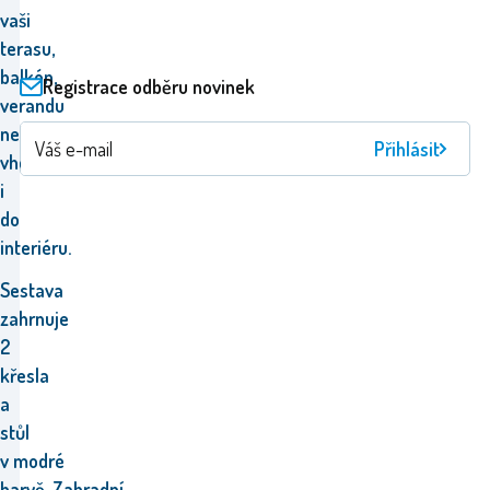
vaši
terasu,
balkón,
Registrace odběru novinek
verandu
nebo
Přihlásit
vhodná
i
do
interiéru.
Sestava
zahrnuje
2
křesla
a
stůl
v modré
barvě
.
Zahradní