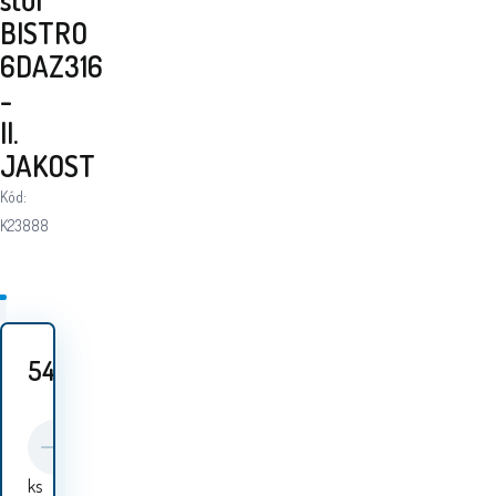
BISTRO
6DAZ316
-
II.
JAKOST
Kód:
K23888
549
Kč
ks