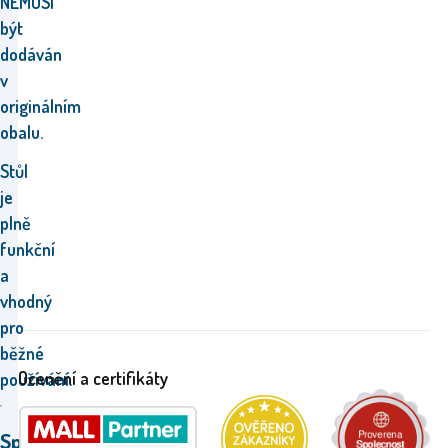
NEMUSÍ
být
dodáván
v
originálním
obalu.
Stůl
je
plně
funkční
a
vhodný
pro
běžné
Ocenění a certifikáty
používání.
Specifikace