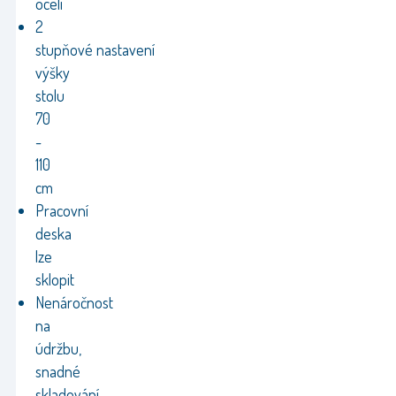
oceli
2
stupňové nastavení
výšky
stolu
70
-
110
cm
Pracovní
deska
lze
sklopit
Nenáročnost
na
údržbu,
snadné
skladování