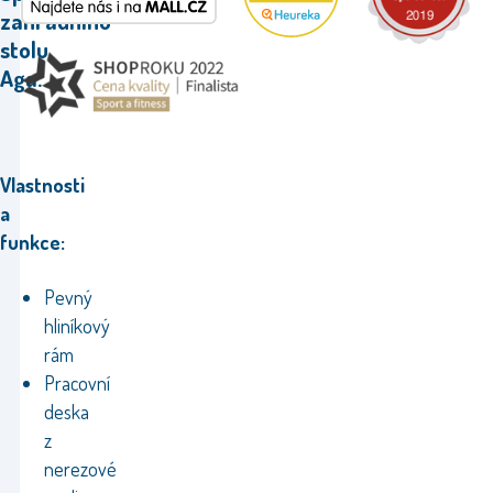
zahradního
stolu
Aga.
Vlastnosti
a
funkce:
Pevný
hliníkový
rám
Pracovní
deska
z
nerezové