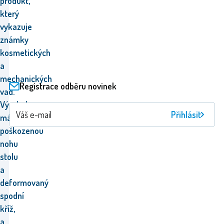
produkt,
který
vykazuje
známky
kosmetických
a
mechanických
Registrace odběru novinek
vad.
Výrobek
Přihlásit
má
poškozenou
nohu
stolu
a
deformovaný
spodní
kříž,
a