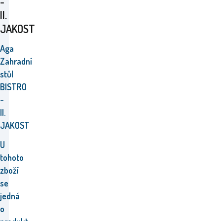
-
II.
JAKOST
Aga
Zahradní
stůl
BISTRO
-
II.
JAKOST
U
tohoto
zboží
se
jedná
o