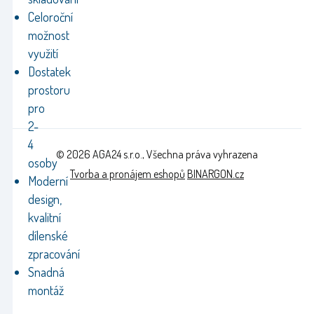
Celoroční
možnost
využití
Dostatek
prostoru
pro
2-
4
© 2026 AGA24 s.r.o., Všechna práva vyhrazena
osoby
Tvorba a pronájem eshopů
BINARGON.cz
Moderní
design,
kvalitní
dílenské
zpracování
Snadná
montáž