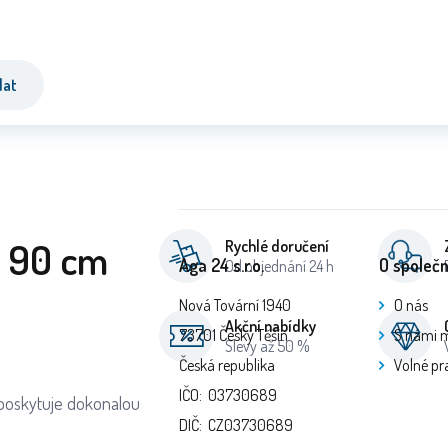
dat
h 90 cm
Rychlé doručení
Aga 24 s.r.o.
O společn
Od objednání 24 h
Nová Tovární 1940
O nás
Akční nabídky
73701 Český Těšín
S námi 
Slevy až 50 %
Česká republika
Volné pr
IČO: 03730689
 poskytuje dokonalou
DIČ: CZ03730689