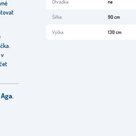
Ohrádka:
ne
vné
ntovat
Šířka:
90 cm
Výška:
130 cm
u
čka.
 v
čet
 Aga.