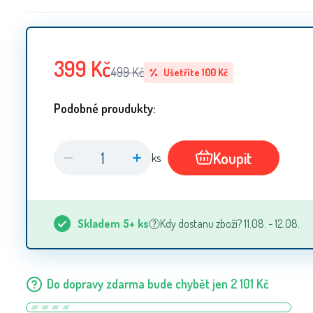
399
Kč
499
Kč
Ušetříte
100
Kč
Podobné proudukty:
Koupit
ks
Skladem
5+
ks
Kdy dostanu zboží? 11.08. - 12.08.
Do dopravy zdarma bude chybět jen
2 101
Kč