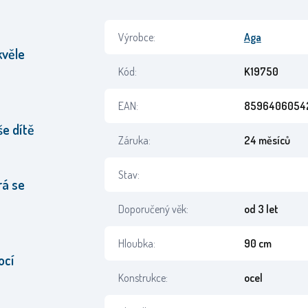
Výrobce:
Aga
kvěle
Kód:
K19750
EAN:
8596406054
e dítě
Záruka:
24 měsíců
Stav:
rá se
Doporučený věk:
od 3 let
Hloubka:
90 cm
ocí
Konstrukce:
ocel