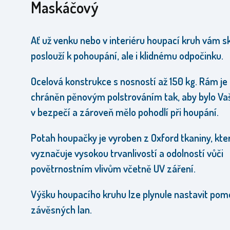
Maskáčový
Ať už venku nebo v interiéru houpací kruh vám s
poslouží k pohoupání, ale i klidnému odpočinku.
Ocelová konstrukce s nosností až 150 kg. Rám je
chráněn pěnovým polstrováním tak, aby bylo Vaš
v bezpečí a zároveň mělo pohodlí při houpání.
Potah houpačky je vyroben z Oxford tkaniny, kte
vyznačuje vysokou trvanlivostí a odolností vůči
povětrnostním vlivům včetně UV záření.
Výšku houpacího kruhu lze plynule nastavit pom
závěsných lan.