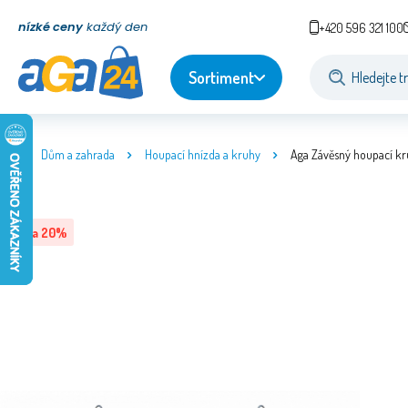
nízké ceny
každý den
+420 596 321 100
Sortiment
Dům a zahrada
Houpací hnízda a kruhy
Aga Závěsný houpací k
Sleva
20
%