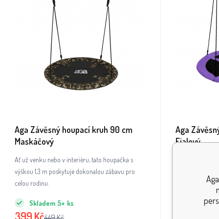
Aga Závěsný houpací kruh 90 cm
Aga Závěsný
Maskáčový
Fialový
Ať už venku nebo v interiéru, tato houpačka s
Ať už venku nebo
výškou 1,3 m poskytuje dokonalou zábavu pro
výškou 1,3 m po
Aga
celou rodinu.
celou rodinu.
pers
Skladem
5+
ks
Skladem
399
Kč
739
Kč
449
Kč
819