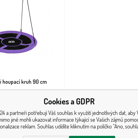
 houpací kruh 90 cm
Cookies a GDPR
 v interiéru, tato houpačka s
skytuje dokonalou zábavu pro
24 a partneři potřebují Váš souhlas k využití jednotlivých dat, aby
mimo jiné mohli ukazovat informace týkající se Vašich zájmů pomoc
onalizace reklam. Souhlas udělíte kliknutím na políčko "Ano, souhla
1
ks
Kč