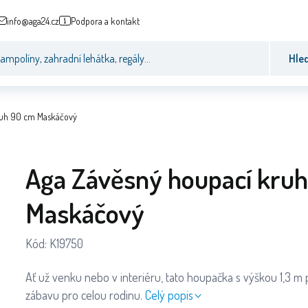
info@aga24.cz
Podpora a kontakt
Hle
ruh 90 cm Maskáčový
Aga Závěsný houpací kru
Maskáčový
Kód:
K19750
Ať už venku nebo v interiéru, tato houpačka s výškou 1,3 m
zábavu pro celou rodinu.
Celý popis