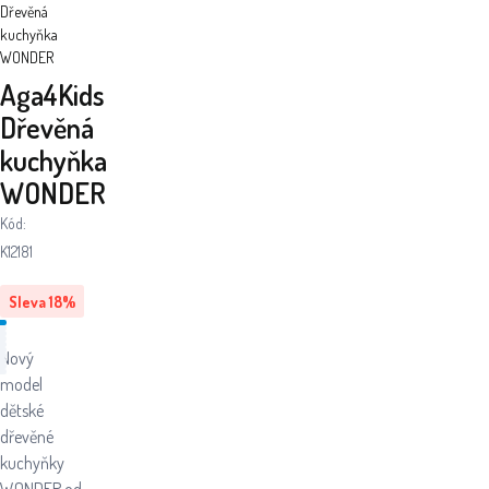
Dřevěná
kuchyňka
WONDER
Aga4Kids
Dřevěná
kuchyňka
WONDER
Kód:
K12181
Sleva
18
%
Nový
model
dětské
dřevěné
kuchyňky