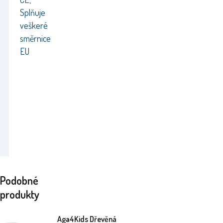
Splňuje
veškeré
směrnice
EU
Podobné
produkty
Aga4Kids Dřevěná