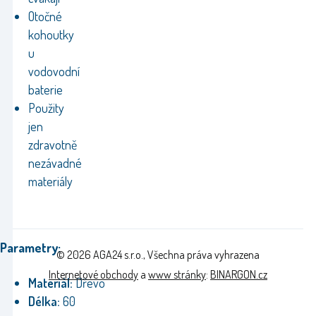
Otočné
kohoutky
u
vodovodní
baterie
Použity
jen
zdravotně
nezávadné
materiály
Parametry:
© 2026 AGA24 s.r.o., Všechna práva vyhrazena
Internetové obchody
a
www stránky
:
BINARGON.cz
Materiál:
Dřevo
Délka:
60