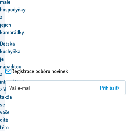
malé
hospodyňky
a
jejich
kamarádky.
Dětská
kuchyňka
je
nápaditou
Registrace odběru novinek
a
interaktivní
Přihlásit
zábavou,
takže
se
vaše
dítě
této