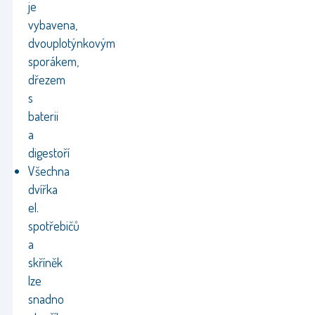
je
vybavena,
dvouplotýnkovým
sporákem,
dřezem
s
baterii
a
digestoří
Všechna
dvířka
el.
spotřebičů
a
skříněk
lze
snadno