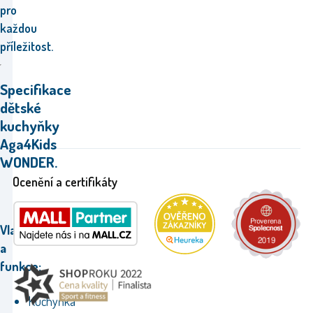
pro
každou
příležitost.
Specifikace
dětské
kuchyňky
Aga4Kids
WONDER.
Ocenění a certifikáty
Vlastnosti
a
funkce:
Kuchyňka