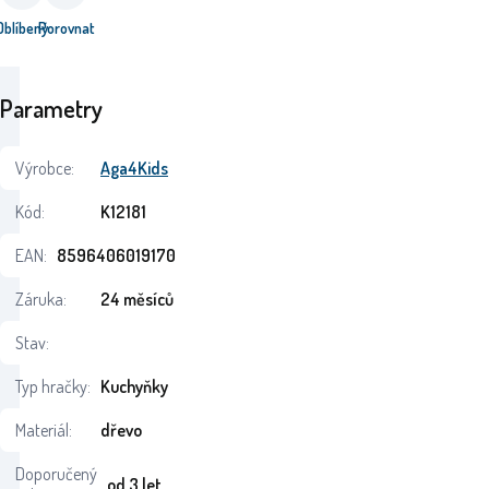
Oblíbený
Porovnat
Parametry
Výrobce:
Aga4Kids
Kód:
K12181
EAN:
8596406019170
Záruka:
24 měsíců
Stav:
Typ hračky:
Kuchyňky
Materiál:
dřevo
Doporučený
od 3 let