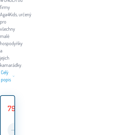
WONDER od
firmy
Aga4Kids, určený
pro
všechny
malé
hospodyňky
a
jejich
kamarádky.
Celý
popis
799
Kč
979
Kč
Ušetříte
180
Kč