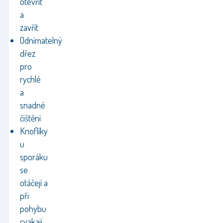
otevřít
a
zavřít
Odnímatelný
dřez
pro
rychlé
a
snadné
čištění
Knoflíky
u
sporáku
se
otáčejí a
při
pohybu
cvakají