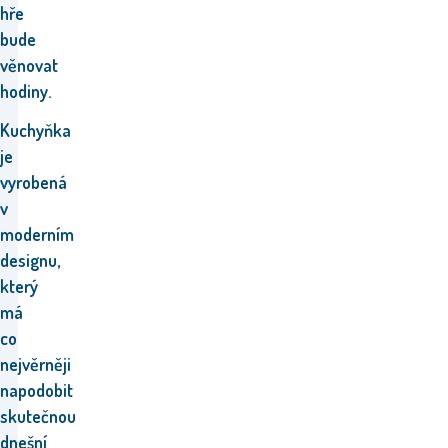
hře
bude
věnovat
hodiny.
Kuchyňka
je
vyrobená
v
moderním
designu,
který
má
co
nejvěrněji
napodobit
skutečnou
dnešní