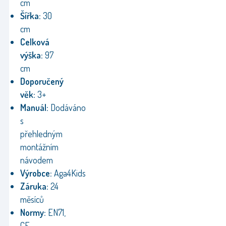
cm
Šířka:
30
cm
Celková
výška:
97
cm
Doporučený
věk:
3+
Manuál:
Dodáváno
s
přehledným
montážním
návodem
Výrobce:
Aga4Kids
Záruka:
24
měsíců
Normy:
EN71,
CE,