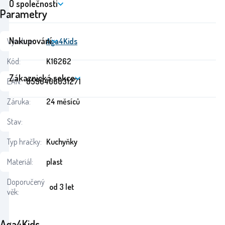
O společnosti
Parametry
Nakupování
Výrobce:
Aga4Kids
Kód:
K16262
Zákaznická sekce
EAN:
8596406031271
Záruka:
24 měsíců
Stav:
Typ hračky:
Kuchyňky
Materiál:
plast
Doporučený
od 3 let
věk:
Aga4Kids