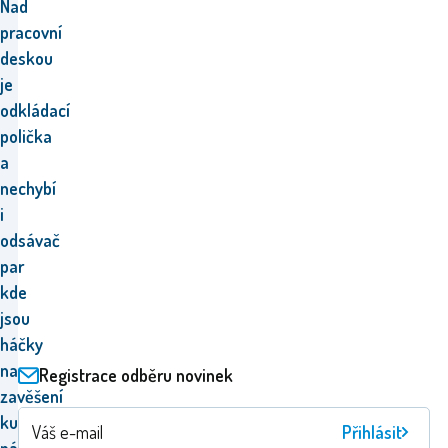
Nad
pracovní
deskou
je
odkládací
polička
a
nechybí
i
odsávač
par
kde
jsou
háčky
na
Registrace odběru novinek
zavěšení
kuchyňského
Přihlásit