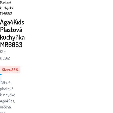
Plastová
kuchyňka
MR6083
Aga4Kids
Plastová
kuchyňka
MR6083
Kód:
K16262
Sleva
38
%
Dětská
plastová
kuchyňka
Aga4Kids,
určená