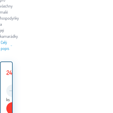
pro
všechny
malé
hospodyňky
a
její
kamarádky.
Celý
popis
249
Kč
399
Kč
Ušetříte
150
Kč
ks
Koupit