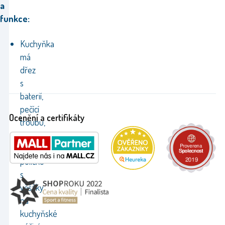
a
funkce:
Kuchyňka
má
dřez
s
baterií,
pečící
Ocenění a certifikáty
troubu,
digestoř
a
poličku
s
věšáky
na
kuchyňské