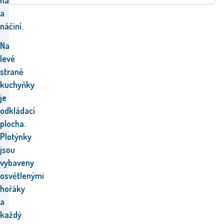
nářadí
a
náčiní.
Na
levé
straně
kuchyňky
je
odkládací
plocha.
Plotýnky
jsou
vybaveny
osvětlenými
hořáky
a
každý