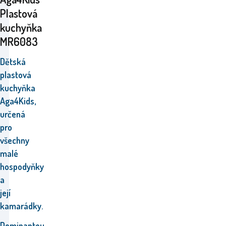
Plastová
kuchyňka
MR6083
Dětská
plastová
kuchyňka
Aga4Kids,
určená
pro
všechny
malé
hospodyňky
a
její
kamarádky.
Dominantou