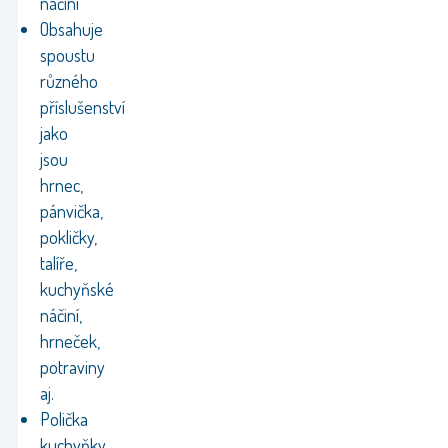
náčiní
Obsahuje
spoustu
různého
příslušenství
jako
jsou
hrnec,
pánvička,
pokličky,
talíře,
kuchyňské
náčiní,
hrneček,
potraviny
aj.
Polička
kuchyňky