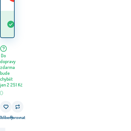
Kdy dostanu
Skladem
5+
ks
zboží? 11.08. - 12.08.
Do
dopravy
zdarma
bude
chybět
jen
2 251
Kč
Oblíbený
Porovnat