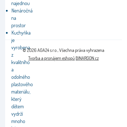
najednou
Nenáročná
na
prostor
Kuchyňka
je
vyrobena
© 2026 AGA24 s.r.o., Všechna práva vyhrazena
z
Tvorba a pronájem eshopů
BINARGON.cz
kvalitního
a
odolného
plastového
materiálu,
který
dětem
vydrží
mnoho