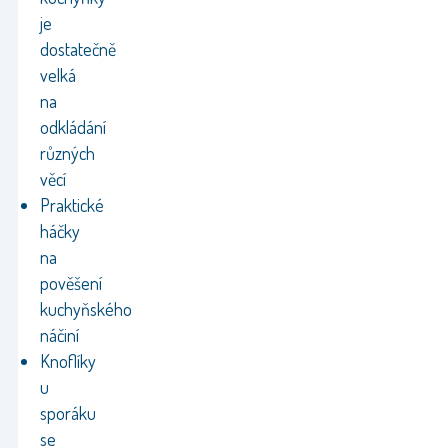
je
dostatečně
velká
na
odkládání
různých
věcí
Praktické
háčky
na
pověšení
kuchyňského
náčiní
Knoflíky
u
sporáku
se