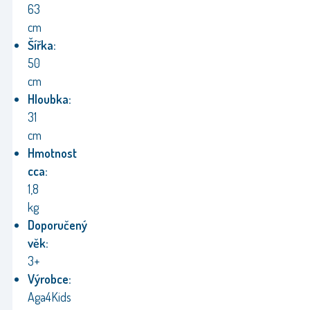
63
cm
Šířka:
50
cm
Hloubka:
31
cm
Hmotnost
cca:
1,8
kg
Doporučený
věk:
3+
Výrobce:
Aga4Kids