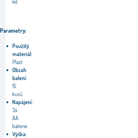
let
Parametry:
Použitý
materiál:
Plast
Obsah
balení:
15
kusů
Napájení:
3x
AA
baterie
Výška: