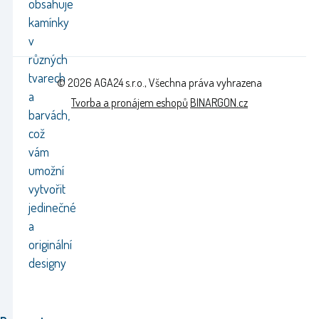
obsahuje
kamínky
v
různých
tvarech
© 2026 AGA24 s.r.o., Všechna práva vyhrazena
a
Tvorba a pronájem eshopů
BINARGON.cz
barvách,
což
vám
umožní
vytvořit
jedinečné
a
originální
designy