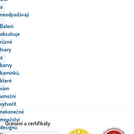
a
neodpadávají.
Balení
obsahuje
různé
tvary
a
barvy
kamínků,
které
vám
umožní
vytvořit
nekonečné
množství
Ocenění a certifikáty
designů.