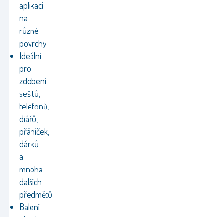
aplikaci
na
různé
povrchy
Ideální
pro
zdobení
sešitů,
telefonů,
diářů,
přáníček,
dárků
a
mnoha
dalších
předmětů
Balení