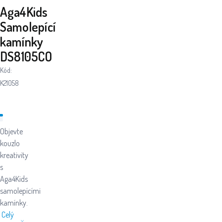
Aga4Kids
Samolepící
kamínky
DS8105CO
Kód:
K21058
Objevte
kouzlo
kreativity
s
Aga4Kids
samolepícími
kamínky.
Celý