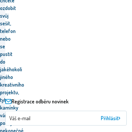
chcete
ozdobit
svůj
sešit,
telefon
nebo
se
pustit
do
jakéhokoli
jiného
kreativního
projektu,
tyto
Registrace odběru novinek
kamínky
vám
Přihlásit
poskytnou
nekonečné