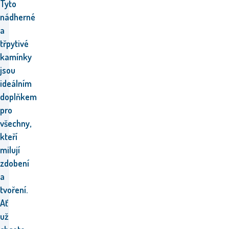
Tyto
nádherné
a
třpytivé
kamínky
jsou
ideálním
doplňkem
pro
všechny,
kteří
milují
zdobení
a
tvoření.
Ať
už