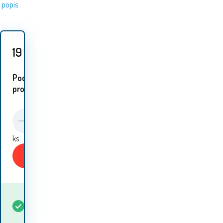
popis
19
Kč
Podobné
proudukty:
ks
Koupit
Kdy dostanu
Skladem
5+
ks
zboží? 11.08. - 12.08.