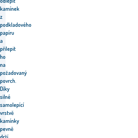
odlepit
kamínek
z
podkladového
papíru
a
přilepit
ho
na
požadovaný
povrch.
Díky
silné
samolepící
vrstvě
kamínky
pevně
drží