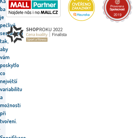
Každé
balení
je
pečlivě
sestaveno
tak,
aby
vám
poskytlo
co
největší
variabilitu
a
možnosti
při
tvoření.
Specifikace