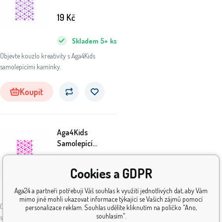
kamínky
DS8105FH
19
Kč
Skladem
5+
ks
Objevte kouzlo kreativity s Aga4Kids
samolepícími kamínky.
Koupit
Aga4Kids
Samolepící
kamínky
DS8105TVH
19
Kč
Cookies a GDPR
Aga24 a partneři potřebují Váš souhlas k využití jednotlivých dat, aby Vám
Skladem
5+
ks
mimo jiné mohli ukazovat informace týkající se Vašich zájmů pomocí
Objevte kouzlo kreativity s Aga4Kids
personalizace reklam. Souhlas udělíte kliknutím na políčko "Ano,
souhlasím".
samolepícími kamínky.