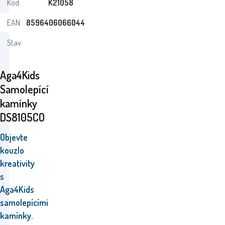
Kód:
K21058
EAN:
8596406066044
Stav:
Aga4Kids
Samolepící
kamínky
DS8105CO
Objevte
kouzlo
kreativity
s
Aga4Kids
samolepícími
kamínky.