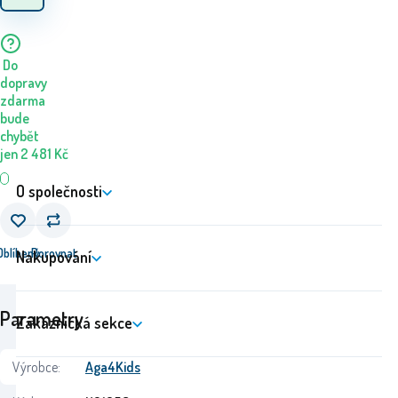
Do
dopravy
zdarma
bude
chybět
jen
2 481
Kč
O společnosti
Oblíbený
Porovnat
Nakupování
Parametry
Zákaznická sekce
Výrobce:
Aga4Kids