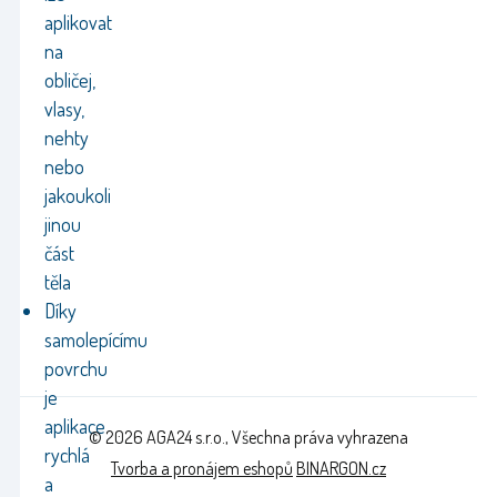
aplikovat
na
obličej,
vlasy,
nehty
nebo
jakoukoli
jinou
část
těla
Díky
samolepícímu
povrchu
je
aplikace
© 2026 AGA24 s.r.o., Všechna práva vyhrazena
rychlá
Tvorba a pronájem eshopů
BINARGON.cz
a