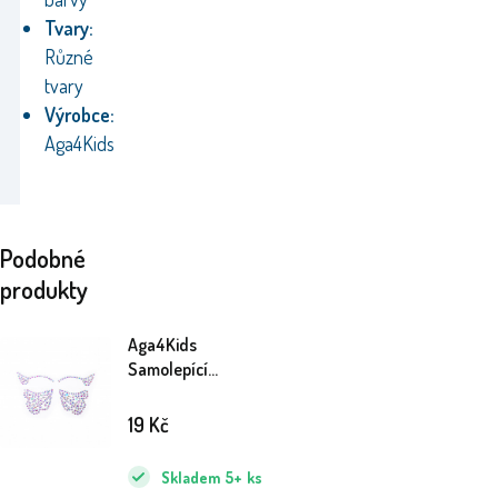
Tvary:
Různé
tvary
Výrobce:
Aga4Kids
Podobné
produkty
Aga4Kids
Samolepící
kamínky DS8110-J
19
Kč
Skladem
5+
ks