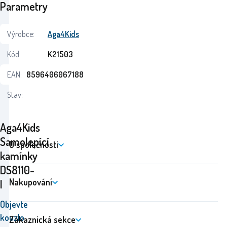
Parametry
Výrobce:
Aga4Kids
Kód:
K21503
EAN:
8596406067188
Stav:
Aga4Kids
Samolepící
O společnosti
kamínky
DS8110-
Nakupování
I
Objevte
kouzlo
Zákaznická sekce