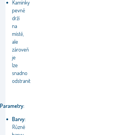
Kamínky
pevně
drží
na
místě,
ale
zároveň
je
lze
snadno
odstranit
Parametry:
Barvy:
Různé
barvy