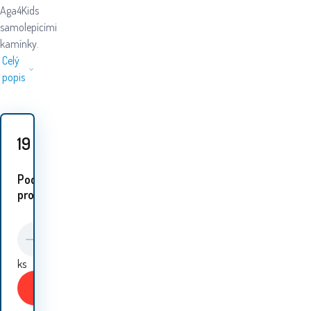
Aga4Kids
samolepícími
kamínky.
Celý
popis
19
Kč
Podobné
proudukty:
ks
Koupit