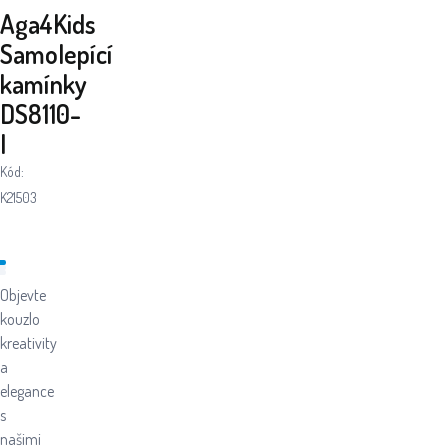
Aga4Kids
Samolepící
kamínky
DS8110-
I
Kód:
K21503
Objevte
kouzlo
kreativity
a
elegance
s
našimi