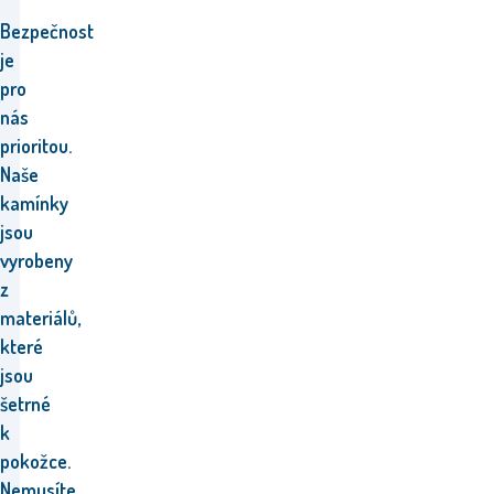
Bezpečnost
je
pro
nás
prioritou.
Naše
kamínky
jsou
vyrobeny
z
materiálů,
které
jsou
šetrné
k
pokožce.
Nemusíte