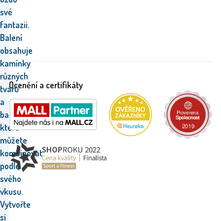
své
fantazii.
Balení
obsahuje
kamínky
různých
Ocenění a certifikáty
tvarů
a
barev,
které
můžete
kombinovat
podle
svého
vkusu.
Vytvořte
si