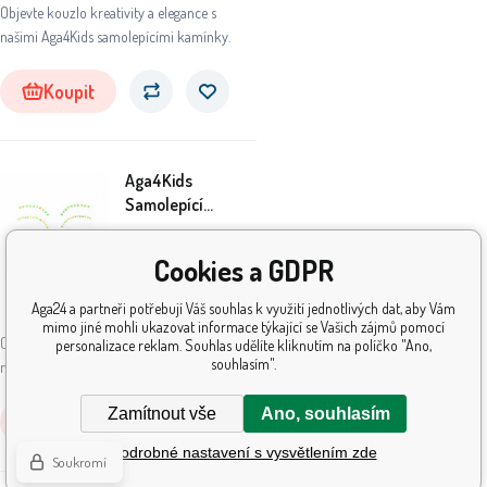
Objevte kouzlo kreativity a elegance s
našimi Aga4Kids samolepícími kamínky.
Koupit
Aga4Kids
Samolepící
kamínky DS8110-K
19
Kč
Cookies a GDPR
Aga24 a partneři potřebují Váš souhlas k využití jednotlivých dat, aby Vám
Skladem
5+
ks
mimo jiné mohli ukazovat informace týkající se Vašich zájmů pomocí
Objevte kouzlo kreativity a elegance s
personalizace reklam. Souhlas udělíte kliknutím na políčko "Ano,
souhlasím".
našimi Aga4Kids samolepícími kamínky.
Zamítnout vše
Ano, souhlasím
Koupit
Podrobné nastavení s vysvětlením zde
Soukromí