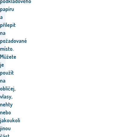
podkladového
papíru
a
přilepit
na
požadované
místo.
Můžete
je
použít
na
obličej,
vlasy,
nehty
nebo
jakoukoli
jinou
část