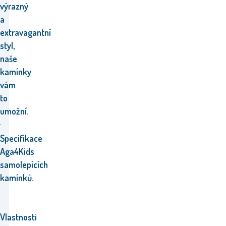
výrazný
a
extravagantní
styl,
naše
kamínky
vám
to
umožní.
Specifikace
Aga4Kids
samolepících
kamínků.
Vlastnosti