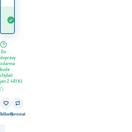
Kdy dostanu
Skladem
5+
ks
zboží? 11.08. - 12.08.
Do
dopravy
zdarma
bude
chybět
jen
2 481
Kč
Oblíbený
Porovnat