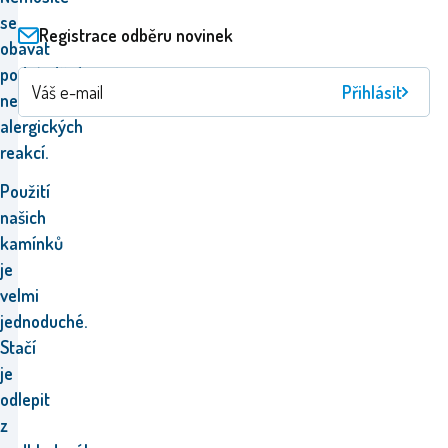
se
Registrace odběru novinek
obávat
podráždění
Přihlásit
nebo
alergických
reakcí.
Použití
našich
kamínků
je
velmi
jednoduché.
Stačí
je
odlepit
z