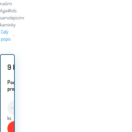
našimi
Aga4Kids
samolepícími
kamínky.
Celý
popis
9
Kč
Podobné
proudukty:
ks
Koupit