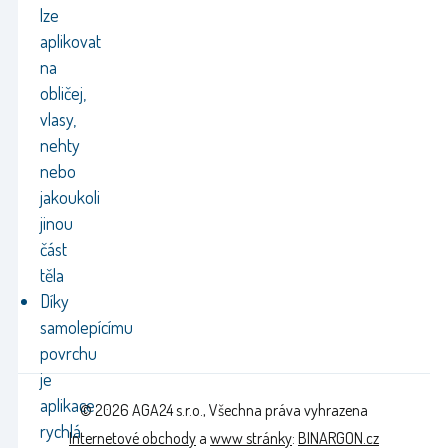
lze
aplikovat
na
obličej,
vlasy,
nehty
nebo
jakoukoli
jinou
část
těla
Díky
samolepícímu
povrchu
je
aplikace
© 2026 AGA24 s.r.o., Všechna práva vyhrazena
rychlá
Internetové obchody
a
www stránky
:
BINARGON.cz