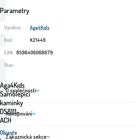
Parametry
Výrobce:
Aga4Kids
Kód:
K21449
EAN:
8596406066679
Stav:
Aga4Kids
O společnosti
Samolepící
kamínky
DS8111-
Nakupování
ACH
Objevte
Zákaznická sekce