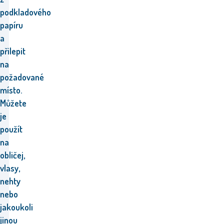
podkladového
papíru
a
přilepit
na
požadované
místo.
Můžete
je
použít
na
obličej,
vlasy,
nehty
nebo
jakoukoli
jinou