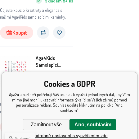
Skladem
5+
ks
Objevte kouzlo kreativity a elegance s
našimi Aga4Kids samolepícími kamínky.
Koupit
Aga4Kids
Samolepící
kamínky DS8111-
AU
9
Kč
Cookies a GDPR
Aga24 a partneři potřebují Váš souhlas k využití jednotlivých dat, aby Vám
Skladem
5+
ks
mimo jiné mohli ukazovat informace týkající se Vašich zájmů pomocí
Objevte kouzlo kreativity a elegance s
personalizace reklam. Souhlas udělíte kliknutím na políčko "Ano,
souhlasím".
našimi Aga4Kids samolepícími kamínky.
Zamítnout vše
Ano, souhlasím
Koupit
Podrobné nastavení s vysvětlením zde
Soukromí