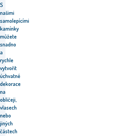
S
našimi
samolepícími
kamínky
můžete
snadno
a
rychle
vytvořit
úchvatné
dekorace
na
obličeji,
vlasech
nebo
jiných
částech