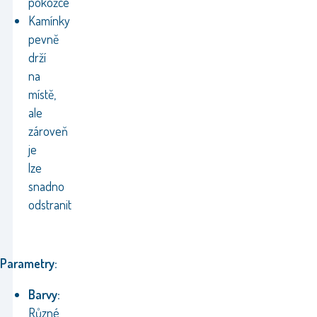
pokožce
Kamínky
pevně
drží
na
místě,
ale
zároveň
je
lze
snadno
odstranit
Parametry:
Barvy:
Různé