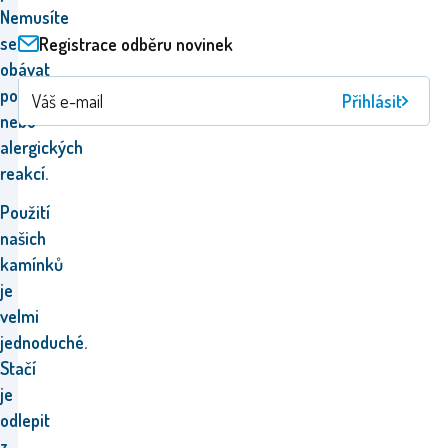
Nemusíte
se
Registrace odběru novinek
obávat
podráždění
Přihlásit
nebo
alergických
reakcí.
Použití
našich
kamínků
je
velmi
jednoduché.
Stačí
je
odlepit
z