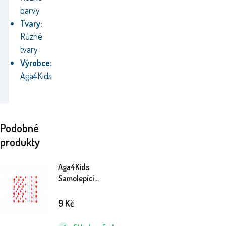
barvy
Tvary:
Různé
tvary
Výrobce:
Aga4Kids
Podobné
produkty
Aga4Kids
Samolepící
kamínky DS8111-Y
9
Kč