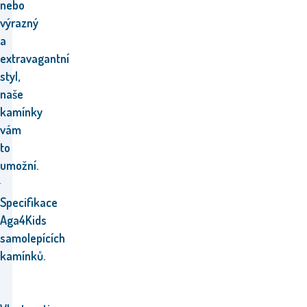
nebo
výrazný
a
extravagantní
styl,
naše
kamínky
vám
to
umožní.
Specifikace
Aga4Kids
samolepících
kamínků.