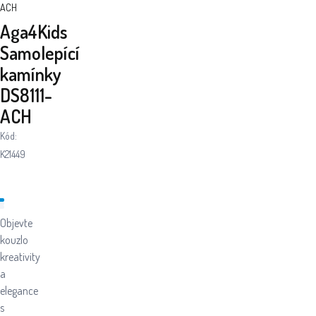
ACH
Aga4Kids
Samolepící
kamínky
DS8111-
ACH
Kód:
K21449
Objevte
kouzlo
kreativity
a
elegance
s