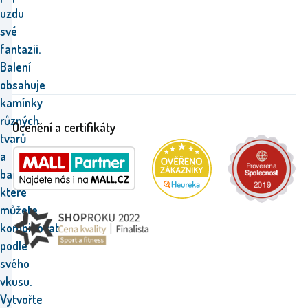
uzdu
své
fantazii.
Balení
obsahuje
kamínky
různých
Ocenění a certifikáty
tvarů
a
barev,
které
můžete
kombinovat
podle
svého
vkusu.
Vytvořte