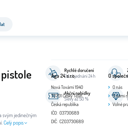
dat
pistole
Rychlé doručení
Aga 24 s.r.o.
O společn
Od objednání 24 h
Nová Tovární 1940
O nás
Akční nabídky
73701 Český Těšín
S námi 
Slevy až 50 %
Česká republika
Volné pr
IČO: 03730689
ala svým jedinečným
DIČ: CZ03730689
í.
Celý popis