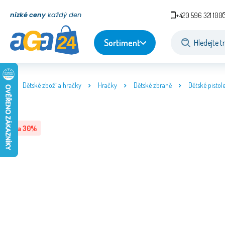
nízké ceny
každý den
+420 596 321 100
Sortiment
Dětské zboží a hračky
Hračky
Dětské zbraně
Dětské pistol
Sleva
30
%