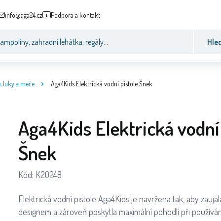
info@aga24.cz
Podpora a kontakt
Hle
e, luky a meče
Aga4Kids Elektrická vodní pistole Šnek
Aga4Kids Elektrická vodní 
Šnek
Kód:
K20248
Elektrická vodní pistole Aga4Kids je navržena tak, aby zauj
designem a zároveň poskytla maximální pohodlí při používán