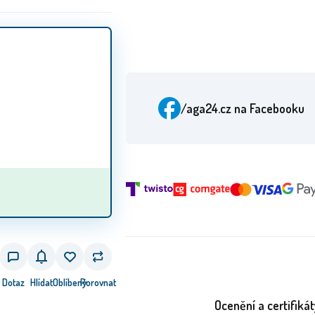
/aga24.cz
na Facebooku
Dotaz
Hlídat
Oblíbený
Porovnat
Ocenění a certifikát