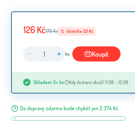
126
Kč
179
Kč
Ušetříte
53
Kč
Koupit
ks
Skladem
5+
ks
Kdy dostanu zboží? 11.08. - 12.08.
Do dopravy zdarma bude chybět jen
2 374
Kč