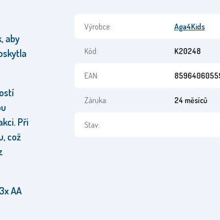
Výrobce:
Aga4Kids
k, aby
Kód:
K20248
oskytla
EAN:
8596406055
ostí
Záruka:
24 měsíců
bu
kci. Při
Stav:
u, což
z
 3x AA