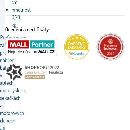
cm
hmotnost:
0,70
kg
Ocenění a certifikáty
Profesionální
zařízení
pro
nabíjení
baterií
v
autech,
motocyklech,
sekačkách
a
motorových
člunech.
Je