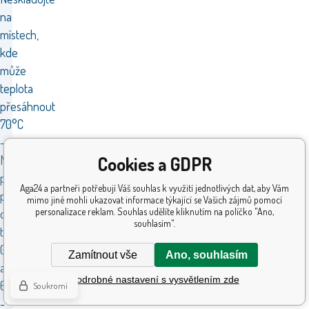
na
místech,
kde
může
teplota
přesáhnout
70°C
-
Cookies a GDPR
Nabíjejte
pouze
Aga24 a partneři potřebují Váš souhlas k využití jednotlivých dat, aby Vám
při
mimo jiné mohli ukazovat informace týkající se Vašich zájmů pomocí
personalizace reklam. Souhlas udělíte kliknutím na políčko "Ano,
okolní
souhlasím".
teplotě
0°C
Zamítnout vše
Ano, souhlasím
až
Podrobné nastavení s vysvětlením zde
60°C
Soukromí
-