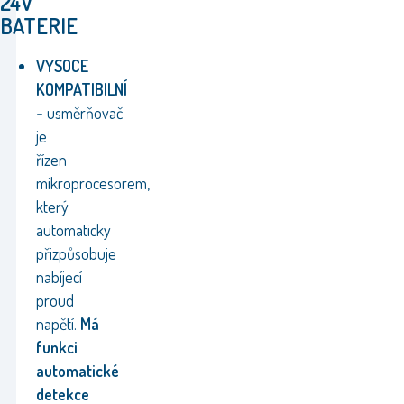
24V
BATERIE
VYSOCE
KOMPATIBILNÍ
-
usměrňovač
je
řízen
mikroprocesorem,
který
automaticky
přizpůsobuje
nabíjecí
proud
napětí.
Má
funkci
automatické
detekce