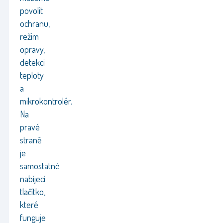
povolit
ochranu,
režim
opravy,
detekci
teploty
a
mikrokontrolér.
Na
pravé
straně
je
samostatné
nabíjecí
tlačítko,
které
funguje