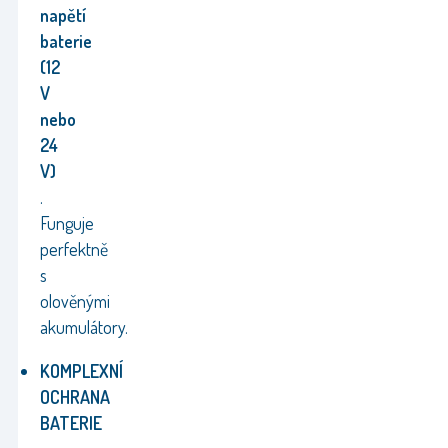
napětí
baterie
(12
V
nebo
24
V)
.
Funguje
perfektně
s
olověnými
akumulátory.
KOMPLEXNÍ
OCHRANA
BATERIE