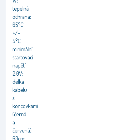
W;
tepelná
ochrana:
65°C
+/-
5°C;
minimální
startovací
napětí:
2,0V;
délka
kabelu
s
koncovkami
(černá
a
červená):
63cm;