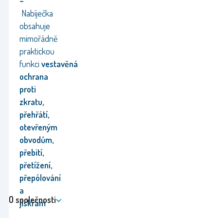
–
Nabíječka
obsahuje
mimořádně
praktickou
funkci
vestavěná
ochrana
proti
zkratu,
přehřátí,
otevřeným
obvodům,
přebití,
přetížení,
přepólování
a
O společnosti
jiskrám
.