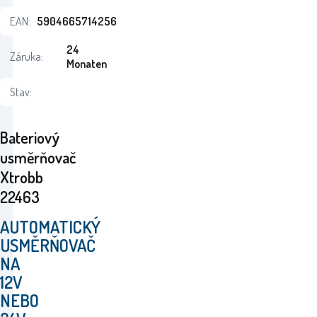
EAN:
5904665714256
24
Záruka:
Monaten
Stav:
Bateriový
usměrňovač
Xtrobb
22463
AUTOMATICKÝ
USMĚRŇOVAČ
NA
12V
NEBO