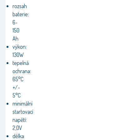
rozsah
baterie:
6-
150
Ah
výkon:
130W
tepelná
ochrana:
65°C
+/-
5°C
minimální
startovací
napětí:
2,0V
délka