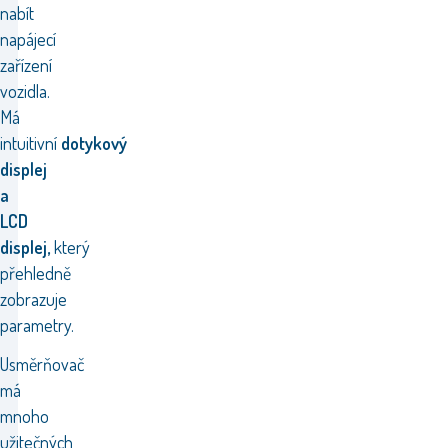
nabít
napájecí
zařízení
vozidla.
Má
intuitivní
dotykový
displej
a
LCD
displej,
který
přehledně
zobrazuje
parametry.
Usměrňovač
má
mnoho
užitečných