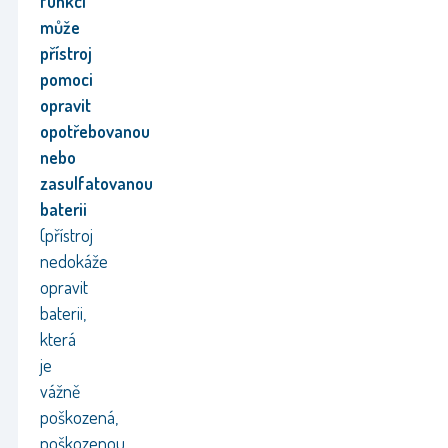
funkci
může
přístroj
pomoci
opravit
opotřebovanou
nebo
zasulfatovanou
baterii
(přístroj
nedokáže
opravit
baterii,
která
je
vážně
poškozená,
poškozenou