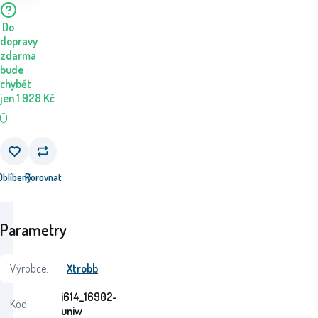
Do
dopravy
zdarma
bude
chybět
jen
1 928
Kč
Oblíbený
Porovnat
Parametry
Výrobce:
Xtrobb
i614_16902-
Kód:
uniw