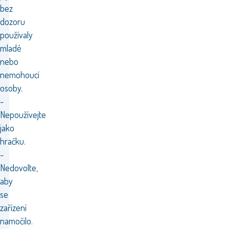
bez
dozoru
používaly
mladé
nebo
nemohoucí
osoby.
-
Nepoužívejte
jako
hračku.
-
Nedovolte,
aby
se
zařízení
namočilo.