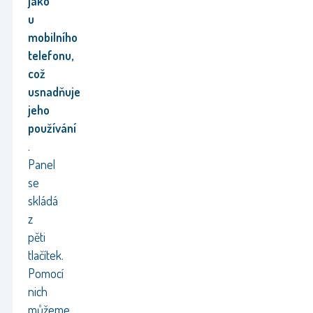
jako
u
mobilního
telefonu,
což
usnadňuje
jeho
používání
.
Panel
se
skládá
z
pěti
tlačítek.
Pomocí
nich
můžeme