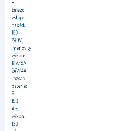
+
železo;
vstupní
napětí:
100-
240V;
jmenovitý
výkon:
12V/8A,
24V/4A;
rozsah
baterie:
6-
150
Ah;
výkon:
130