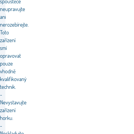
spouštěče
neupravujte
ani
nerozebírejte.
Toto
zařízení
smí
opravovat
pouze
vhodně
kvalifikovaný
technik.
-
Nevystavujte
zařízení
horku.
-
Neskladujte