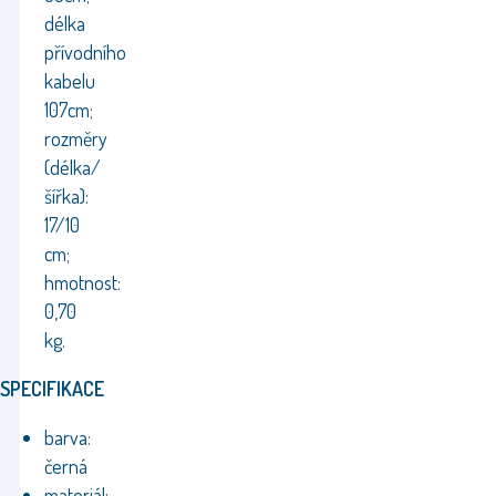
délka
přívodního
kabelu
107cm;
rozměry
(délka/
šířka):
17/10
cm;
hmotnost:
0,70
kg.
SPECIFIKACE
barva:
černá
materiál: