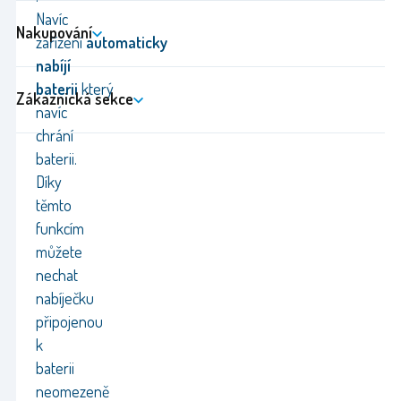
Navíc
Nakupování
zařízení
automaticky
nabíjí
baterii
který
Zákaznická sekce
navíc
chrání
baterii.
Díky
těmto
funkcím
můžete
nechat
nabíječku
připojenou
k
baterii
neomezeně