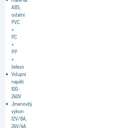
ABS,
ostatní:
PVC
+
PC
+
PP
+
železo
Vstupní
napětí:
100-
240V
Jmenovitý
výkon:
12V/8A,
24V/4A