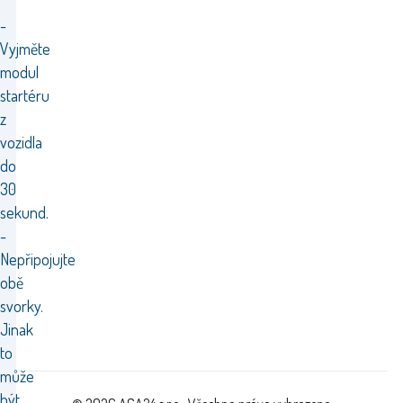
-
Vyjměte
modul
startéru
z
vozidla
do
30
sekund.
-
Nepřipojujte
obě
svorky.
Jinak
to
může
být