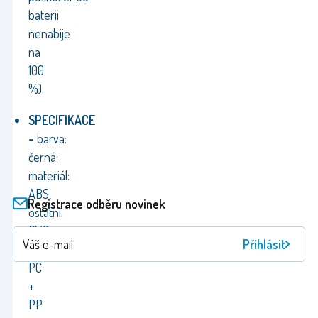
baterii
nenabije
na
100
%).
SPECIFIKACE
-
barva:
černá;
materiál:
ABS,
Registrace odběru novinek
ostatní:
PVC
Přihlásit
+
PC
+
PP