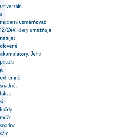
univerzální
a
moderní
usměrňovač
12/24V,
který
umožňuje
nabíjet
olověné
akumulátory.
Jeho
použití
je
extrémně
snadné,
takže
si
každý
může
snadno
sám