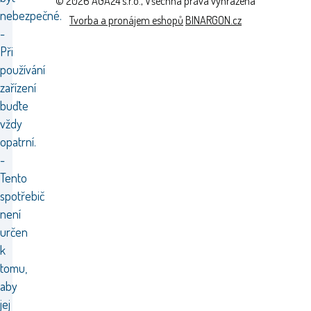
© 2026 AGA24 s.r.o., Všechna práva vyhrazena
nebezpečné.
Tvorba a pronájem eshopů
BINARGON.cz
-
Při
používání
zařízení
buďte
vždy
opatrní.
-
Tento
spotřebič
není
určen
k
tomu,
aby
jej