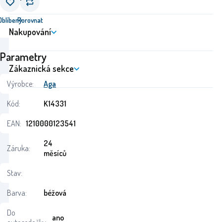
Oblíbený
Porovnat
Nakupování
Parametry
Zákaznická sekce
Výrobce:
Aga
Kód:
K14331
EAN:
1210000123541
24
Záruka:
měsíců
Stav:
Barva:
béžová
Do
ano