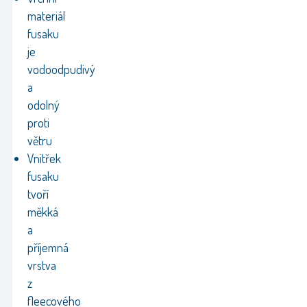
materiál
fusaku
je
vodoodpudivý
a
odolný
proti
větru
Vnitřek
fusaku
tvoří
měkká
a
příjemná
vrstva
z
fleecového