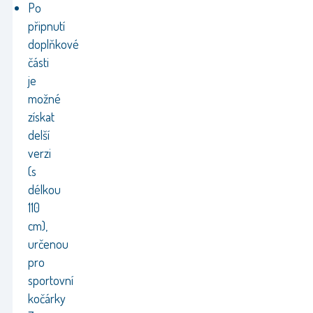
Po
připnutí
doplňkové
části
je
možné
získat
delší
verzi
(s
délkou
110
cm),
určenou
pro
sportovní
kočárky