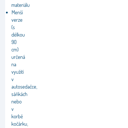
materiálu
Menší
verze
(s
délkou
90
cm)
určená
na
využití
v
autosedačce,
sáňkách
nebo
v
korbě
kočárku,