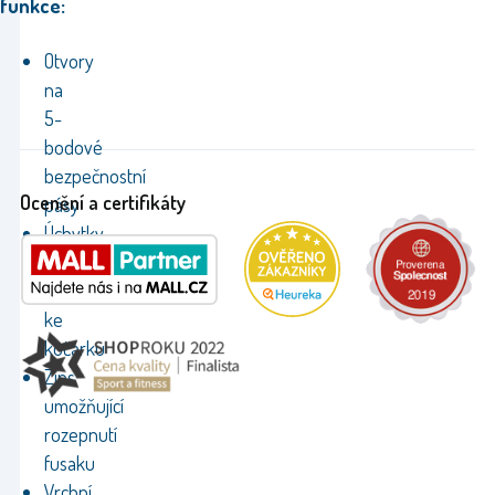
funkce:
Otvory
na
5-
bodové
bezpečnostní
Ocenění a certifikáty
pásy
Úchytky
umožňující
připevnění
ke
kočárku
Zips
umožňující
rozepnutí
fusaku
Vrchní