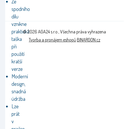
Ze
spodního
dílu
vznikne
praktická
© 2026 AGA24 s.r.o., Všechna práva vyhrazena
taška
Tvorba a pronájem eshopů
BINARGON.cz
při
použití
kratší
verze
Moderní
design,
snadná
údržba
Lze
prát
v
pračce