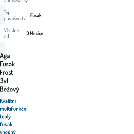
autosedačky:
Typ
Fusak
příslušenství:
Vhodné
0 Měsíce
od:
Aga
Fusak
Frost
3v1
Béžový
Kvalitní
multifunkční
teplý
fusak,
vhodný