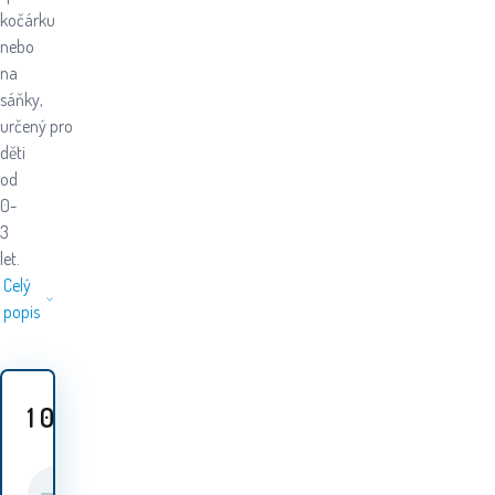
kočárku
nebo
na
sáňky,
určený pro
děti
od
0-
3
let.
Celý
popis
1 069
Kč