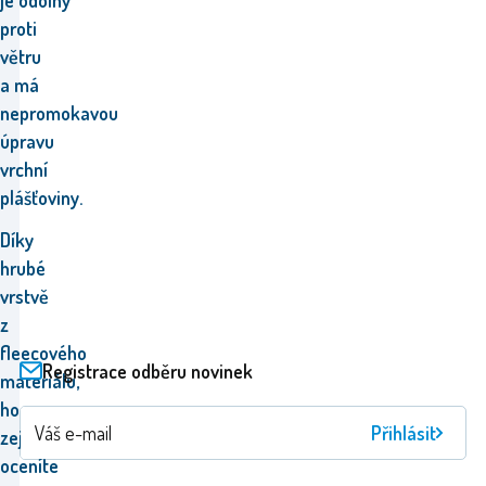
je odolný
proti
větru
a má
nepromokavou
úpravu
vrchní
plášťoviny.
Díky
hrubé
vrstvě
z
fleecového
Registrace odběru novinek
materiálu,
ho
Přihlásit
zejména
oceníte