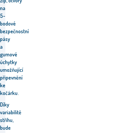
zip,
otvory
na
5-
bodové
bezpečnostní
pásy
a
gumové
úchytky
umožňující
připevnění
ke
kočárku.
Díky
variabilitě
střihu,
bude