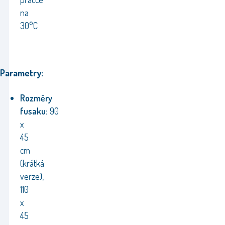
na
30°C
Parametry:
Rozměry
fusaku:
90
x
45
cm
(krátká
verze),
110
x
45