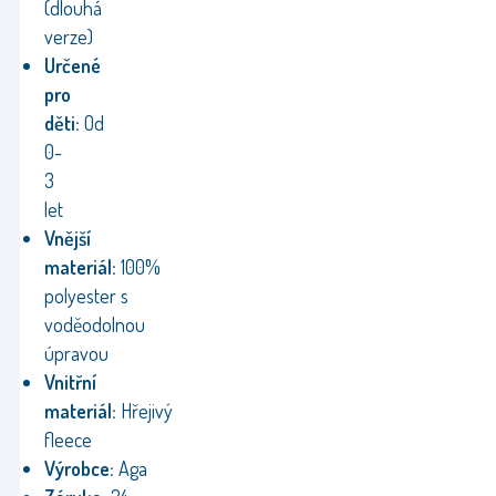
(dlouhá
verze)
Určené
pro
děti:
Od
0-
3
let
Vnější
materiál:
100%
polyester s
voděodolnou
úpravou
Vnitřní
materiál:
Hřejivý
fleece
Výrobce:
Aga