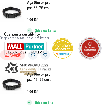
Aga Obojek pro
psa 60-70 cm
Černý
139
Kč
Skladem
5+
ks
Ocenění a certifikáty
Obojek pro psy Aga se hodí pro každou
procházku s pejskem.
Koupit
Aga Obojek pro
psa 40-50 cm
Černý
139
Kč
Skladem
1
ks