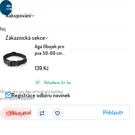
Filtrovat
produkty
Nakupování
Nejdražší
Nejlevnější
Doporučujeme
Zákaznická sekce
Aga Obojek pro
psa 50-60 cm
Černý
139
Kč
Skladem
5+
ks
Obojek pro psy Aga se hodí pro každou
Registrace odběru novinek
procházku s pejskem.
Přihlásit
Koupit