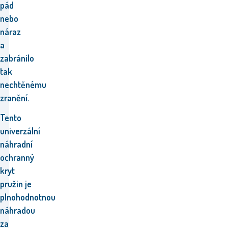
pád
nebo
náraz
a
zabránilo
tak
nechtěnému
zranění.
Tento
univerzální
náhradní
ochranný
kryt
pružin
je
plnohodnotnou
náhradou
za