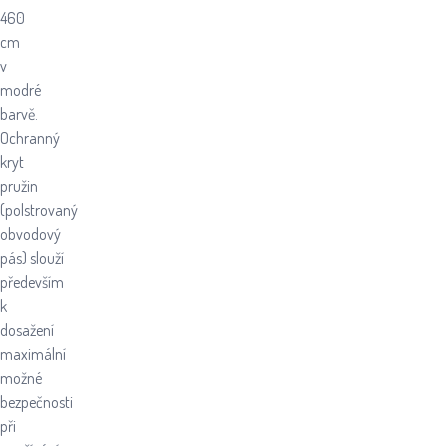
460
cm
v
modré
barvě.
Ochranný
kryt
pružin
(polstrovaný
obvodový
pás) slouží
především
k
dosažení
maximální
možné
bezpečnosti
při