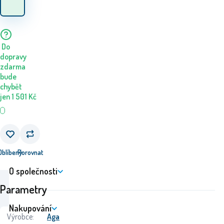
Do
dopravy
zdarma
bude
chybět
jen
1 501
Kč
Oblíbený
Porovnat
O společnosti
Parametry
Nakupování
Výrobce:
Aga