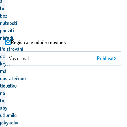
a
to
bez
nutnosti
použítí
nářadí.
Registrace odběru novinek
P
olstrování
ochranného
Přihlásit
krytu
má
dostatečnou
tloušťku
na
to,
aby
utlumilo
jakýkoliv