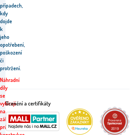
případech,
kdy
dojde
k
jeho
opotřebení,
poškození
či
protržení.
Náhradní
díly
se
Ocenění a certifikáty
vybírají
na
základě
průměru
konstrukce