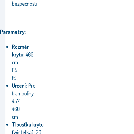
bezpečnosti
Parametry:
Rozměr
krytu:
460
cm
(15
ft)
Určení:
Pro
trampolíny
457-
460
cm
Tloušťka
krytu
(výstelka):
20