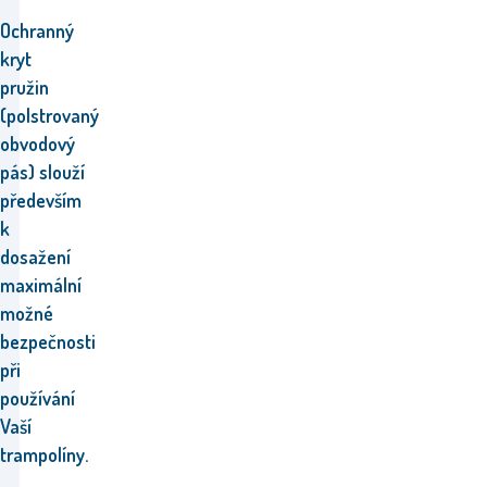
Ochranný
kryt
pružin
(p
olstrovaný
obvodový
pás)
slouží
především
k
dosažení
m
aximální
možné
bezpečnosti
při
používání
Vaší
trampolíny.