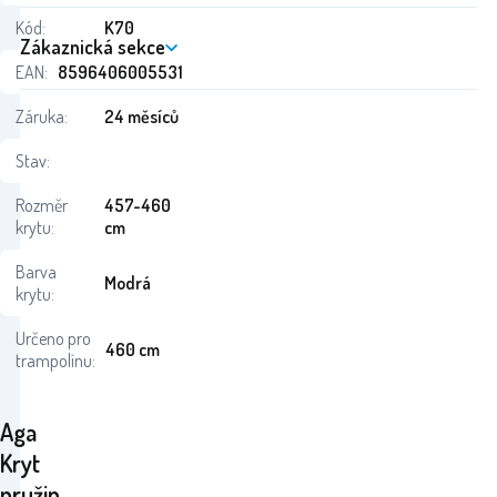
Kód:
K70
Zákaznická sekce
EAN:
8596406005531
Záruka:
24 měsíců
Stav:
Rozměr
457-460
krytu:
cm
Barva
Modrá
krytu:
Určeno pro
460 cm
trampolínu:
Aga
Kryt
pružin