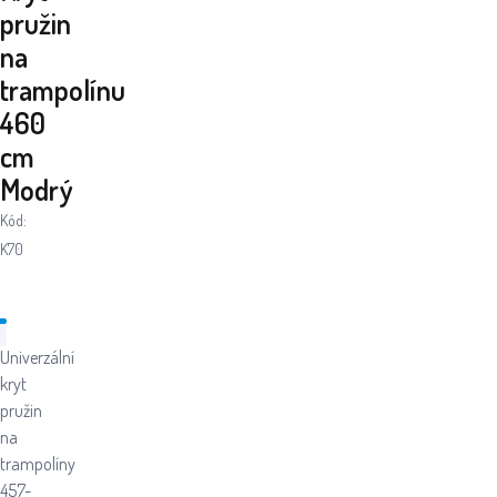
pružin
na
trampolínu
460
cm
Modrý
Kód:
K70
Univerzální
kryt
pružin
na
trampolíny
457-