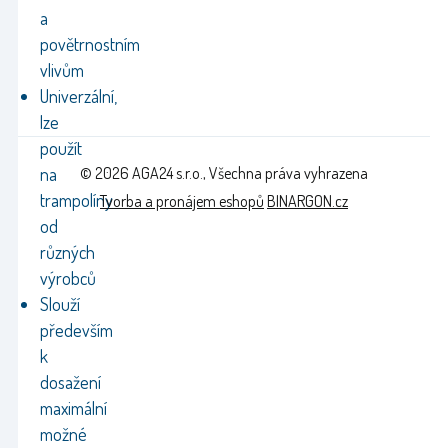
a
povětrnostním
vlivům
Univerzální,
lze
použít
na
© 2026 AGA24 s.r.o., Všechna práva vyhrazena
trampolíny
Tvorba a pronájem eshopů
BINARGON.cz
od
různých
výrobců
Slouží
především
k
dosažení
maximální
možné