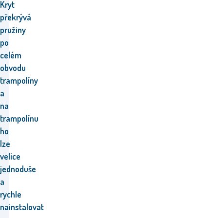
Kryt
překrývá
pružiny
po
celém
obvodu
trampolíny
a
n
a
trampolínu
ho
lze
velice
jednoduše
a
rychle
nainstalovat