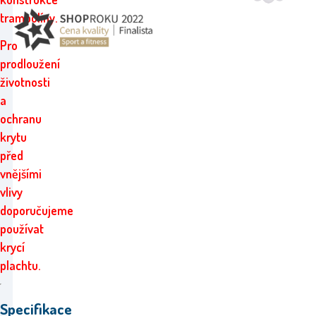
trampolíny.
Pro
prodloužení
životnosti
a
ochranu
krytu
před
vnějšími
vlivy
doporučujeme
používat
krycí
plachtu.
Specifikace