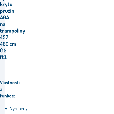
krytu
pružin
AGA
na
trampolíny
457-
460
cm
(15
ft).
Vlastnosti
a
funkce:
Vyrobený