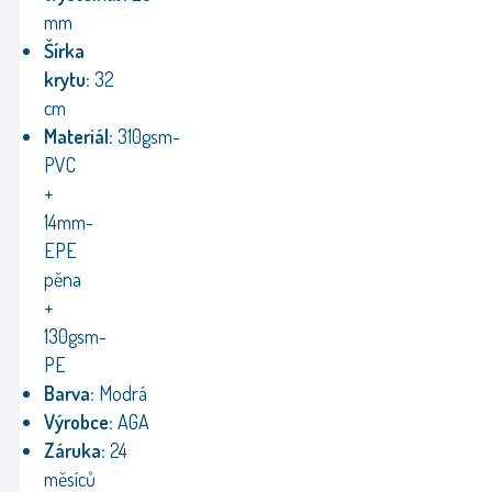
mm
Šírka
krytu:
32
cm
Materiál:
310gsm-
PVC
+
14mm-
EPE
pěna
+
130gsm-
PE
Barva:
Modrá
Výrobce:
AGA
Záruka:
24
měsíců