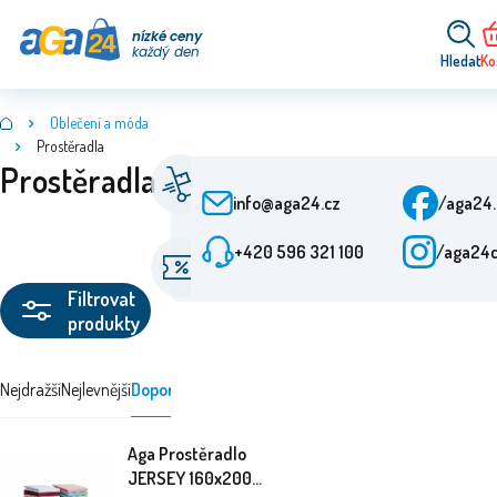
nízké ceny
každý den
Hledat
Ko
Oblečení a móda
Prostěradla
Prostěradla
Rychlé doručení
Zák
Od objednání 24 h
Po-
info@aga24.cz
/aga24
+420 596 321 100
/aga24
Akční nabídky
Ově
Slevy až 50 %
Více
Filtrovat
produkty
Nejdražší
Nejlevnější
Doporučujeme
Aga Prostěradlo
JERSEY 160x200