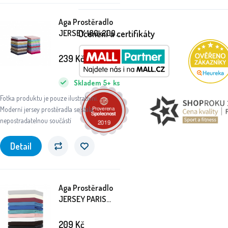
Aga Prostěradlo
Ocenění a certifikáty
JERSEY 180x200
cm
239
Kč
Skladem
5+
ks
Fotka produktu je pouze ilustrativní.
Moderní jersey prostěradla se stala
nepostradatelnou součástí
Detail
Aga Prostěradlo
JERSEY PARIS
180x200 cm
209
Kč