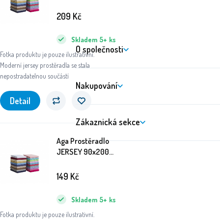
cm
209
Kč
Skladem
5+
ks
O společnosti
Fotka produktu je pouze ilustrativní.
Moderní jersey prostěradla se stala
nepostradatelnou součástí
Nakupování
Detail
Zákaznická sekce
Aga Prostěradlo
JERSEY 90x200
cm
149
Kč
Skladem
5+
ks
Fotka produktu je pouze ilustrativní.