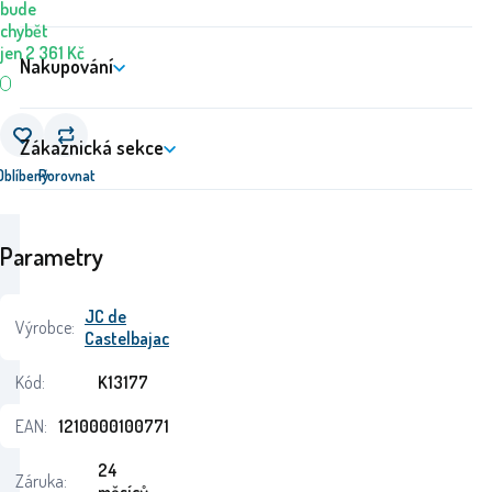
bude
chybět
jen
2 361
Kč
Nakupování
Zákaznická sekce
Oblíbený
Porovnat
Parametry
JC de
Výrobce:
Castelbajac
Kód:
K13177
EAN:
1210000100771
24
Záruka: