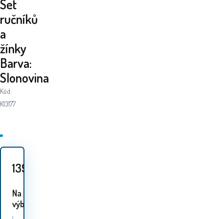
Set
ručníků
a
žínky
Barva:
Slonovina
Kód:
K13177
139
Kč
Na
výběr 1 varianta: