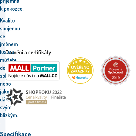
příjemná
k pokožce.
Kvalitu
spojenou
se
jménem
luxusu
Ocenění a certifikáty
můžete
dopřát
sobě
nebo
jako
dárek
svým
blízkým.
Specifikace