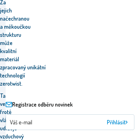
Za
jejich
načechranou
a měkoučkou
strukturu
může
kvalitní
materiál
zpracovaný unikátní
technologií
zerotwist.
Ta
ve
Registrace odběru novinek
froté
vláknech
Přihlásit
udržuje
vzduchový