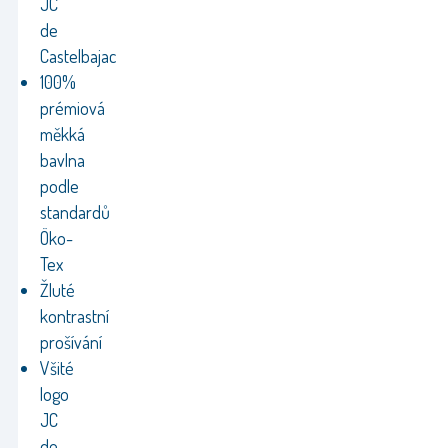
JC
de
Castelbajac
100%
prémiová
měkká
bavlna
podle
standardů
Öko-
Tex
Žluté
kontrastní
prošívání
Všité
logo
JC
de