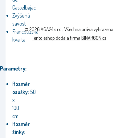
Castelbajac
Zvýšená
savost
© 2026 AGA24 s.r.o., Všechna práva vyhrazena
Francouzská
Tento eshop dodala firma
BINARGON.cz
kvalita
Parametry:
Rozměr
osušky:
50
x
100
cm
Rozměr
žínky: