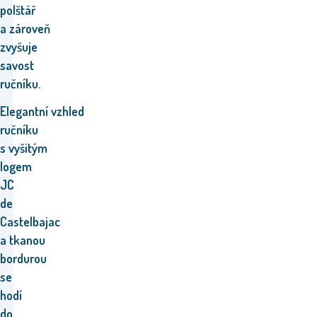
polštář
a zároveň
zvyšuje
savost
ručníku.
Elegantní vzhled
ručníku
s vyšitým
logem
JC
de
Castelbajac
a tkanou
bordurou
se
hodí
do