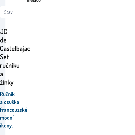
měsíců
Stav:
JC
de
Castelbajac
Set
ručníku
a
žínky
Ručník
a osuška
francouzské
módní
ikony.