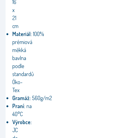
16
x
21
cm
Materiál:
100%
prémiová
měkká
bavlna
podle
standardů
Öko-
Tex
Gramáž:
560g/m2
Praní:
na
40°C
Výrobce:
JC