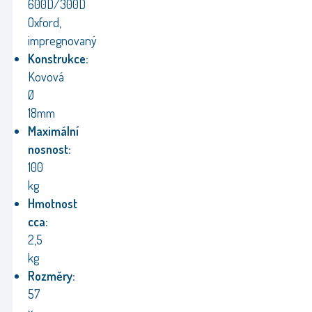
600D/300D
Oxford,
impregnovaný
Konstrukce:
Kovová
Ø
18mm
Maximální
nosnost:
100
kg
Hmotnost
cca:
2,5
kg
Rozměry:
57