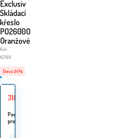
Exclusiv
Skládací
křeslo
PO2600O
Oranžové
Kód:
K2389
Sleva
24
%
318
Kč
419
Kč
Ušetříte
101
Kč
Podobné
proudukty: