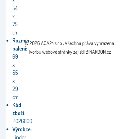
x
54
x
75
cm
Rozměr
© 2026 AGA24 s.r.o., Všechna práva vyhrazena
balení:
Tvorbu webové stránky
zajistil
BINARGON.cz
69
x
55
x
29
cm
Kód
zboží:
PO2600O
Výrobce:
Linder