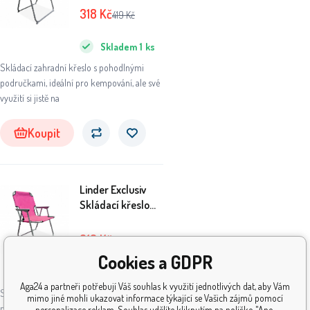
Tyrkysové
318
Kč
419
Kč
Skladem
1
ks
Skládací zahradní křeslo s pohodlnými
područkami, ideální pro kempování, ale své
využití si jistě na
Koupit
Linder Exclusiv
Skládací křeslo
PO2600PI Růžové
318
Kč
419
Kč
Cookies a GDPR
Skladem
5+
ks
Aga24 a partneři potřebují Váš souhlas k využití jednotlivých dat, aby Vám
Skládací zahradní křeslo s pohodlnými
mimo jiné mohli ukazovat informace týkající se Vašich zájmů pomocí
područkami, ideální pro kempování, ale své
personalizace reklam. Souhlas udělíte kliknutím na políčko "Ano,