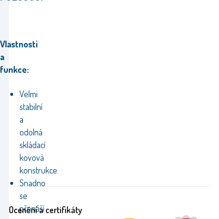
Vlastnosti
a
funkce:
Velmi
stabilní
a
odolná
skládací
kovová
konstrukce
Snadno
se
přenáší
Ocenění a certifikáty