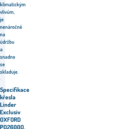
klimatickým
vlivům,
je
nenáročné
na
údržbu
a
snadno
se
skladuje.
Specifikace
křesla
Linder
Exclusiv
OXFORD
PO2600O.