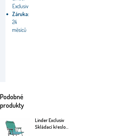
Exclusiv
Záruka:
24
měsíců
Podobné
produkty
Linder Exclusiv
Skládací křeslo
PO2600P