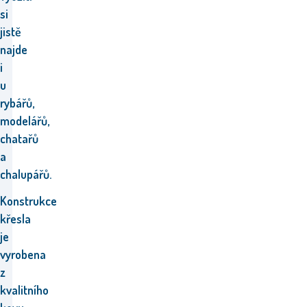
si
jistě
najde
i
u
rybářů,
modelářů,
chatařů
a
chalupářů
.
Konstrukce
křesla
je
vyrobena
z
kvalitního