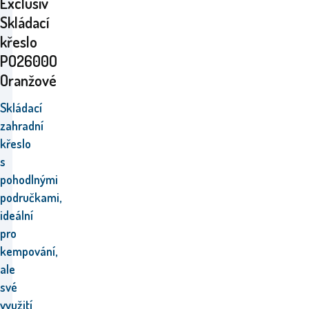
Exclusiv
Skládací
křeslo
PO2600O
Oranžové
Skládací
zahradní
křeslo
s
pohodlnými
područkami,
ideální
pro
kempování,
ale
své
využití