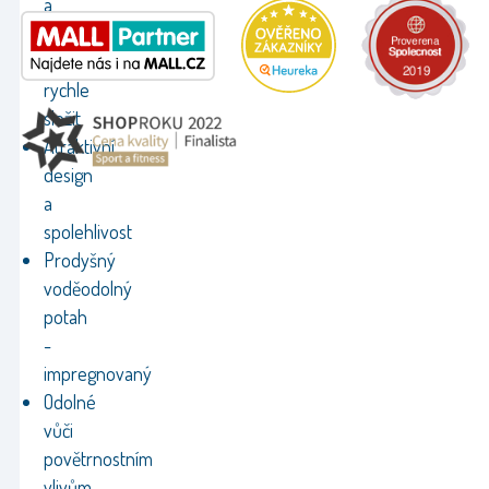
a
dá
se
rychle
složit
Atraktivní
design
a
spolehlivost
Prodyšný
voděodolný
potah
-
impregnovaný
Odolné
vůči
povětrnostním
vlivům