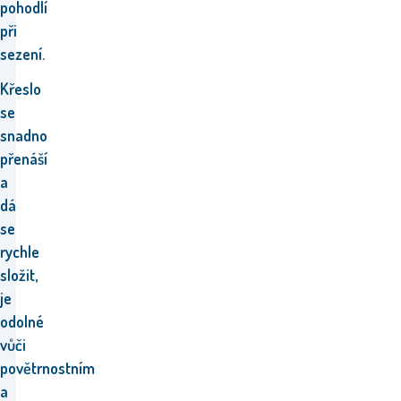
pohodlí
při
sezení.
Křeslo
se
snadno
přenáší
a
dá
se
rychle
složit,
je
odolné
vůči
povětrnostním
a