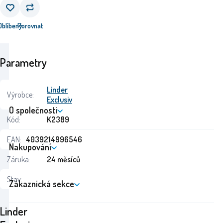
Oblíbený
Porovnat
Parametry
Linder
Výrobce:
Exclusiv
O společnosti
Kód:
K2389
EAN:
4039214996546
Nakupování
Záruka:
24 měsíců
Stav:
Zákaznická sekce
Linder