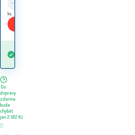
ks
Koupit
Kdy dostanu
Skladem
5+
ks
zboží? 12.08. - 13.08.
Do
dopravy
zdarma
bude
chybět
jen
2 182
Kč