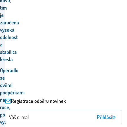
kovu,
tím
je
zaručena
vysoká
odolnost
a
stabilita
křesla.
Opěradlo
se
dvěmi
podpěrkami
na
Registrace odběru novinek
ruce,
poskytují
Přihlásit
vysoké