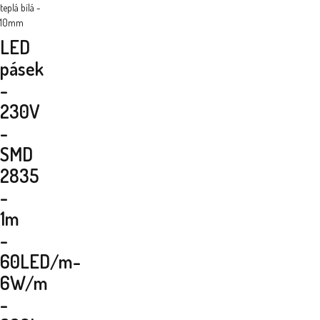
teplá bílá -
10mm
LED
pásek
-
230V
-
SMD
2835
-
1m
-
60LED/m-
6W/m
-