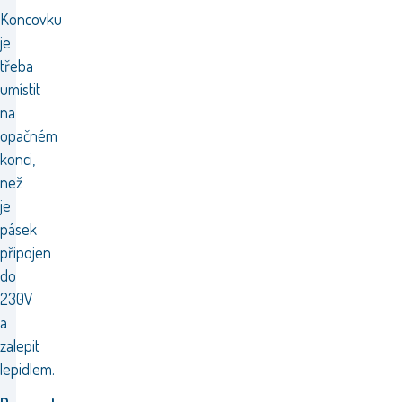
Koncovku
je
třeba
umístit
na
opačném
konci,
než
je
pásek
připojen
do
230V
a
zalepit
lepidlem.