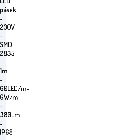
LED
pásek
-
230V
-
SMD
2835
-
1m
-
60LED/m-
6W/m
-
380Lm
-
IP68