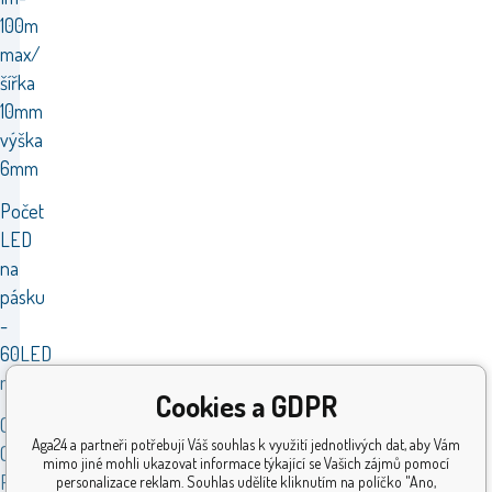
100m
max/
šířka
10mm
výška
6mm
Počet
LED
na
pásku
-
60LED
metr
Cookies a GDPR
Certifikáty
Aga24 a partneři potřebují Váš souhlas k využití jednotlivých dat, aby Vám
CE,
mimo jiné mohli ukazovat informace týkající se Vašich zájmů pomocí
RoHS
personalizace reklam. Souhlas udělíte kliknutím na políčko "Ano,