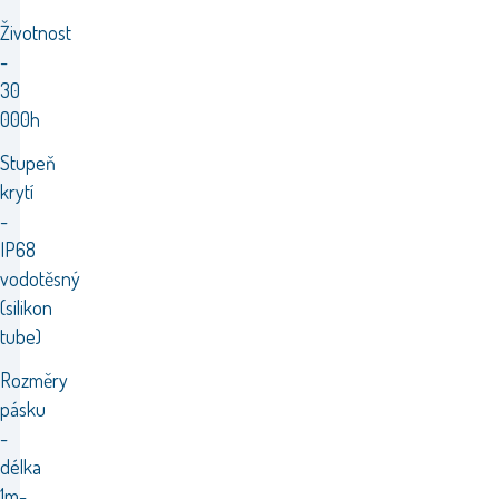
Životnost
-
30
000h
Stupeň
krytí
-
IP68
vodotěsný
(silikon
tube)
Rozměry
pásku
-
délka
1m-