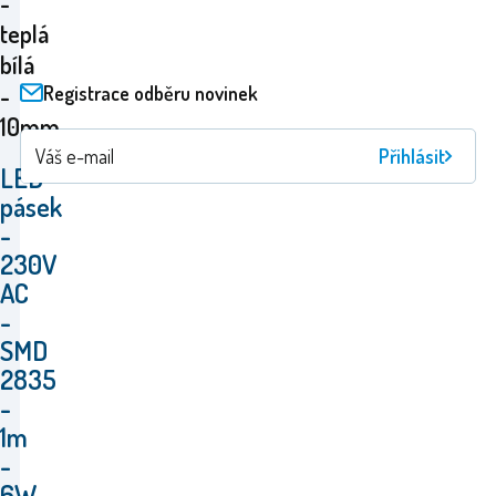
-
teplá
bílá
-
Registrace odběru novinek
10mm
Přihlásit
LED
pásek
-
230V
AC
-
SMD
2835
-
1m
-
6W