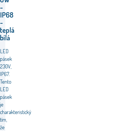
-
IP68
-
teplá
bílá
LED
pásek
230V,
IP67.
Tento
LED
pásek
je
charakteristický
tím,
že