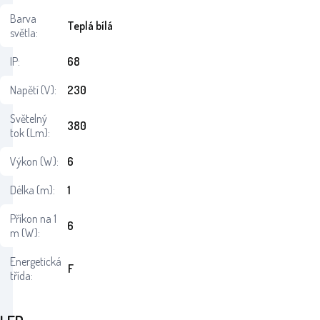
Barva
Teplá bílá
světla:
IP:
68
Napětí (V):
230
Světelný
380
tok (Lm):
Výkon (W):
6
Délka (m):
1
Příkon na 1
6
m (W):
Energetická
F
třída: