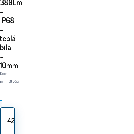
380Lm
-
IP68
-
teplá
bílá
-
10mm
Kód:
i605_30253
42
Kč