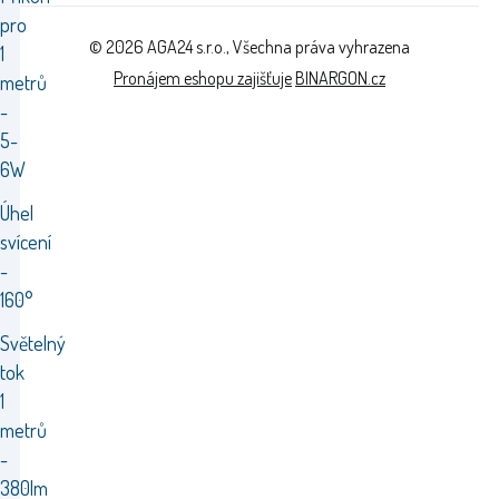
pro
© 2026 AGA24 s.r.o., Všechna práva vyhrazena
1
Pronájem eshopu zajišťuje
BINARGON.cz
metrů
-
5-
6W
Úhel
svícení
-
160°
Světelný
tok
1
metrů
-
380lm