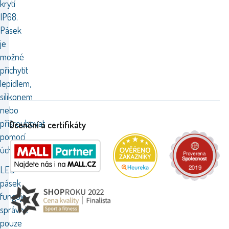
krytí
IP68.
Pásek
je
možné
přichytit
lepidlem,
silikonem
nebo
přišroubovat
Ocenění a certifikáty
pomocí
úchytu
LED
pásek
funguje
správně
pouze