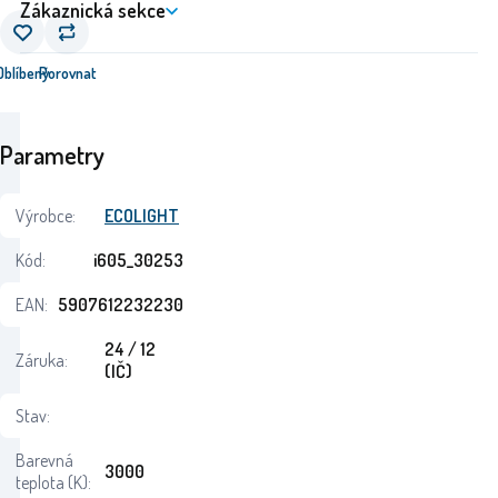
Zákaznická sekce
Oblíbený
Porovnat
Parametry
Výrobce:
ECOLIGHT
Kód:
i605_30253
EAN:
5907612232230
24 / 12
Záruka:
(IČ)
Stav:
Barevná
3000
teplota (K):