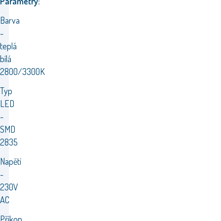
Parametry:
Barva
-
teplá
bílá
2800/3300K
Typ
LED
-
SMD
2835
Napětí
-
230V
AC
Příkon