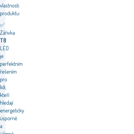
vlastnosti
produktu:
✅
Zářivka
T8
LED
je
perfektním
řešením
pro
lidi,
kteří
hledají
energeticky
úsporné
a
účinné