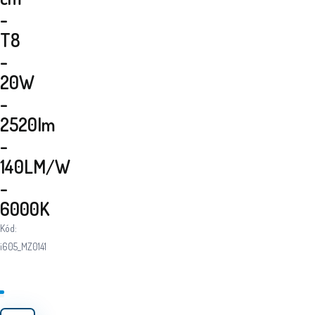
-
T8
-
20W
-
2520lm
-
140LM/W
-
6000K
Kód:
i605_MZ0141