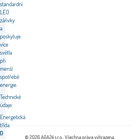
standardní
LED
zářivky
a
poskytuje
více
světla
při
menší
spotřebě
energie.
Technické
údaje:
Energetická
třída
D
© 2026 AGA24 s.r.o., Všechna práva vyhrazena