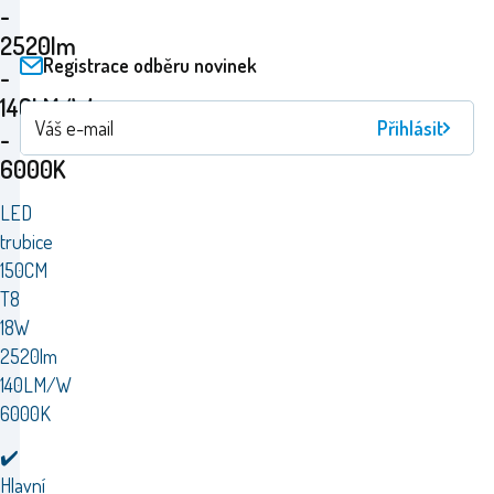
-
2520lm
Registrace odběru novinek
-
140LM/W
Přihlásit
-
6000K
LED
trubice
150CM
T8
18W
2520lm
140LM/W
6000K
✔️
Hlavní