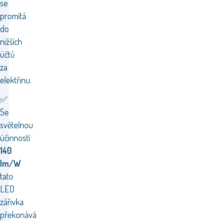
se
promítá
do
nižších
účtů
za
elektřinu.
✅
Se
světelnou
účinností
140
lm/W
tato
LED
zářivka
překonává