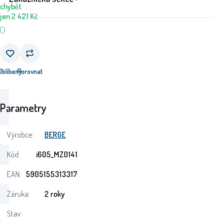
chybět
jen
2 421
Kč
Oblíbený
Porovnat
Parametry
Výrobce:
BERGE
Kód:
i605_MZ0141
EAN:
5905155313317
Záruka:
2 roky
Stav: