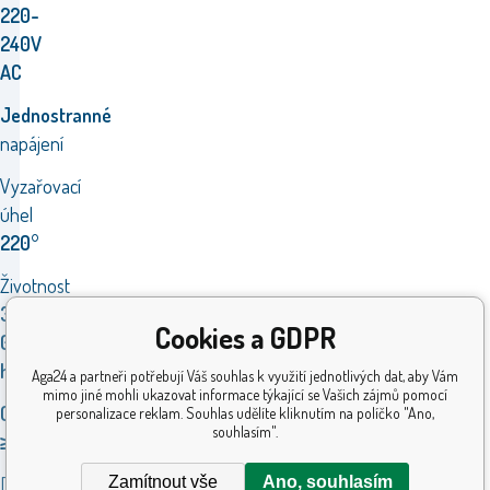
220-
240V
AC
Jednostranné
napájení
Vyzařovací
úhel
220°
Životnost
30
Cookies a GDPR
000
hodin
Aga24 a partneři potřebují Váš souhlas k využití jednotlivých dat, aby Vám
mimo jiné mohli ukazovat informace týkající se Vašich zájmů pomocí
CRI
personalizace reklam. Souhlas udělíte kliknutím na políčko "Ano,
souhlasím".
≥80
Zamítnout vše
Ano, souhlasím
Délka