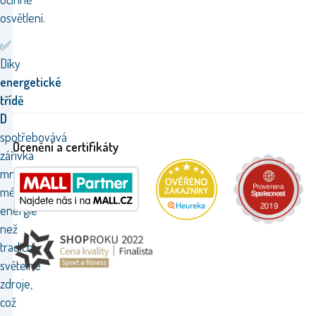
osvětlení.
✅
Díky
energetické
třídě
D
spotřebovává
Ocenění a certifikáty
zářivka
mnohem
méně
energie
než
tradiční
světelné
zdroje,
což