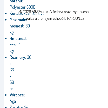
potahu:
Polyester 600D
© 2026 AGA24 s.r.o., Všechna práva vyhrazena
Konstrukce:
Ocelová
Tvorba a pronájem eshopů
BINARGON.cz
Maximální
nosnost:
80
kg
Hmotnost
cca:
2
kg
Rozměry:
36
x
36
x
58
cm
Výrobce:
Aga
Záruka:
24