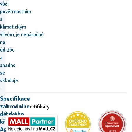
vůči
povětrnostním
a
klimatickým
vlivům, je nenáročné
na
údržbu
a
snadno
se
skladuje.
Specifikace
zahradního
Ocenění a certifikáty
dětského
křesla
Aga.