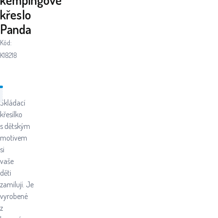
křeslo
Panda
Kód:
K18218
Skládací
křesílko
s dětským
motivem
si
vaše
děti
zamilují. Je
vyrobené
z