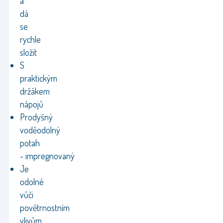
a
dá
se
rychle
složit
S
praktickým
držákem
nápojů
Prodyšný
voděodolný
potah
- impregnovaný
Je
odolné
vůči
povětrnostním
vlivům