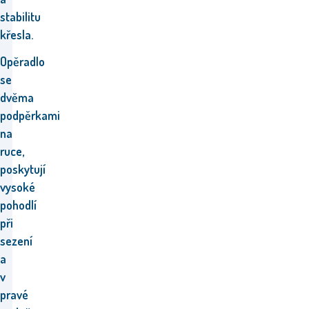
stabilitu
křesla.
Opěradlo
se
dvěma
podpěrkami
na
ruce,
poskytují
vysoké
pohodlí
při
sezení
a
v
pravé