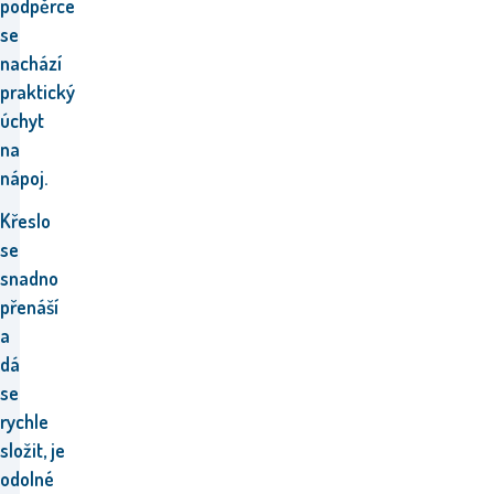
podpěrce
se
nachází
praktický
úchyt
na
nápoj.
Křeslo
se
snadno
přenáší
a
dá
se
rychle
složit, je
odolné