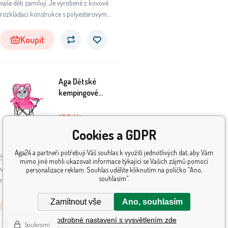
vaše děti zamilují. Je vyrobené z kovové
rozkládací konstrukce s polyesterovým
potahem ve tvaru zvířátka.
Koupit
Aga Dětské
kempingové
křeslo Zajíc
159
Kč
209
Kč
Cookies a GDPR
Skladem
5+
ks
Aga24 a partneři potřebují Váš souhlas k využití jednotlivých dat, aby Vám
Skládací křesílko s dětským motivem si
mimo jiné mohli ukazovat informace týkající se Vašich zájmů pomocí
vaše děti zamilují. Je vyrobené z kovové
personalizace reklam. Souhlas udělíte kliknutím na políčko "Ano,
souhlasím".
rozkládací konstrukce s polyesterovým
potahem ve tvaru zvířátka.
Zamítnout vše
Ano, souhlasím
Koupit
Podrobné nastavení s vysvětlením zde
Soukromí