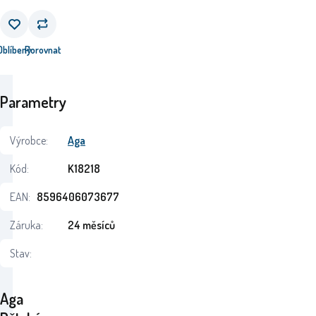
Oblíbený
Porovnat
Parametry
Výrobce:
Aga
Kód:
K18218
EAN:
8596406073677
Záruka:
24 měsíců
Stav:
Aga