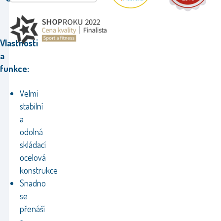
Vlastnosti
a
funkce:
Velmi
stabilní
a
odolná
skládací
ocelová
konstrukce
Snadno
se
přenáší