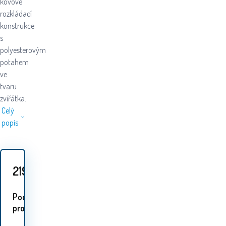
kovové
rozkládací
konstrukce
s
polyesterovým
potahem
ve
tvaru
zvířátka.
Celý
popis
219
Kč
Podobné
proudukty: