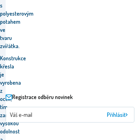
s
polyesterovým
potahem
ve
tvaru
zvířátka.
Konstrukce
křesla
je
vyrobena
z
Registrace odběru novinek
oceli,
tím
Přihlásit
zaručuje
vysokou
odolnost
a